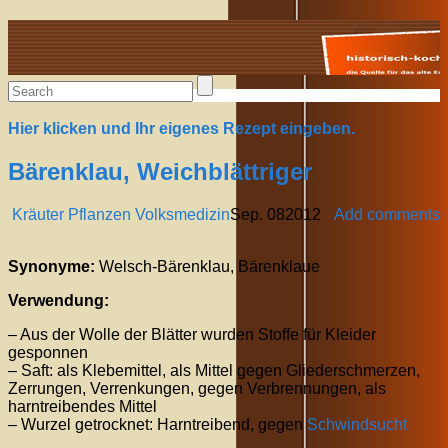
Alte Rezepte online
Hier klicken und Ihr eigenes Rezept eingeben.
Bärenklau, Weichblättriger
Kräuter Pflanzen Volksmedizin
Sep.
08
2012
Add comments
Synonyme:
Welsch-Bärenklau, Bärenklaue
Verwendung:
– Aus der Wolle der Blätter wurden Stoffe für Kleider
gesponnen
– Saft: als Klebemittel, als Mittel gegen Gliederschmerzen,
Zerrungen, Verrenkungen, gegen Verbrennungen, als
harntreibendes Mittel
– Wurzel getrocknet: Harntreibend, gegen
Schwindsucht