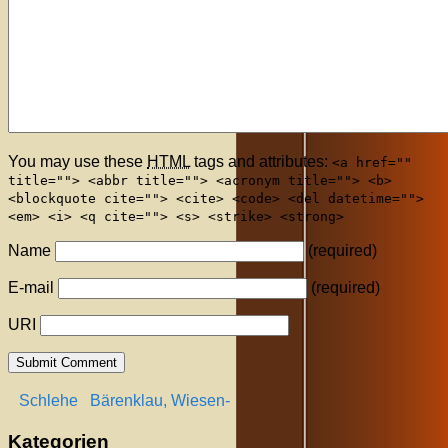
You may use these
HTML
tags and attributes:
<a href=""
title=""> <abbr title=""> <acronym title=""> <b>
<blockquote cite=""> <cite> <code> <del datetime="">
<em> <i> <q cite=""> <s> <strike> <strong>
Name
(required)
E-mail
(required)
URI
Schlehe
Bärenklau, Wiesen-
Kategorien