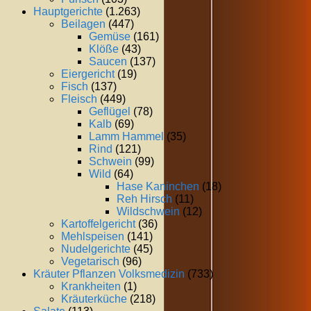
Hauptgerichte
(1.263)
Beilagen
(447)
Gemüse
(161)
Klöße
(43)
Saucen
(137)
Eiergericht
(19)
Fisch
(137)
Fleisch
(449)
Geflügel
(78)
Kalb
(69)
Lamm Hammel
(35)
Rind
(121)
Schwein
(99)
Wild
(64)
Hase Kaninchen
(18)
Reh Hirsch
(11)
Wildschwein
(12)
Kartoffelgericht
(36)
Mehlspeisen
(141)
Nudelgerichte
(45)
Vegetarisch
(96)
Kräuter Pflanzen Volksmedizin
(733)
Krankheiten
(1)
Kräuterküche
(218)