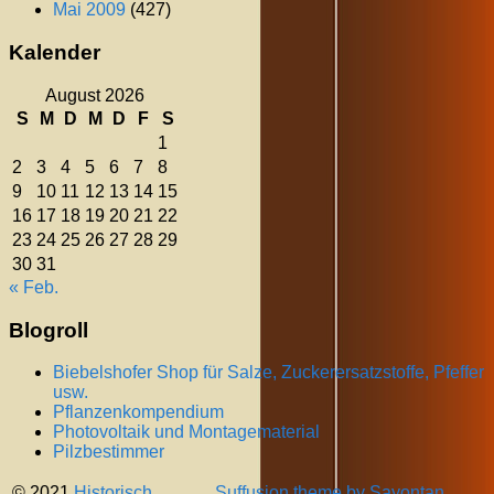
Mai 2009
(427)
Kalender
August 2026
S
M
D
M
D
F
S
1
2
3
4
5
6
7
8
9
10
11
12
13
14
15
16
17
18
19
20
21
22
23
24
25
26
27
28
29
30
31
« Feb.
Blogroll
Biebelshofer Shop für Salze, Zuckerersatzstoffe, Pfeffer
usw.
Pflanzenkompendium
Photovoltaik und Montagematerial
Pilzbestimmer
© 2021
Historisch
Suffusion theme by Sayontan