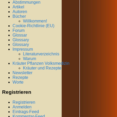
Abstimmungen
Artikel
Autoren
Bücher
Willkommen!
Cookie-Richtlinie (EU)
Forum
Glossar
Glossary
Glossary
Impressum
Literaturverzeichnis
Warum
Kräuter Pflanzen Volksmedizin
Kräuter und Rezepte
Newsletter
Rezepte
Worte
Registrieren
Registrieren
Anmelden
Eintrags-Feed
Kommentar-Feed