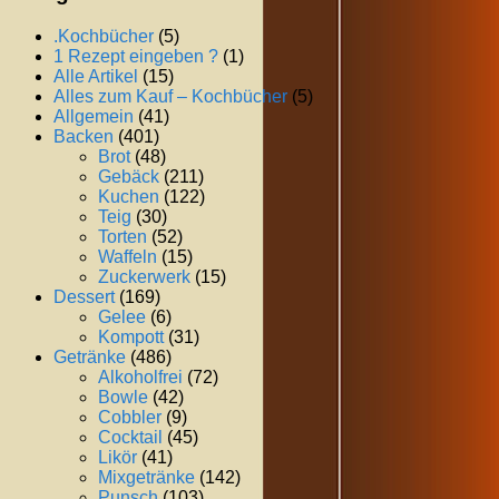
.Kochbücher
(5)
1 Rezept eingeben ?
(1)
Alle Artikel
(15)
Alles zum Kauf – Kochbücher
(5)
Allgemein
(41)
Backen
(401)
Brot
(48)
Gebäck
(211)
Kuchen
(122)
Teig
(30)
Torten
(52)
Waffeln
(15)
Zuckerwerk
(15)
Dessert
(169)
Gelee
(6)
Kompott
(31)
Getränke
(486)
Alkoholfrei
(72)
Bowle
(42)
Cobbler
(9)
Cocktail
(45)
Likör
(41)
Mixgetränke
(142)
Punsch
(103)