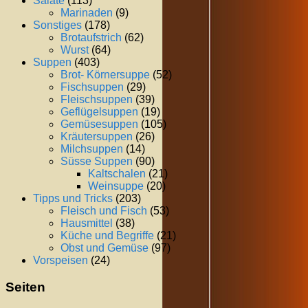
Salate
(113)
Marinaden
(9)
Sonstiges
(178)
Brotaufstrich
(62)
Wurst
(64)
Suppen
(403)
Brot- Körnersuppe
(52)
Fischsuppen
(29)
Fleischsuppen
(39)
Geflügelsuppen
(19)
Gemüsesuppen
(105)
Kräutersuppen
(26)
Milchsuppen
(14)
Süsse Suppen
(90)
Kaltschalen
(21)
Weinsuppe
(20)
Tipps und Tricks
(203)
Fleisch und Fisch
(53)
Hausmittel
(38)
Küche und Begriffe
(21)
Obst und Gemüse
(97)
Vorspeisen
(24)
Seiten