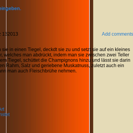
 eingeben.
z
13
2013
Add comment
sie in einen Tiegel, deckdt sie zu und setzt sie auf ein kleines
er, welches man abdrückt, indem man sie zwischen zwei Teller
nem Tiegel, schüttet die Champignons hinzu und lässt sie darin
ßen Rahm, Salz und geriebene Muskatnuss, zuletzt auch ein
kann man auch Fleischbrühe nehmen.
rt
nstet