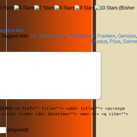
(Bisher
rag drucken
Tagged with:
19. Jahrhundert
,
Champignon
,
Franken
,
Gemüse
Muskat
,
Pilze
,
Sahn
ibutes:
<a href="" title=""> <abbr title=""> <acronym
 <cite> <code> <del datetime=""> <em> <i> <q cite="">
(required)