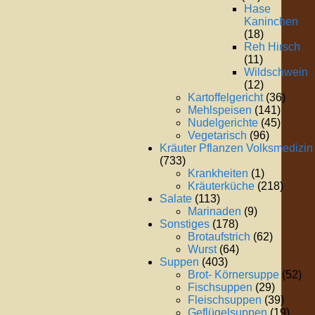
Hase
Kaninchen
(18)
Reh Hirsch
(11)
Wildschwein
(12)
Kartoffelgericht
(36)
Mehlspeisen
(141)
Nudelgerichte
(45)
Vegetarisch
(96)
Kräuter Pflanzen Volksmedizin
(733)
Krankheiten
(1)
Kräuterküche
(218)
Salate
(113)
Marinaden
(9)
Sonstiges
(178)
Brotaufstrich
(62)
Wurst
(64)
Suppen
(403)
Brot- Körnersuppe
(52)
Fischsuppen
(29)
Fleischsuppen
(39)
Geflügelsuppen
(19)