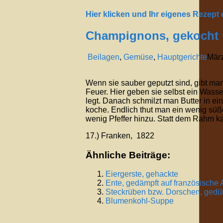
Hier klicken und Ihr eigenes Rezept
Champignons, gekocht
Beilagen
,
Gemüse
,
Hauptgerichte
Mär
Wenn sie sauber geputzt sind, gibt man 
Feuer. Hier geben sie selbst ein Wass
legt. Danach schmilzt man Butter in ei
koche. Endlich thut man ein wenig sü
wenig Pfeffer hinzu. Statt dem Rahm 
17.) Franken, 1822
Ähnliche Beiträge:
Eiergerste, gehackte
Ente, gedämpft auf französische A
Steckrüben bzw. Dorschen, gedü
Blumenkohl-Suppe