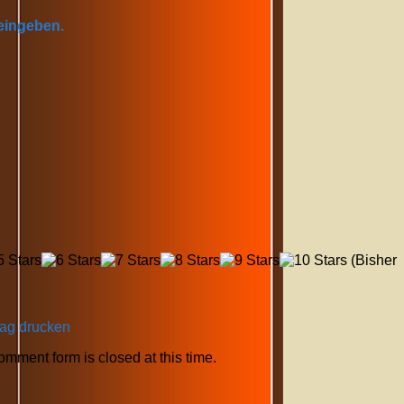
 eingeben.
(Bisher
rag drucken
comment form is closed at this time.