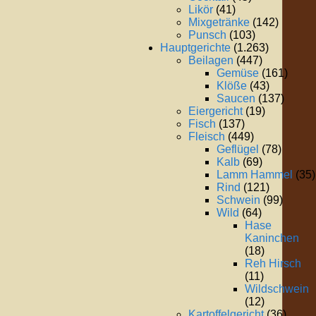
Likör
(41)
Mixgetränke
(142)
Punsch
(103)
Hauptgerichte
(1.263)
Beilagen
(447)
Gemüse
(161)
Klöße
(43)
Saucen
(137)
Eiergericht
(19)
Fisch
(137)
Fleisch
(449)
Geflügel
(78)
Kalb
(69)
Lamm Hammel
(35)
Rind
(121)
Schwein
(99)
Wild
(64)
Hase
Kaninchen
(18)
Reh Hirsch
(11)
Wildschwein
(12)
Kartoffelgericht
(36)