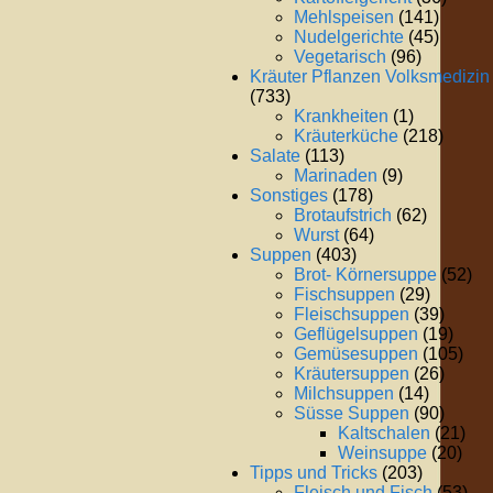
Mehlspeisen
(141)
Nudelgerichte
(45)
Vegetarisch
(96)
Kräuter Pflanzen Volksmedizin
(733)
Krankheiten
(1)
Kräuterküche
(218)
Salate
(113)
Marinaden
(9)
Sonstiges
(178)
Brotaufstrich
(62)
Wurst
(64)
Suppen
(403)
Brot- Körnersuppe
(52)
Fischsuppen
(29)
Fleischsuppen
(39)
Geflügelsuppen
(19)
Gemüsesuppen
(105)
Kräutersuppen
(26)
Milchsuppen
(14)
Süsse Suppen
(90)
Kaltschalen
(21)
Weinsuppe
(20)
Tipps und Tricks
(203)
Fleisch und Fisch
(53)