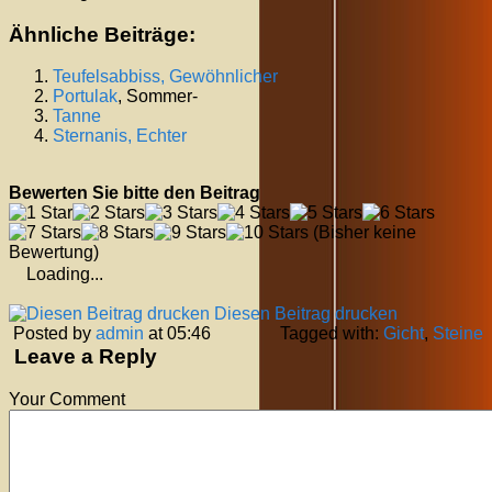
Ähnliche Beiträge:
Teufelsabbiss, Gewöhnlicher
Portulak
, Sommer-
Tanne
Sternanis, Echter
Bewerten Sie bitte den Beitrag
(Bisher keine
Bewertung)
Loading...
Diesen Beitrag drucken
Posted by
admin
at 05:46
Tagged with:
Gicht
,
Steine
Leave a Reply
Your Comment