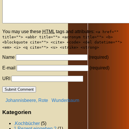
You may use these
HTML
tags and attributes:
<a href=""
title=""> <abbr title=""> <acronym title=""> <b>
<blockquote cite=""> <cite> <code> <del datetime="">
<em> <i> <q cite=""> <s> <strike> <strong>
Name
(required)
E-mail
(required)
URI
Johannisbeere, Rote
Wunderbaum
Kategorien
.Kochbücher
(5)
1 Rezept eingeben ?
(1)