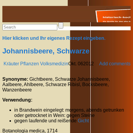
Alte Rezepte online
Hier klicken und Ihr eigenes Rezept eingeben.
Johannisbeere, Schwarze
Kräuter Pflanzen Volksmedizin
Okt.
06
2012
Add comments
Synonyme:
Gichtbeere, Schwarze Johannisbeere,
Aalbeere, Ahlbeere, Schwarze Ribisl, Bocksbeere,
Wanzenbeere
Verwendung:
in Brandwein eingelegt: morgens, abends getrunken
oder getrocknet in Wein: gegen Steine
gegen laufende und reißende
Gicht
Botanologia medica, 1714