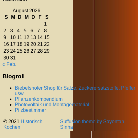
August 2026
S
M
D
M
D
F
S
1
2
3
4
5
6
7
8
9
10
11
12
13
14
15
16
17
18
19
20
21
22
23
24
25
26
27
28
29
30
31
« Feb.
Blogroll
Biebelshofer Shop für Salze, Zuckerersatzstoffe, Pfeffer
usw.
Pflanzenkompendium
Photovoltaik und Montagematerial
Pilzbestimmer
© 2021
Historisch
Suffusion theme by Sayontan
Kochen
Sinha