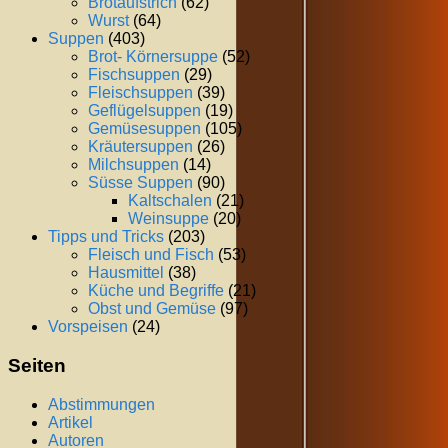
Brotaufstrich
(62)
Wurst
(64)
Suppen
(403)
Brot- Körnersuppe
(52)
Fischsuppen
(29)
Fleischsuppen
(39)
Geflügelsuppen
(19)
Gemüsesuppen
(105)
Kräutersuppen
(26)
Milchsuppen
(14)
Süsse Suppen
(90)
Kaltschalen
(21)
Weinsuppe
(20)
Tipps und Tricks
(203)
Fleisch und Fisch
(53)
Hausmittel
(38)
Küche und Begriffe
(21)
Obst und Gemüse
(97)
Vorspeisen
(24)
Seiten
Abstimmungen
Artikel
Autoren