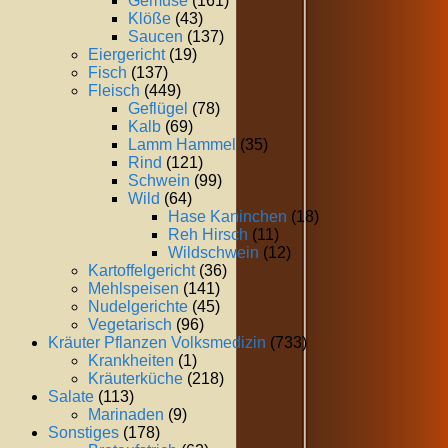
Gemüse
(161)
Klöße
(43)
Saucen
(137)
Eiergericht
(19)
Fisch
(137)
Fleisch
(449)
Geflügel
(78)
Kalb
(69)
Lamm Hammel
(35)
Rind
(121)
Schwein
(99)
Wild
(64)
Hase Kaninchen
(18)
Reh Hirsch
(11)
Wildschwein
(12)
Kartoffelgericht
(36)
Mehlspeisen
(141)
Nudelgerichte
(45)
Vegetarisch
(96)
Kräuter Pflanzen Volksmedizin
(733)
Krankheiten
(1)
Kräuterküche
(218)
Salate
(113)
Marinaden
(9)
Sonstiges
(178)