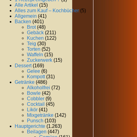
Alle Artikel
(15)
Alles zum Kauf – Kochbücher
(5)
Allgemein
(41)
Backen
(401)
Brot
(48)
Gebäck
(211)
Kuchen
(122)
Teig
(30)
Torten
(52)
Waffeln
(15)
Zuckerwerk
(15)
Dessert
(169)
Gelee
(6)
Kompott
(31)
Getränke
(486)
Alkoholfrei
(72)
Bowle
(42)
Cobbler
(9)
Cocktail
(45)
Likör
(41)
Mixgetränke
(142)
Punsch
(103)
Hauptgerichte
(1.263)
Beilagen
(447)