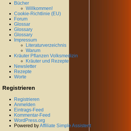
Bücher
Willkommen!
Cookie-Richtlinie (EU)
Forum
Glossar
Glossary
Glossary
Impressum
Literaturverzeichnis
Warum
Kräuter Pflanzen Volksmedizin
Kräuter und Rezepte
Newsletter
Rezepte
Worte
Registrieren
Registrieren
Anmelden
Eintrags-Feed
Kommentar-Feed
WordPress.org
Powered by
Affiliate Simple Assistent