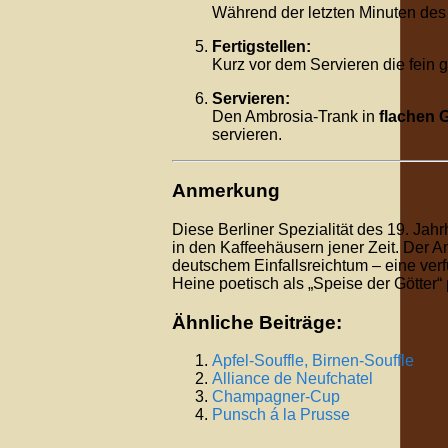
Während der letzten Minuten des
Fertigstellen:
Kurz vor dem Servieren die fein 
Servieren:
Den Ambrosia-Trank in
flachen 
servieren.
Anmerkung
Diese Berliner Spezialität des 19. Jah
in den Kaffeehäusern jener Zeit. Der 
deutschem Einfallsreichtum – eine ver
Heine poetisch als „Speise der Götter“ 
Ähnliche Beiträge:
Apfel-Souffle, Birnen-Souffle
Alliance de Neufchatel
Champagner-Cup
Punsch á la Prusse