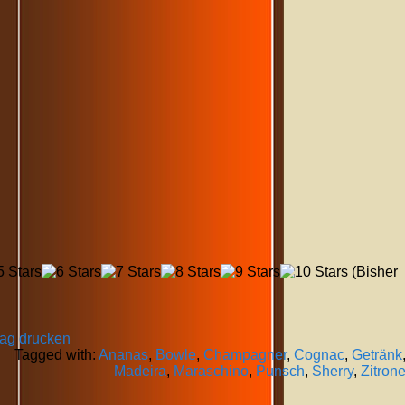
(Bisher
rag drucken
Tagged with:
Ananas
,
Bowle
,
Champagner
,
Cognac
,
Getränk
Madeira
,
Maraschino
,
Punsch
,
Sherry
,
Zitron