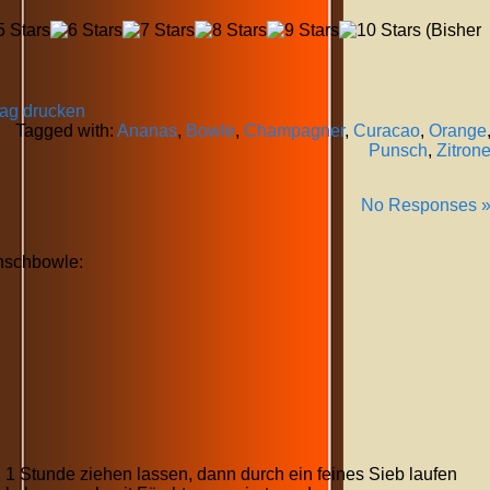
(Bisher
rag drucken
Tagged with:
Ananas
,
Bowle
,
Champagner
,
Curacao
,
Orange
Punsch
,
Zitron
No Responses 
nschbowle:
1 Stunde ziehen lassen, dann durch ein feines Sieb laufen