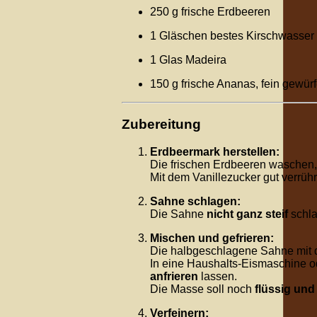
250 g frische Erdbeeren
1 Gläschen bestes Kirschwasser
1 Glas Madeira
150 g frische Ananas, fein gewürf
Zubereitung
Erdbeermark herstellen:
Die frischen Erdbeeren waschen, 
Mit dem Vanillezucker gut verrühr
Sahne schlagen:
Die Sahne
nicht ganz steif
schla
Mischen und gefrieren:
Die halbgeschlagene Sahne mit 
In eine Haushalts-Eismaschine o
anfrieren
lassen.
Die Masse soll noch
flüssig und 
Verfeinern: