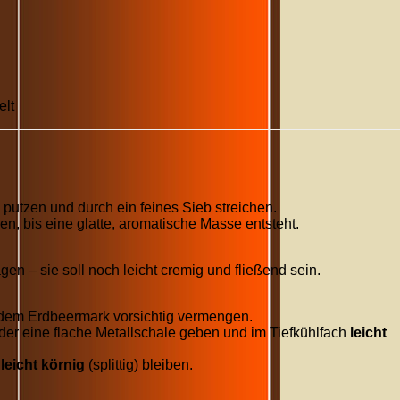
elt
putzen und durch ein feines Sieb streichen.
en, bis eine glatte, aromatische Masse entsteht.
gen – sie soll noch leicht cremig und fließend sein.
dem Erdbeermark vorsichtig vermengen.
der eine flache Metallschale geben und im Tiefkühlfach
leicht
leicht körnig
(splittig) bleiben.