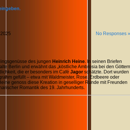
 eingeben.
9
2025
No Responses 
blingsgenüsse des jungen
Heinrich Heine
. In seinen Briefen
 alte Berlin und erwähnt das „köstliche Ambrosia bei den Götter
lichkeit, die er besonders im Café
Jagor
schätzte. Dort wurden
grahm gefüllt – etwa mit Waldmeister, Rose, Erdbeere oder
 Heine genoss diese Kreation in geselliger Runde mit Freunden
inarischer Romantik des 19. Jahrhunderts.