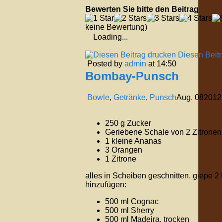
Bewerten Sie bitte den Beitrag
keine Bewertung)
Loading...
Diesen Beit
Posted by
admin
at 14:50
Bombay-Punsch
Bowle
,
Getränke
,
Punsch
Aug.
08
2012
250 g Zucker
Geriebene Schale von 2 Zitronen
1 kleine Ananas
3 Orangen
1 Zitrone
alles in Scheiben geschnitten, giepe 2
hinzufügen:
500 ml Cognac
500 ml Sherry
500 ml Madeira, trocken