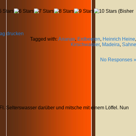
(Bisher
rag drucken
Tagged with:
Ananas
,
Erdbeeren
,
Heinrich Heine
Kirschwasser
,
Madeira
,
Sahn
No Responses 
 Fl. Selterswasser darüber und mitsche mit einem Löffel. Nun