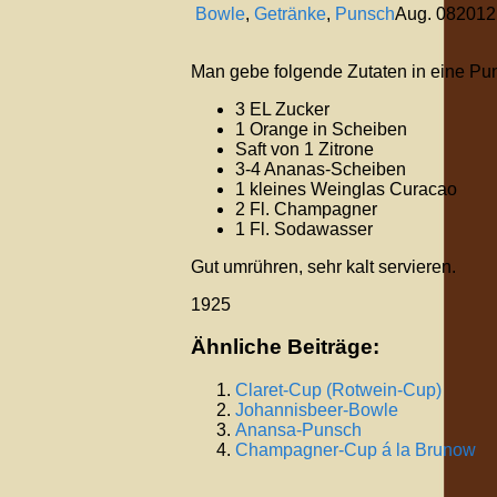
Bowle
,
Getränke
,
Punsch
Aug.
08
2012
Man gebe folgende Zutaten in eine Pu
3 EL Zucker
1 Orange in Scheiben
Saft von 1 Zitrone
3-4 Ananas-Scheiben
1 kleines Weinglas Curacao
2 Fl. Champagner
1 Fl. Sodawasser
Gut umrühren, sehr kalt servieren.
1925
Ähnliche Beiträge:
Claret-Cup (Rotwein-Cup)
Johannisbeer-Bowle
Anansa-Punsch
Champagner-Cup á la Brunow