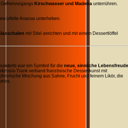
 Gefriervorgangs
Kirschwasser und Madeira
unterrühren.
gewürfelte Ananas unterheben.
Glasschalen
mit Stiel anrichten und mit einem Dessertlöffel
rhunderts war ein Symbol für die
neue, sinnliche Lebensfreud
Ambrosia-Trank verband französische Dessertkunst mit
führerische Mischung aus Sahne, Frucht und feinem Likör, die
pries.