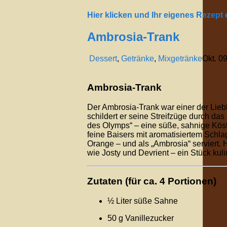
Hier klicken und Ihr eigenes Rezept
Ambrosia-Trank
Dessert
,
Getränke
,
Mixgetränke
Okt.
0
Ambrosia-Trank
Der Ambrosia-Trank war einer der Lie
schildert er seine Streifzüge durch das
des Olymps“ – eine süße, sahnige Köst
feine Baisers mit aromatisiertem Schla
Orange – und als „Ambrosia“ serviert.
wie Josty und Devrient – ein Stück kul
Zutaten (für ca. 4 Portionen)
½ Liter süße Sahne
50 g Vanillezucker