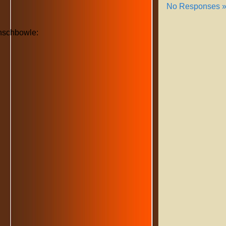
No Responses 
nschbowle: