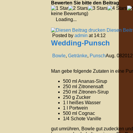
Bewerten Sie bitte den Beitrag
keine Bewertung)
Loading...
Diesen Beit
Posted by
admin
at 14:12
Wedding-Punsch
Bowle
,
Getränke
,
Punsch
Aug.
08
2012
Man gebe folgende Zutaten in eine Pu
500 ml Ananas-Sirup
250 ml Zitronensaft
250 ml Zitronen-Sirup
250 g Zucker
1 l heißes Wasser
1 l Portwein
500 ml Cognac
1/4 Schote Vanille
gut umrühren, Bowle gut zudecken und 