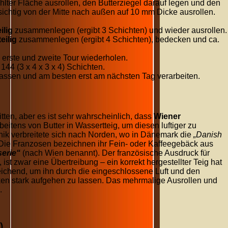
lter Fläche ausrollen, den Butterziegel darauf legen und den
sichtig von der Mitte nach außen auf
10
mm
Dicke ausrollen.
ilig
zusammenlegen (ergibt 3 Schichten) und wieder ausrollen.
teilig
zusammenlegen (ergibt 4 Schichten), bedecken und ca.
 erste und zweite Tour wiederholen.
t
144
(3 x 4 x 3 x 4) Schichten.
lassen und am besten erst am nächsten Tag verarbeiten.
itten, aber es ist sehr wahrscheinlich, dass
Wiener
eitens von Butter in Wassertteig, um diesen luftiger zu
ik verbreitete sich nach Norden, wo in Dänemark die
„Danish
 Die Franzosen bezeichnen ihr Fein- oder Kaffeegebäck aus
serie“
(nach Wien benannt). Der französische Ausdruck für
), ist zwar eine Übertreibung – ein korrekt hergestellter Teig hat
eichend, um ihn durch die eingeschlossene Luft und den
n stark aufgehen zu lassen. Das mehrmalige Ausrollen und
.
)