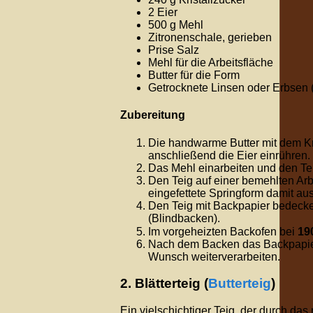
2 Eier
500 g Mehl
Zitronenschale, gerieben
Prise Salz
Mehl für die Arbeitsfläche
Butter für die Form
Getrocknete Linsen oder Erbsen
Zubereitung
Die handwarme Butter mit dem Kr
anschließend die Eier einrühren.
Das Mehl einarbeiten und den T
Den Teig auf einer bemehlten Arb
eingefettete Springform damit au
Den Teig mit Backpapier bedeck
(Blindbacken).
Im vorgeheizten Backofen bei
19
Nach dem Backen das Backpapier
Wunsch weiterverarbeiten.
2. Blätterteig (
Butterteig
)
Ein vielschichtiger Teig, der durch das