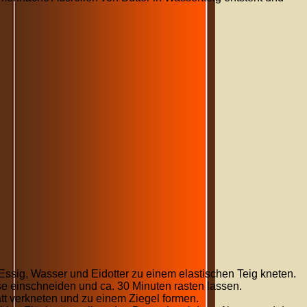
Essig, Wasser und Eidotter zu einem elastischen Teig kneten.
se einschneiden und ca.
30
Minuten
rasten lassen.
tt verkneten und zu einem Ziegel formen.