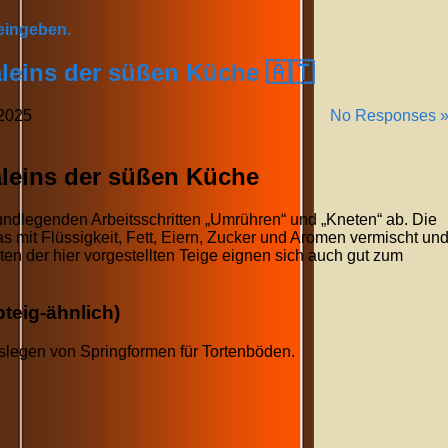
 eingeben.
leins der süßen Küche 🇦🇹
2025
No Responses 
leins der süßen Küche
grundlegenden Arbeitsschritten „Umrühren“ und „Kneten“ ab. Die
as mit Flüssigkeit, Fett, Eiern, Zucker und Aromen vermischt un
en der hier vorgestellten Teige eignen sich auch gut zum
bteig-ähnlich)
Auslegen von Springformen für Tortenböden.