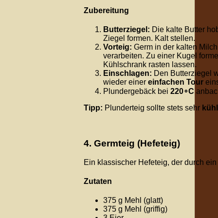
Zubereitung
Butterziegel:
Die kalte Butter ho
Ziegel formen. Kalt stellen.
Vorteig:
Germ in der kalten Milch
verarbeiten. Zu einer Kugel for
Kühlschrank rasten lassen.
Einschlagen:
Den Butterziegel wi
wieder einer
einfachen Tour
ein
Plundergebäck bei
22
0
∘
C
anback
Tipp:
Plunderteig sollte stets sehr
kühl
4. Germteig (Hefeteig)
Ein klassischer Hefeteig, der durch ei
Zutaten
375 g Mehl (glatt)
375 g Mehl (griffig)
3 Eier