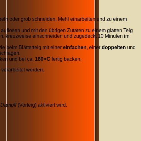
beln oder grob schneiden, Mehl einarbeiten und zu einem
 auflösen und mit den übrigen Zutaten zu einem glatten Teig
men, kreuzweise einschneiden und zugedeckt
10
Minuten
im
e beim Blätterteig mit einer
einfachen
, einer
doppelten
und
schlagen.
en und bei ca.
18
0
∘
C
fertig backen.
verarbeitet werden.
n
Dampfl
(Vorteig) aktiviert wird.