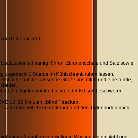
 (zum Blindbacken)
istallzucker schaumig rühren. Zitronenschale und Salz sowie
eig zugedeckt
1
Stunde
im Kühlschrank ruhen lassen.
eitsfläche auf die passende Größe ausrollen und eine runde,
skleiden.
en und mit getrockneten Linsen oder Erbsen beschweren
0
∘
C
12
−
15
Minuten
„blind“ backen
.
 samt Linsen/Erbsen entfernen und den Tortenboden nach
 mehrfache Ausrollen von Butter in Wassertteig entsteht und