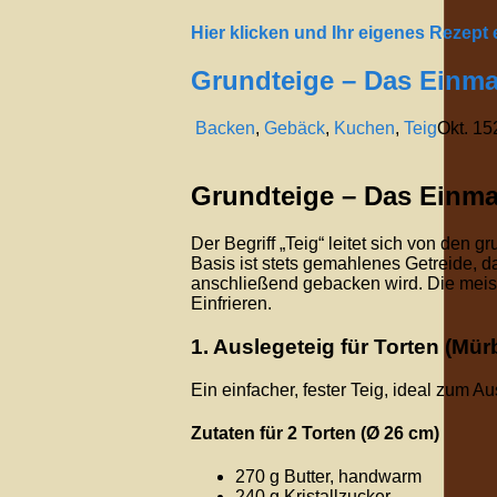
Hier klicken und Ihr eigenes Rezept
Grundteige – Das Einma
Backen
,
Gebäck
,
Kuchen
,
Teig
Okt.
15
Grundteige – Das Einma
Der Begriff „Teig“ leitet sich von den 
Basis ist stets gemahlenes Getreide, d
anschließend gebacken wird. Die meist
Einfrieren.
1. Auslegeteig für Torten (Mür
Ein einfacher, fester Teig, ideal zum 
Zutaten für 2 Torten (Ø 26 cm)
270 g Butter, handwarm
240 g Kristallzucker