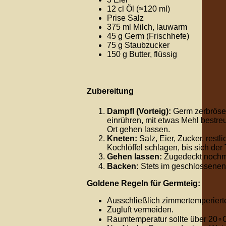
12 cl Öl (
≈
120
ml
)
Prise Salz
375 ml Milch, lauwarm
45 g Germ (Frischhefe)
75 g Staubzucker
150 g Butter, flüssig
Zubereitung
Dampfl (Vorteig):
Germ zerbrösel
einrühren, mit etwas Mehl bestr
Ort gehen lassen.
Kneten:
Salz, Eier, Zucker, rest
Kochlöffel schlagen, bis sich der
Gehen lassen:
Zugedeckt noch
Backen:
Stets im geschlossenen
Goldene Regeln für Germteig:
Ausschließlich zimmertemperiert
Zugluft vermeiden.
Raumtemperatur sollte über
2
0
∘