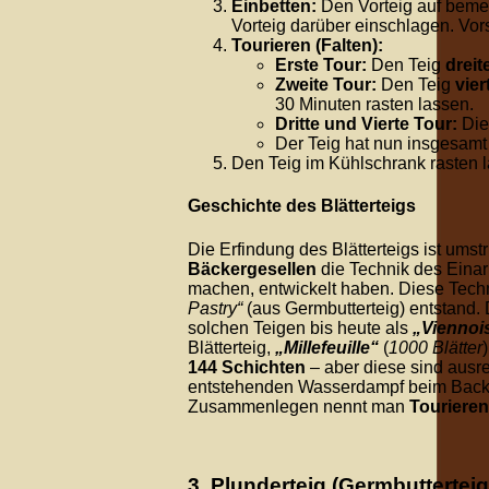
Einbetten:
Den Vorteig auf bemeh
Vorteig darüber einschlagen. Vor
Tourieren (Falten):
Erste Tour:
Den Teig
dreite
Zweite Tour:
Den Teig
vier
30
Minuten
rasten lassen.
Dritte und Vierte Tour:
Die
Der Teig hat nun insgesam
Den Teig im Kühlschrank rasten 
Geschichte des Blätterteigs
Die Erfindung des Blätterteigs ist umstr
Bäckergesellen
die Technik des Einarb
machen, entwickelt haben. Diese Techn
Pastry“
(aus Germbutterteig) entstand.
solchen Teigen bis heute als
„Viennoi
Blätterteig,
„Millefeuille“
(
1000 Blätter
144 Schichten
– aber diese sind ausr
entstehenden Wasserdampf beim Backe
Zusammenlegen nennt man
Tourieren
3. Plunderteig (Germbutterteig