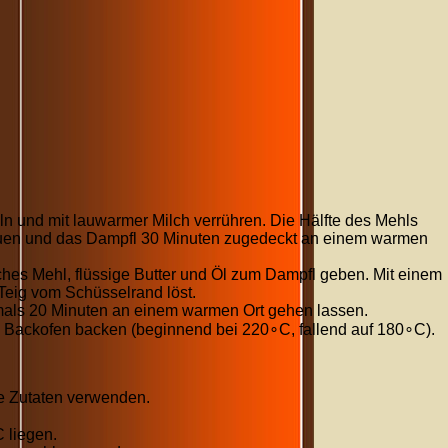
n und mit lauwarmer Milch verrühren. Die Hälfte des Mehls
euen und das Dampfl
30
Minuten
zugedeckt an einem warmen
liches Mehl, flüssige Butter und Öl zum Dampfl geben. Mit einem
 Teig vom Schüsselrand löst.
mals
20
Minuten
an einem warmen Ort gehen lassen.
 Backofen backen (beginnend bei
22
0
∘
C
, fallend auf
18
0
∘
C
).
e Zutaten verwenden.
C
liegen.