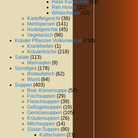
Hase Kaninchen
(18)
Reh Hirsch
(11)
Wildschwein
(12)
Kartoffelgericht
(36)
Mehlspeisen
(141)
Nudelgerichte
(45)
Vegetarisch
(96)
Kräuter Pflanzen Volksmedizin
(733)
Krankheiten
(1)
Kräuterküche
(218)
Salate
(113)
Marinaden
(9)
Sonstiges
(178)
Brotaufstrich
(62)
Wurst
(64)
Suppen
(403)
Brot- Körnersuppe
(52)
Fischsuppen
(29)
Fleischsuppen
(39)
Geflügelsuppen
(19)
Gemüsesuppen
(105)
Kräutersuppen
(26)
Milchsuppen
(14)
Süsse Suppen
(90)
Kaltschalen
(21)