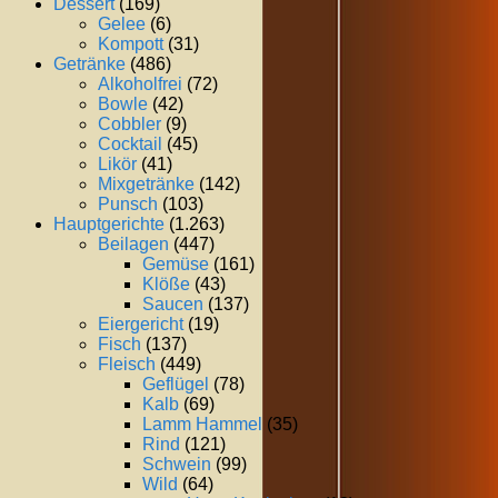
Dessert
(169)
Gelee
(6)
Kompott
(31)
Getränke
(486)
Alkoholfrei
(72)
Bowle
(42)
Cobbler
(9)
Cocktail
(45)
Likör
(41)
Mixgetränke
(142)
Punsch
(103)
Hauptgerichte
(1.263)
Beilagen
(447)
Gemüse
(161)
Klöße
(43)
Saucen
(137)
Eiergericht
(19)
Fisch
(137)
Fleisch
(449)
Geflügel
(78)
Kalb
(69)
Lamm Hammel
(35)
Rind
(121)
Schwein
(99)
Wild
(64)