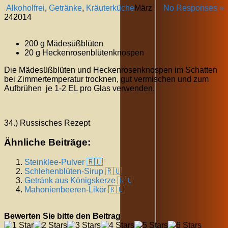
Alkoholfrei
,
Getränke
,
Kräuterküche
März
No Responses »
24
2014
200 g Mädesüßblüten
20 g Heckenrosenblütenknospen
Die Mädesüßblüten und Heckenrosenknospen im Schatten
bei Zimmertemperatur trocknen, gut vermischen und zum
Aufbrühen je 1-2 EL pro Glas verwenden.
34.) Russisches Rezept
Ähnliche Beiträge:
Steinklee-Pulver 🇷🇺
Schlehenblüten-Sirup 🇷🇺
Getränk aus Königskerze 🇷🇺
Mahonienbeeren-Likör 🇷🇺
Bewerten Sie bitte den Beitrag