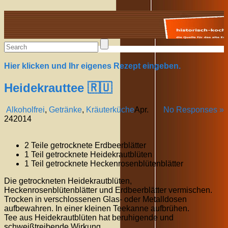
Alte Rezepte online
Hier klicken und Ihr eigenes Rezept eingeben.
Heidekrauttee 🇷🇺
Alkoholfrei
,
Getränke
,
Kräuterküche
Apr.
No Responses »
24
2014
2 Teile getrocknete Erdbeerblätter
1 Teil getrocknete Heidekrautblüten
1 Teil getrocknete Heckenrosenblütenblätter
Die getrockneten Heidekrautblüten,
Heckenrosenblütenblätter und Erdbeerblätter vermischen.
Trocken in verschlossenen Glas- oder Metalldosen
aufbewahren. In einer kleinen Teekanne aufbrühen.
Tee aus Heidekrautblüten hat beruhigende und
schweißtreibende Wirkung.