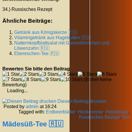
34.) Russisches Rezept
Ähnliche Beiträge:
Getränk aus Königskerze 🇷🇺
Vitamingetränk aus Hagebutten 🇷🇺
Natternkopfblattsalat mit Gänseblümchen und
Löwenzahn 🇷🇺
Ebereschen-Tee 🇷🇺
Bewerten Sie bitte den Beitrag
(Bisher keine
Bewertung)
Loading...
Diesen Beitrag drucken
Posted by
admin
at 16:24
Tagged with:
Erdbeerblätter
,
Heckenrose
,
Heidekraut
,
Russisches Rezept
,
Tee
Mädesüß-Tee 🇷🇺