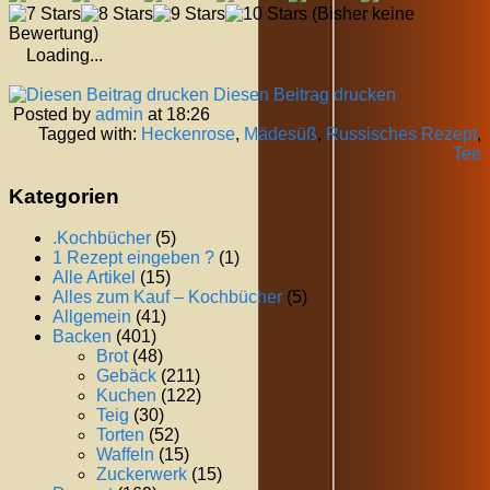
(Bisher keine
Bewertung)
Loading...
Diesen Beitrag drucken
Posted by
admin
at 18:26
Tagged with:
Heckenrose
,
Mädesüß
,
Russisches Rezept
,
Tee
Kategorien
.Kochbücher
(5)
1 Rezept eingeben ?
(1)
Alle Artikel
(15)
Alles zum Kauf – Kochbücher
(5)
Allgemein
(41)
Backen
(401)
Brot
(48)
Gebäck
(211)
Kuchen
(122)
Teig
(30)
Torten
(52)
Waffeln
(15)
Zuckerwerk
(15)