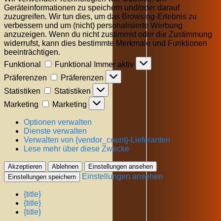
Geräteinformationen zu speichern und/oder darauf
zuzugreifen. Wir tun dies, um das Browsing-Erlebnis zu
verbessern und um (nicht) personalisierte Werbung
anzuzeigen. Wenn du nicht zustimmst oder die Zustimmung
widerrufst, kann dies bestimmte Merkmale und Funktionen
beeinträchtigen.
Funktional
Funktional
Immer aktiv
Präferenzen
Präferenzen
Statistiken
Statistiken
Marketing
Marketing
Optionen verwalten
Dienste verwalten
Verwalten von {vendor_count}-Lieferanten
Lese mehr über diese Zwecke
Akzeptieren
Ablehnen
Einstellungen ansehen
Einstellungen ansehen
Einstellungen speichern
{title}
{title}
{title}