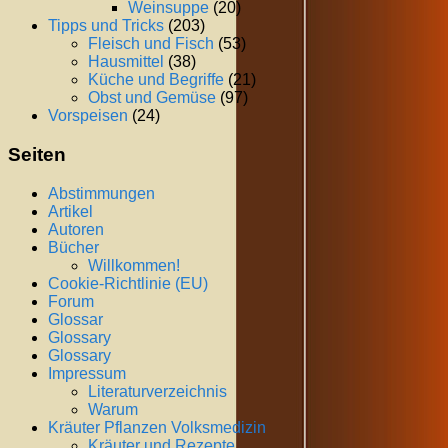
Weinsuppe
(20)
Tipps und Tricks
(203)
Fleisch und Fisch
(53)
Hausmittel
(38)
Küche und Begriffe
(21)
Obst und Gemüse
(97)
Vorspeisen
(24)
Seiten
Abstimmungen
Artikel
Autoren
Bücher
Willkommen!
Cookie-Richtlinie (EU)
Forum
Glossar
Glossary
Glossary
Impressum
Literaturverzeichnis
Warum
Kräuter Pflanzen Volksmedizin
Kräuter und Rezepte