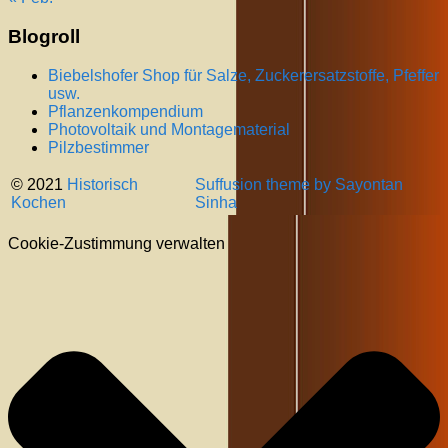
Blogroll
Biebelshofer Shop für Salze, Zuckerersatzstoffe, Pfeffer
usw.
Pflanzenkompendium
Photovoltaik und Montagematerial
Pilzbestimmer
© 2021
Historisch
Suffusion theme by Sayontan
Kochen
Sinha
Cookie-Zustimmung verwalten