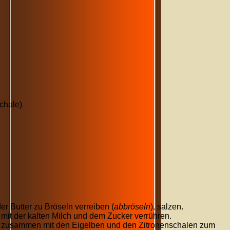
schale)
r Butter zu Bröseln verreiben (
abbröseln
), salzen.
mit der kalten Milch und dem Zucker verrühren.
zusammen mit den Eigelben und den Zitronenschalen zum