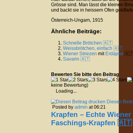
Grösse sind. Man lässt die kleinen Bri
und backt sie in heissem Ofen goldfarb
Österreich-Ungarn, 1915
Ähnliche Beiträge:
Schnelle Brötchen 🇦🇹
Weissbrötchen, einfach 🇦🇹
Wiener
Striezen
mit
Erdäpfel
🇦
Savarin 🇦🇹
Bewerten Sie bitte den Beitrag
keine Bewertung)
Loading...
Diesen Beit
Posted by
admin
at 06:21
Krapfen – Echte Wiener
Faschings-Krapfen 🇦🇹