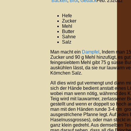
Backen
,
Brot
,
Gebäck
Feb.
25
2012
Hefe
Zucker
Mehl
Butter
Sahne
Salz
Man macht ein
Dampfel
, Indem man 15 
Zucker und 90 g Mehl hinzufügt, es gut
feingesiebtem Mehl gibt 75 g süsse Bu
auskühlen lässt, da sie nur lauwarm v
Körnchen Salz.
All dies wird gut vermengt und dann 
sich der Hände bedient anstatt eines Lö
wobei man wenn nötig, während des K
Teig wird mit lauwarmer, zerlassener B
gestellt und wenn er doppelt so hoch 
man mit den Händen runde 3-4 cm grosse
ausgestrichene Pfanne legt. Auf jedes 
Haselnussgrosses), oder man steckt in 
ganz klein gedreht. Aus demselben Te
man darauf sehen, dass all die Brioche