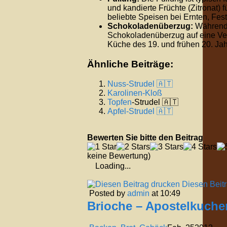
und kandierte Früchte (Zitronat)
beliebte Speisen bei Ernten, Fes
Schokoladenüberzug:
Während A
Schokoladenüberzug auf eine Verf
Küche des 19. und frühen 20. Ja
Ähnliche Beiträge:
Nuss-Strudel 🇦🇹
Karolinen-Kloß
Topfen
-Strudel 🇦🇹
Apfel-Strudel 🇦🇹
Bewerten Sie bitte den Beitrag
keine Bewertung)
Loading...
Diesen Beit
Posted by
admin
at 10:49
Brioche – Apostelkuche