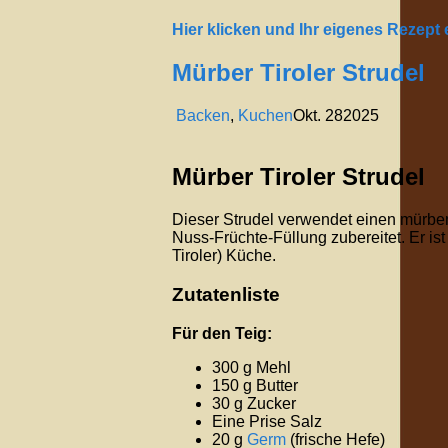
Hier klicken und Ihr eigenes Rezept
Mürber Tiroler Strudel
Backen
,
Kuchen
Okt.
28
2025
Mürber Tiroler Strudel
Dieser Strudel verwendet einen mürben H
Nuss-Früchte-Füllung zubereitet. Er is
Tiroler) Küche.
Zutatenliste
Für den Teig:
300 g Mehl
150 g Butter
30 g Zucker
Eine Prise Salz
20 g
Germ
(frische Hefe)