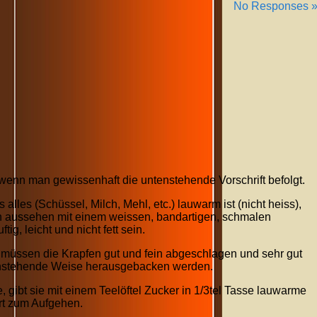
No Responses 
wenn man gewissenhaft die untenstehende Vorschrift befolgt.
lles (Schüssel, Milch, Mehl, etc.) lauwarm ist (nicht heiss),
en aussehen mit einem weissen, bandartigen, schmalen
ig, leicht und nicht fett sein.
müssen die Krapfen gut und fein abgeschlagen und sehr gut
enstehende Weise herausgebacken werden.
, gibt sie mit einem Teelöftel Zucker in 1/3tel Tasse lauwarme
Ort zum Aufgehen.