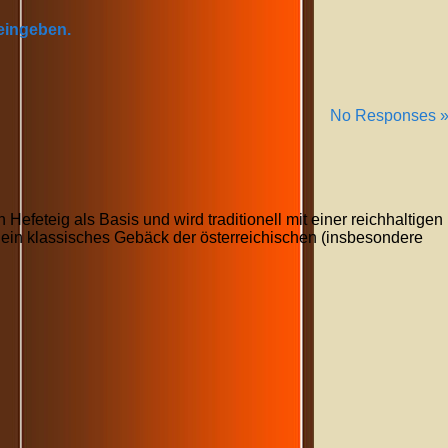
 eingeben.
No Responses 
efeteig als Basis und wird traditionell mit einer reichhaltigen
t ein klassisches Gebäck der österreichischen (insbesondere