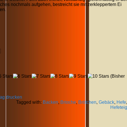
oches nochmals aufgehen, bestreicht sie mit zerkleppertem Ei
en.

(Bisher
rag drucken
Tagged with:
Backen
,
Brioche
,
Brötchen
,
Gebäck
,
Hefe
Hefetei