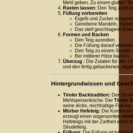
Mehl geben. Zu einem glatten Tei
Rasten lassen:
Den Teig zudecke
Füllung vorbereiten
Eigelb und Zucker schaumi
Geriebene Mandeln, Sultani
Das steif geschlagene Eiwe
Formen und Backen
Den Teig ausrollen.
Die Füllung darauf verteilen
Den Teig zu einem Strudel a
Bei mittlerer Hitze backen.
Überzug :
Die Zutaten für den Ü
und den fertig gebackenen, abgek
Hintergrundwissen und Gesch
Tiroler Backtradition:
Der Strude
Mehlspeisenküche. Der
Tiroler 
seine dicke, reichhaltige Füllun
Mürber Hefeteig:
Die Kombinatio
erzeugt einen sogenannten
mürb
Hefeteigs mit der Zartheit eines 
Strudelteig.
Füllung:
Die Füllung ist typisch 