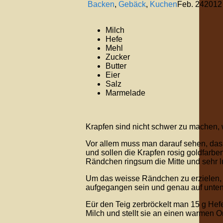
Backen
,
Gebäck
,
Kuchen
Feb.
24
2012
Milch
Hefe
Mehl
Zucker
Butter
Eier
Salz
Marmelade
Krapfen sind nicht schwer zu machen, 
Vor allem muss man darauf sehen, dass a
und sollen die Krapfen rosig goldfarb
Rändchen ringsum die Mitte und sehr luft
Um das weisse Rändchen zu erzielen, 
aufgegangen sein und genau auf unt
Eür den Teig zerbröckelt man 15 g Hefe
Milch und stellt sie an einen warmen 