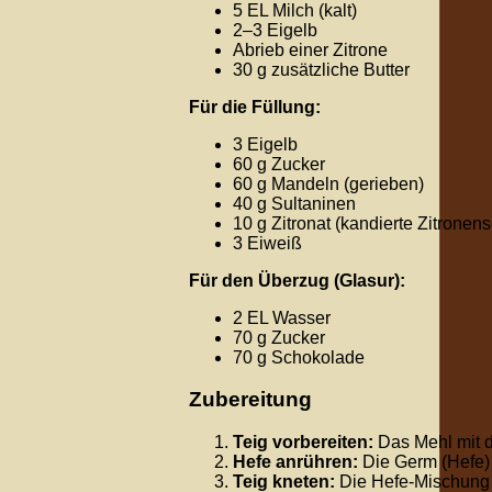
5 EL Milch (kalt)
2–3 Eigelb
Abrieb einer Zitrone
30 g zusätzliche Butter
Für die Füllung:
3 Eigelb
60 g Zucker
60 g Mandeln (gerieben)
40 g Sultaninen
10 g Zitronat (kandierte Zitronen
3 Eiweiß
Für den Überzug (Glasur):
2 EL Wasser
70 g Zucker
70 g Schokolade
Zubereitung
Teig vorbereiten:
Das Mehl mit de
Hefe anrühren:
Die Germ (Hefe) 
Teig kneten:
Die Hefe-Mischung 