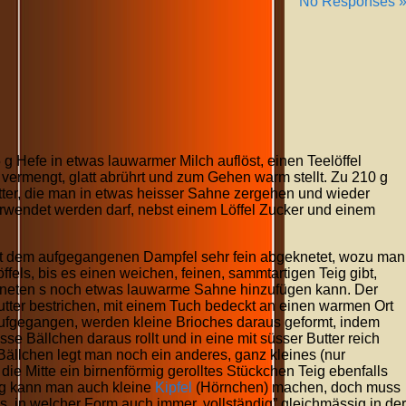
No Responses 
g Hefe in etwas lauwarmer Milch auflöst, einen Teelöffel
 vermengt, glatt abrührt und zum Gehen warm stellt. Zu 210 g
tter, die man in etwas heisser Sahne zergehen und wieder
erwendet werden darf, nebst einem Löffel Zucker und einem
mit dem aufgegangenen Dampfel sehr fein abgeknetet, wozu man
ffels, bis es einen weichen, feinen, sammtartigen Teig gibt,
neten s noch etwas lauwarme Sahne hinzufügen kann. Der
utter bestrichen, mit einem Tuch bedeckt an einen warmen Ort
aufgegangen, werden kleine Brioches daraus geformt, indem
 Bällchen daraus rollt und in eine mit süsser Butter reich
Bällchen legt man noch ein anderes, ganz kleines (nur
die Mitte ein birnenförmig gerolltes Stückchen Teig ebenfalls
ig kann man auch kleine
Kipfel
(Hörnchen) machen, doch muss
s, in welcher Form auch immer, vollständig” gleichmässig in der