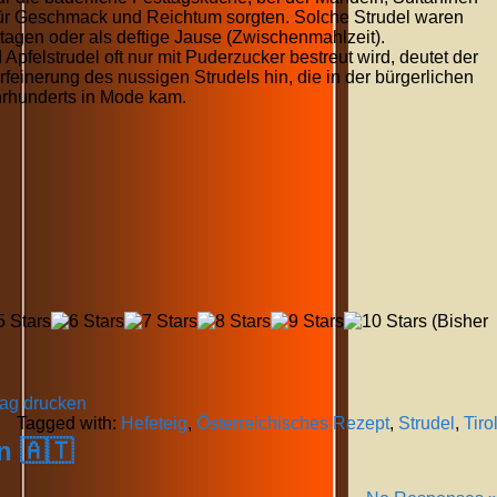
 für Geschmack und Reichtum sorgten. Solche Strudel waren
ttagen oder als deftige Jause (Zwischenmahlzeit).
pfelstrudel oft nur mit Puderzucker bestreut wird, deutet der
einerung des nussigen Strudels hin, die in der bürgerlichen
hrhunderts in Mode kam.
(Bisher
rag drucken
Tagged with:
Hefeteig
,
Österreichisches Rezept
,
Strudel
,
Tiro
n 🇦🇹