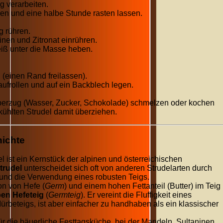
g verarbeiten.
n und eine halbe Stunde rasten lassen.
g rühren.
nen und Zitronat einrühren.
iß unter die Masse heben.
 (einen Rand freilassen).
ufrollen und auf ein Backblech legen.
berzug (Wasser, Zucker, Schokolade) schmelzen oder kochen
ühlten Strudel damit überziehen.
ichte
l ist ein Kernstück der alpinen und österreichischen
Strudel
unterscheidet sich oft von anderen Strudelarten durch
g und die Verwendung eines robusten Teigs.
n von Hefe (
Germ
) und einem hohen Fettanteil (Butter) im Teig
en Hefeteig
(
Germteig
). Er vereint die Fluffigkeit eines
Mürbeteigs, ist aber einfacher zu handhaben als ein klassischer
für die bäuerliche Festtagsküche, bei der Mandeln, Sultaninen