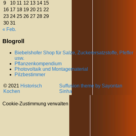
9
10
11
12
13
14
15
16
17
18
19
20
21
22
23
24
25
26
27
28
29
30
31
« Feb.
Blogroll
Biebelshofer Shop für Salze, Zuckerersatzstoffe, Pfeffer
usw.
Pflanzenkompendium
Photovoltaik und Montagematerial
Pilzbestimmer
© 2021
Historisch
Suffusion theme by Sayontan
Kochen
Sinha
Cookie-Zustimmung verwalten