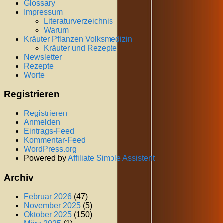
Glossary
Impressum
Literaturverzeichnis
Warum
Kräuter Pflanzen Volksmedizin
Kräuter und Rezepte
Newsletter
Rezepte
Worte
Registrieren
Registrieren
Anmelden
Eintrags-Feed
Kommentar-Feed
WordPress.org
Powered by
Affiliate Simple Assistent
Archiv
Februar 2026
(47)
November 2025
(5)
Oktober 2025
(150)