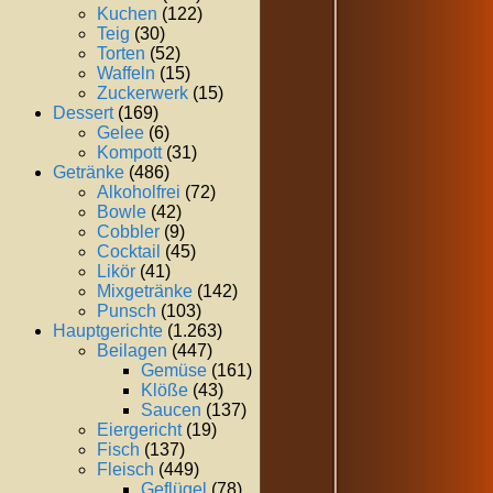
Kuchen
(122)
Teig
(30)
Torten
(52)
Waffeln
(15)
Zuckerwerk
(15)
Dessert
(169)
Gelee
(6)
Kompott
(31)
Getränke
(486)
Alkoholfrei
(72)
Bowle
(42)
Cobbler
(9)
Cocktail
(45)
Likör
(41)
Mixgetränke
(142)
Punsch
(103)
Hauptgerichte
(1.263)
Beilagen
(447)
Gemüse
(161)
Klöße
(43)
Saucen
(137)
Eiergericht
(19)
Fisch
(137)
Fleisch
(449)
Geflügel
(78)