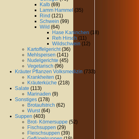
Kalb
(69)
Lamm Hammel
(35)
Rind
(121)
Schwein
(99)
Wild
(64)
Hase Kaninchen
(18)
Reh Hirsch
(11)
Wildschwein
(12)
Kartoffelgericht
(36)
Mehlspeisen
(141)
Nudelgerichte
(45)
Vegetarisch
(96)
Kräuter Pflanzen Volksmedizin
(733)
Krankheiten
(1)
Kräuterküche
(218)
Salate
(113)
Marinaden
(9)
Sonstiges
(178)
Brotaufstrich
(62)
Wurst
(64)
Suppen
(403)
Brot- Körnersuppe
(52)
Fischsuppen
(29)
Fleischsuppen
(39)
Geflügelsuppen
(19)