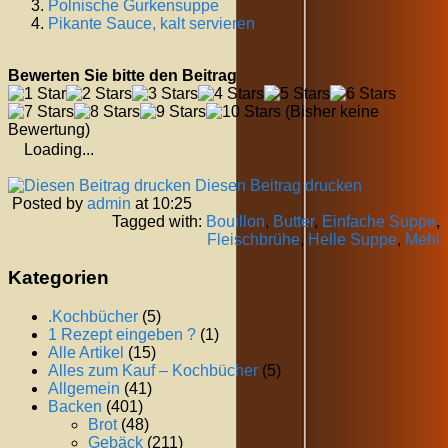
Polnische Gurkensuppe
Pikante Sauce, kalt servieren
Bewerten Sie bitte den Beitrag
(Bisher keine
Bewertung)
Loading...
Diesen Beitrag drucken
Posted by
admin
at 10:25
Tagged with:
Bouillon
,
Butter
,
Einfache Suppe
,
Fleischbrühe
,
Helle Suppe
,
Mehl
Kategorien
.Kochbücher
(5)
1 Rezept eingeben ?
(1)
Alle Artikel
(15)
Alles zum Kauf – Kochbücher
(5)
Allgemein
(41)
Backen
(401)
Brot
(48)
Gebäck
(211)