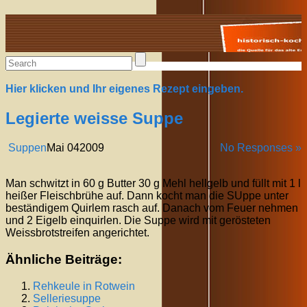
Alte Rezepte online
Hier klicken und Ihr eigenes Rezept eingeben.
Legierte weisse Suppe
Suppen
Mai
04
2009
No Responses »
Man schwitzt in 60 g Butter 30 g Mehl hellgelb und füllt mit 1 l
heißer Fleischbrühe auf. Dann kocht man die SUppe unter
beständigem Quirlem rasch auf. Danach vom Feuer nehmen
und 2 Eigelb einquirlen. Die Suppe wird mit gerösteten
Weissbrotstreifen angerichtet.
Ähnliche Beiträge:
Rehkeule in Rotwein
Selleriesuppe