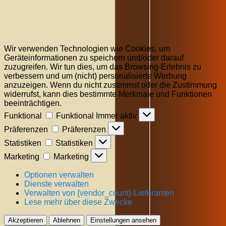
Wir verwenden Technologien wie Cookies, um
Geräteinformationen zu speichern und/oder darauf
zuzugreifen. Wir tun dies, um das Browsing-Erlebnis zu
verbessern und um (nicht) personalisierte Werbung
anzuzeigen. Wenn du nicht zustimmst oder die Zustimmung
widerrufst, kann dies bestimmte Merkmale und Funktionen
beeinträchtigen.
Funktional
Funktional
Immer aktiv
Präferenzen
Präferenzen
Statistiken
Statistiken
Marketing
Marketing
Optionen verwalten
Dienste verwalten
Verwalten von {vendor_count}-Lieferanten
Lese mehr über diese Zwecke
Akzeptieren
Ablehnen
Einstellungen ansehen