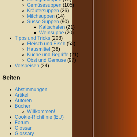
Gemüsesuppen
(105)
Kräutersuppen
(26)
Milchsuppen
(14)
Süsse Suppen
(90)
Kaltschalen
(21)
Weinsuppe
(20)
Tipps und Tricks
(203)
Fleisch und Fisch
(53)
Hausmittel
(38)
Küche und Begriffe
(21)
Obst und Gemüse
(97)
Vorspeisen
(24)
Seiten
Abstimmungen
Artikel
Autoren
Bücher
Willkommen!
Cookie-Richtlinie (EU)
Forum
Glossar
Glossary