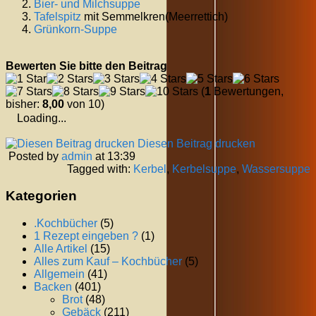
Bier- und Milchsuppe
Tafelspitz
mit Semmelkren(Meerrettich)
Grünkorn-Suppe
Bewerten Sie bitte den Beitrag
(
1
Bewertungen,
bisher:
8,00
von 10)
Loading...
Diesen Beitrag drucken
Posted by
admin
at 13:39
Tagged with:
Kerbel
,
Kerbelsuppe
,
Wassersuppe
Kategorien
.Kochbücher
(5)
1 Rezept eingeben ?
(1)
Alle Artikel
(15)
Alles zum Kauf – Kochbücher
(5)
Allgemein
(41)
Backen
(401)
Brot
(48)
Gebäck
(211)