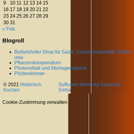
9
10
11
12
13
14
15
16
17
18
19
20
21
22
23
24
25
26
27
28
29
30
31
« Feb.
Blogroll
Biebelshofer Shop für Salze, Zuckerersatzstoffe, Pfeffer
usw.
Pflanzenkompendium
Photovoltaik und Montagematerial
Pilzbestimmer
© 2021
Historisch
Suffusion theme by Sayontan
Kochen
Sinha
Cookie-Zustimmung verwalten