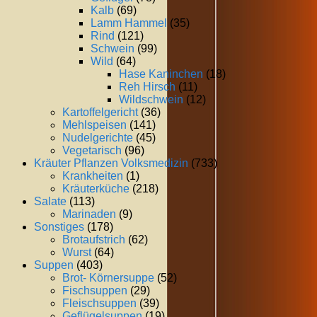
Kalb
(69)
Lamm Hammel
(35)
Rind
(121)
Schwein
(99)
Wild
(64)
Hase Kaninchen
(18)
Reh Hirsch
(11)
Wildschwein
(12)
Kartoffelgericht
(36)
Mehlspeisen
(141)
Nudelgerichte
(45)
Vegetarisch
(96)
Kräuter Pflanzen Volksmedizin
(733)
Krankheiten
(1)
Kräuterküche
(218)
Salate
(113)
Marinaden
(9)
Sonstiges
(178)
Brotaufstrich
(62)
Wurst
(64)
Suppen
(403)
Brot- Körnersuppe
(52)
Fischsuppen
(29)
Fleischsuppen
(39)
Geflügelsuppen
(19)