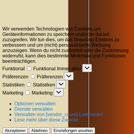
Wir verwenden Technologien wie Cookies, um
Geräteinformationen zu speichern und/oder darauf
zuzugreifen. Wir tun dies, um das Browsing-Erlebnis zu
verbessern und um (nicht) personalisierte Werbung
anzuzeigen. Wenn du nicht zustimmst oder die Zustimmung
widerrufst, kann dies bestimmte Merkmale und Funktionen
beeinträchtigen.
Funktional
Funktional
Immer aktiv
Präferenzen
Präferenzen
Statistiken
Statistiken
Marketing
Marketing
Optionen verwalten
Dienste verwalten
Verwalten von {vendor_count}-Lieferanten
Lese mehr über diese Zwecke
Akzeptieren
Ablehnen
Einstellungen ansehen