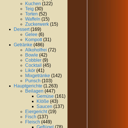
Kuchen
(122)
Teig
(30)
Torten
(52)
Waffeln
(15)
Zuckerwerk
(15)
Dessert
(169)
Gelee
(6)
Kompott
(31)
Getränke
(486)
Alkoholfrei
(72)
Bowle
(42)
Cobbler
(9)
Cocktail
(45)
Likör
(41)
Mixgetränke
(142)
Punsch
(103)
Hauptgerichte
(1.263)
Beilagen
(447)
Gemüse
(161)
Klöße
(43)
Saucen
(137)
Eiergericht
(19)
Fisch
(137)
Fleisch
(449)
Geflügel
(78)