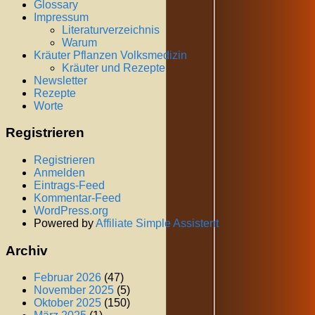
Glossary
Impressum
Literaturverzeichnis
Warum
Kräuter Pflanzen Volksmedizin
Kräuter und Rezepte
Newsletter
Rezepte
Worte
Registrieren
Registrieren
Anmelden
Eintrags-Feed
Kommentar-Feed
WordPress.org
Powered by
Affiliate Simple Assistent
Archiv
Februar 2026
(47)
November 2025
(5)
Oktober 2025
(150)