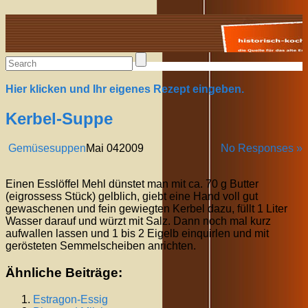
Alte Rezepte online
Hier klicken und Ihr eigenes Rezept eingeben.
Kerbel-Suppe
Gemüsesuppen
Mai
04
2009
No Responses »
Einen Esslöffel Mehl dünstet man mit ca. 70 g Butter
(eigrossess Stück) gelblich, giebt eine Hand voll gut
gewaschenen und fein gewiegten Kerbel dazu, füllt 1 Liter
Wasser darauf und würzt mit Salz. Dann noch mal kurz
aufwallen lassen und 1 bis 2 Eigelb einquirlen und mit
gerösteten Semmelscheiben anrichten.
Ähnliche Beiträge:
Estragon-Essig