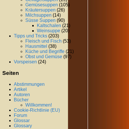
Gemüsesuppen
(105)
Kräutersuppen
(26)
Milchsuppen
(14)
Süsse Suppen
(90)
Kaltschalen
(21)
Weinsuppe
(20)
Tipps und Tricks
(203)
Fleisch und Fisch
(53)
Hausmittel
(38)
Küche und Begriffe
(21)
Obst und Gemüse
(97)
Vorspeisen
(24)
Seiten
Abstimmungen
Artikel
Autoren
Bücher
Willkommen!
Cookie-Richtlinie (EU)
Forum
Glossar
Glossary