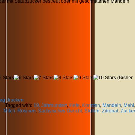
 oder mit Staubzucker bestreut oder mit geschnittenen Mandeln
(Bisher
rag drucken
Tagged with:
19. Jahrhundert
,
Hefe
,
Korinten
,
Mandeln
,
Mehl
Milch
,
Rosinen
,
Sächsisches Gericht
,
Stollen
,
Zitronat
,
Zucke