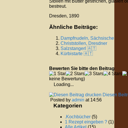
Stollen mit Butter gestrichen, glasiert
bestreut.
Dresden, 1890
Ähnliche Beiträge:
Dampfnudeln, Sächsische
Christstollen, Dresdner
Salzstangerl 🇦🇹
Kürbistarte 🇦🇹
Bewerten Sie bitte den Beitrag
keine Bewertung)
Loading...
Diesen Beit
Posted by
admin
at 14:56
Kategorien
.Kochbücher
(5)
1 Rezept eingeben ?
(1)
Alle Artikel
(15)