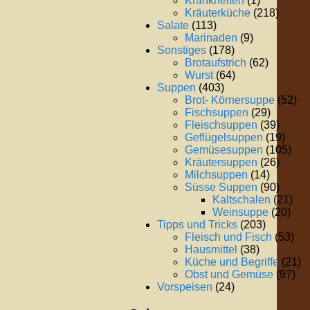
Krankheiten
(1)
Kräuterküche
(218)
Salate
(113)
Marinaden
(9)
Sonstiges
(178)
Brotaufstrich
(62)
Wurst
(64)
Suppen
(403)
Brot- Körnersuppe
(52)
Fischsuppen
(29)
Fleischsuppen
(39)
Geflügelsuppen
(19)
Gemüsesuppen
(105)
Kräutersuppen
(26)
Milchsuppen
(14)
Süsse Suppen
(90)
Kaltschalen
(21)
Weinsuppe
(20)
Tipps und Tricks
(203)
Fleisch und Fisch
(53)
Hausmittel
(38)
Küche und Begriffe
(21)
Obst und Gemüse
(97)
Vorspeisen
(24)