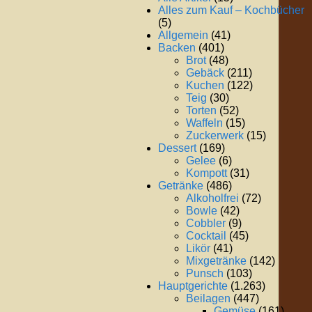
Alles zum Kauf – Kochbücher
(5)
Allgemein
(41)
Backen
(401)
Brot
(48)
Gebäck
(211)
Kuchen
(122)
Teig
(30)
Torten
(52)
Waffeln
(15)
Zuckerwerk
(15)
Dessert
(169)
Gelee
(6)
Kompott
(31)
Getränke
(486)
Alkoholfrei
(72)
Bowle
(42)
Cobbler
(9)
Cocktail
(45)
Likör
(41)
Mixgetränke
(142)
Punsch
(103)
Hauptgerichte
(1.263)
Beilagen
(447)
Gemüse
(161)