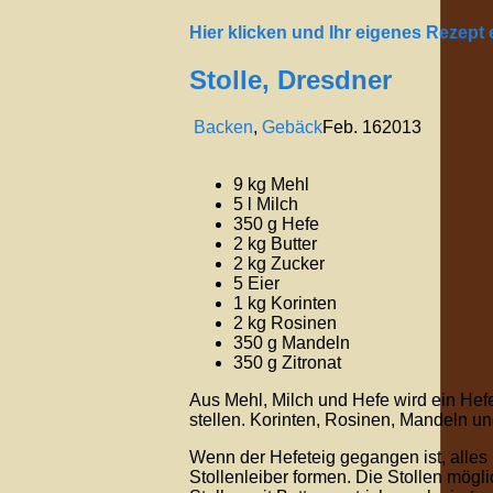
Hier klicken und Ihr eigenes Rezept
Stolle, Dresdner
Backen
,
Gebäck
Feb.
16
2013
9 kg Mehl
5 l Milch
350 g Hefe
2 kg Butter
2 kg Zucker
5 Eier
1 kg Korinten
2 kg Rosinen
350 g Mandeln
350 g Zitronat
Aus Mehl, Milch und Hefe wird ein Hef
stellen. Korinten, Rosinen, Mandeln u
Wenn der Hefeteig gegangen ist, alles
Stollenleiber formen. Die Stollen mög