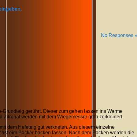
 eingeben.
No Responses 
e-Grundteig gerührt. Dieser zum gehen lassen ins Warme
nd Zitronat werden mit dem Wiegemesser grob zerkleinert.
 mit dem Hefeteig gut verkneten. Aus diesem einzelne
lichst eim Bäcker backen lassen. Nach dem Backen werden die