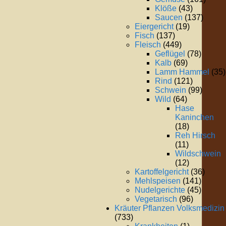
Klöße
(43)
Saucen
(137)
Eiergericht
(19)
Fisch
(137)
Fleisch
(449)
Geflügel
(78)
Kalb
(69)
Lamm Hammel
(35)
Rind
(121)
Schwein
(99)
Wild
(64)
Hase
Kaninchen
(18)
Reh Hirsch
(11)
Wildschwein
(12)
Kartoffelgericht
(36)
Mehlspeisen
(141)
Nudelgerichte
(45)
Vegetarisch
(96)
Kräuter Pflanzen Volksmedizin
(733)