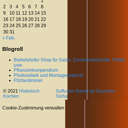
1
2
3
4
5
6
7
8
9
10
11
12
13
14
15
16
17
18
19
20
21
22
23
24
25
26
27
28
29
30
31
« Feb.
Blogroll
Biebelshofer Shop für Salze, Zuckerersatzstoffe, Pfeffer
usw.
Pflanzenkompendium
Photovoltaik und Montagematerial
Pilzbestimmer
© 2021
Historisch
Suffusion theme by Sayontan
Kochen
Sinha
Cookie-Zustimmung verwalten