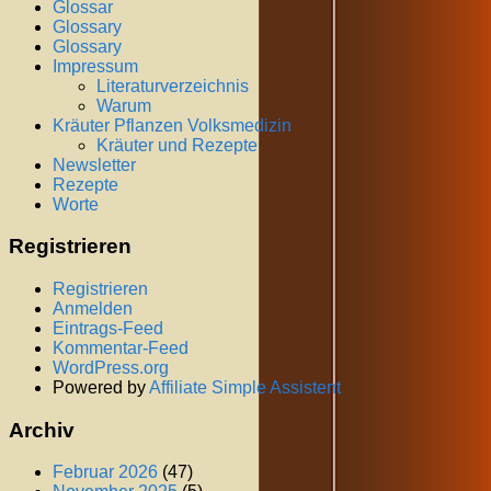
Glossar
Glossary
Glossary
Impressum
Literaturverzeichnis
Warum
Kräuter Pflanzen Volksmedizin
Kräuter und Rezepte
Newsletter
Rezepte
Worte
Registrieren
Registrieren
Anmelden
Eintrags-Feed
Kommentar-Feed
WordPress.org
Powered by
Affiliate Simple Assistent
Archiv
Februar 2026
(47)