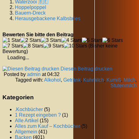
Waterzooi 🇧🇪
Hoppelpoppel
Bauern-Dreck
Herausgebackene Kalbsbries
Bewerten Sie bitte den Beitrag
(Bisher keine
Bewertung)
Loading...
Diesen Beitrag drucken
Posted by
admin
at 04:32
Tagged with:
Alkohol
,
Getränk
,
Kuhmilch
,
Kumiß
,
Milch
,
Stutenmilch
Kategorien
.Kochbücher
(5)
1 Rezept eingeben ?
(1)
Alle Artikel
(15)
Alles zum Kauf – Kochbücher
(5)
Allgemein
(41)
Backen
(401)