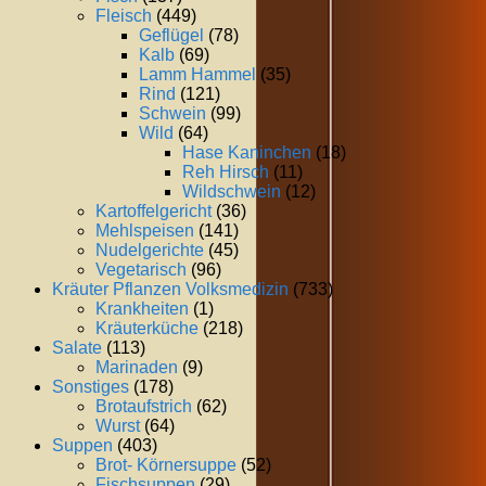
Fleisch
(449)
Geflügel
(78)
Kalb
(69)
Lamm Hammel
(35)
Rind
(121)
Schwein
(99)
Wild
(64)
Hase Kaninchen
(18)
Reh Hirsch
(11)
Wildschwein
(12)
Kartoffelgericht
(36)
Mehlspeisen
(141)
Nudelgerichte
(45)
Vegetarisch
(96)
Kräuter Pflanzen Volksmedizin
(733)
Krankheiten
(1)
Kräuterküche
(218)
Salate
(113)
Marinaden
(9)
Sonstiges
(178)
Brotaufstrich
(62)
Wurst
(64)
Suppen
(403)
Brot- Körnersuppe
(52)
Fischsuppen
(29)