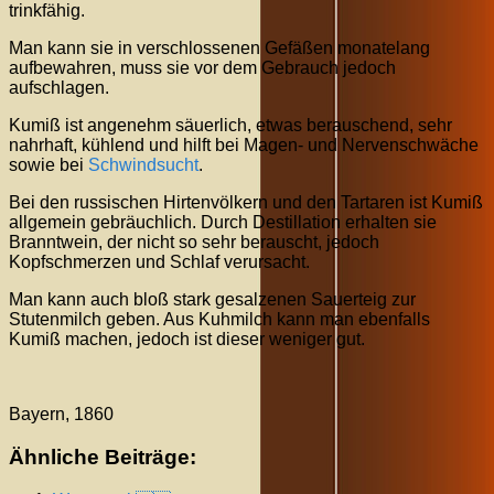
trinkfähig.
Man kann sie in verschlossenen Gefäßen monatelang
aufbewahren, muss sie vor dem Gebrauch jedoch
aufschlagen.
Kumiß ist angenehm säuerlich, etwas berauschend, sehr
nahrhaft, kühlend und hilft bei Magen- und Nervenschwäche
sowie bei
Schwindsucht
.
Bei den russischen Hirtenvölkern und den Tartaren ist Kumiß
allgemein gebräuchlich. Durch Destillation erhalten sie
Branntwein, der nicht so sehr berauscht, jedoch
Kopfschmerzen und Schlaf verursacht.
Man kann auch bloß stark gesalzenen Sauerteig zur
Stutenmilch geben. Aus Kuhmilch kann man ebenfalls
Kumiß machen, jedoch ist dieser weniger gut.
Bayern, 1860
Ähnliche Beiträge: