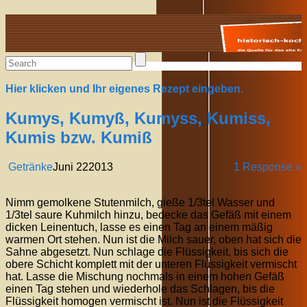
Alte Rezepte online
Hier klicken und Ihr eigenes Rezept eingeben.
Kumys, Kumyß, Kumyss, Kumiss,
Kumis bzw. Kumiß
Getränke
Juni
22
2013
1 Response »
Nimm gemolkene Stutenmilch, gieße 1/3tel Wasser und
1/3tel saure Kuhmilch hinzu, bedecke das Gefäß mit einem
dicken Leinentuch, lasse es einen Tag an einem mäßig
warmen Ort stehen. Nun ist die Milch sauer, oben hat sich die
Sahne abgesetzt. Nun schlage die Flüssigkeit, bis sich die
obere Schicht komplett mit der unteren Flüssigkeit vermischt
hat. Lasse die Mischung nochmals in einem hohen Gefäß
einen Tag stehen und wiederhole das Schlagen, bis die
Flüssigkeit homogen vermischt ist. Nun ist die Flüssigkeit