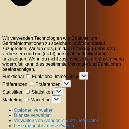
Wir verwenden Technologien wie Cookies, um
Geräteinformationen zu speichern und/oder darauf
zuzugreifen. Wir tun dies, um das Browsing-Erlebnis zu
verbessern und um (nicht) personalisierte Werbung
anzuzeigen. Wenn du nicht zustimmst oder die Zustimmung
widerrufst, kann dies bestimmte Merkmale und Funktionen
beeinträchtigen.
Funktional
Funktional
Immer aktiv
Präferenzen
Präferenzen
Statistiken
Statistiken
Marketing
Marketing
Optionen verwalten
Dienste verwalten
Verwalten von {vendor_count}-Lieferanten
Lese mehr über diese Zwecke