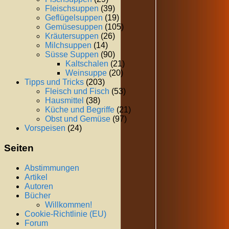
Fleischsuppen
(39)
Geflügelsuppen
(19)
Gemüsesuppen
(105)
Kräutersuppen
(26)
Milchsuppen
(14)
Süsse Suppen
(90)
Kaltschalen
(21)
Weinsuppe
(20)
Tipps und Tricks
(203)
Fleisch und Fisch
(53)
Hausmittel
(38)
Küche und Begriffe
(21)
Obst und Gemüse
(97)
Vorspeisen
(24)
Seiten
Abstimmungen
Artikel
Autoren
Bücher
Willkommen!
Cookie-Richtlinie (EU)
Forum