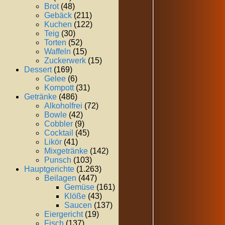
Brot
(48)
Gebäck
(211)
Kuchen
(122)
Teig
(30)
Torten
(52)
Waffeln
(15)
Zuckerwerk
(15)
Dessert
(169)
Gelee
(6)
Kompott
(31)
Getränke
(486)
Alkoholfrei
(72)
Bowle
(42)
Cobbler
(9)
Cocktail
(45)
Likör
(41)
Mixgetränke
(142)
Punsch
(103)
Hauptgerichte
(1.263)
Beilagen
(447)
Gemüse
(161)
Klöße
(43)
Saucen
(137)
Eiergericht
(19)
Fisch
(137)