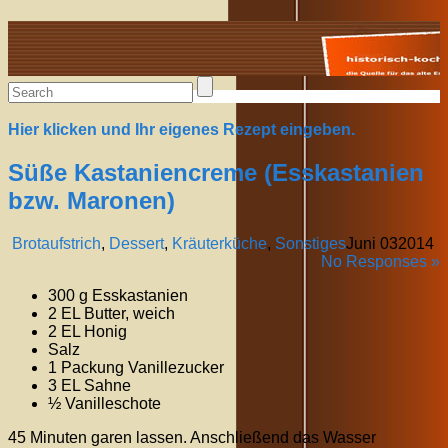
Alte Rezepte online
Hier klicken und Ihr eigenes Rezept eingeben.
Süße Kastaniencreme (Esskastanien
bzw. Maronen)
Brotaufstrich
,
Dessert
,
Kräuterküche
,
Sonstiges
Juni
03
2014
No Responses »
300 g Esskastanien
2 EL Butter, weich
2 EL Honig
Salz
1 Packung Vanillezucker
3 EL Sahne
½ Vanilleschote
45 Minuten garen lassen. Anschließend das Wasser