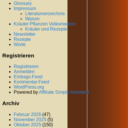
Glossary
Impressum
Literaturverzeichnis
Warum
Kräuter Pflanzen Volksmedizin
Kräuter und Rezepte
Newsletter
Rezepte
Worte
Registrieren
Registrieren
Anmelden
Eintrags-Feed
Kommentar-Feed
WordPress.org
Powered by
Affiliate Simple Assistent
Archiv
Februar 2026
(47)
November 2025
(5)
Oktober 2025
(150)