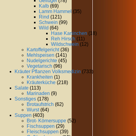
Geflügel
(78)
Kalb
(69)
Lamm Hammel
(35)
Rind
(121)
Schwein
(99)
Wild
(64)
Hase Kaninchen
(18)
Reh Hirsch
(11)
Wildschwein
(12)
Kartoffelgericht
(36)
Mehlspeisen
(141)
Nudelgerichte
(45)
Vegetarisch
(96)
Kräuter Pflanzen Volksmedizin
(733)
Krankheiten
(1)
Kräuterküche
(218)
Salate
(113)
Marinaden
(9)
Sonstiges
(178)
Brotaufstrich
(62)
Wurst
(64)
Suppen
(403)
Brot- Körnersuppe
(52)
Fischsuppen
(29)
Fleischsuppen
(39)