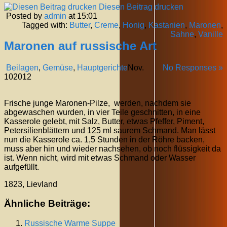
Diesen Beitrag drucken
Posted by
admin
at 15:01
Tagged with:
Butter
,
Creme
,
Honig
,
Kastanien
,
Maronen
,
Sahne
,
Vanille
Maronen auf russische Art
Beilagen
,
Gemüse
,
Hauptgerichte
Nov.
No Responses »
10
2012
Frische junge Maronen-Pilze, werden, nachdem sie
abgewaschen wurden, in vier Teile geschnitten, in eine
Kasserole gelebt, mit Salz, Butter, etwas Pfeffer, Piment,
Petersilienblättern und 125 ml saurem Schmand. Man lässt
nun die Kasserole ca. 1,5 Stunden in der Röhre backen,
muss aber hin und wieder nachsehen, ob noch flüssigkeit da
ist. Wenn nicht, wird mit etwas Schmand oder Wasser
aufgefüllt.
1823, Lievland
Ähnliche Beiträge:
Russische Warme Suppe