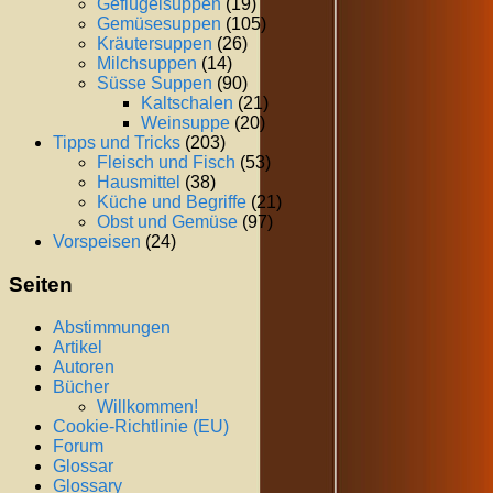
Geflügelsuppen
(19)
Gemüsesuppen
(105)
Kräutersuppen
(26)
Milchsuppen
(14)
Süsse Suppen
(90)
Kaltschalen
(21)
Weinsuppe
(20)
Tipps und Tricks
(203)
Fleisch und Fisch
(53)
Hausmittel
(38)
Küche und Begriffe
(21)
Obst und Gemüse
(97)
Vorspeisen
(24)
Seiten
Abstimmungen
Artikel
Autoren
Bücher
Willkommen!
Cookie-Richtlinie (EU)
Forum
Glossar
Glossary