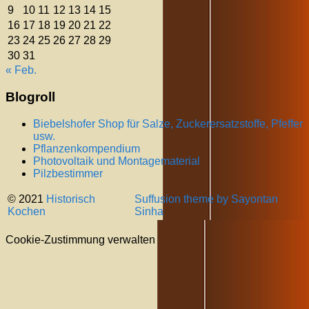
9
10
11
12
13
14
15
16
17
18
19
20
21
22
23
24
25
26
27
28
29
30
31
« Feb.
Blogroll
Biebelshofer Shop für Salze, Zuckerersatzstoffe, Pfeffer
usw.
Pflanzenkompendium
Photovoltaik und Montagematerial
Pilzbestimmer
© 2021
Historisch
Suffusion theme by Sayontan
Kochen
Sinha
Cookie-Zustimmung verwalten