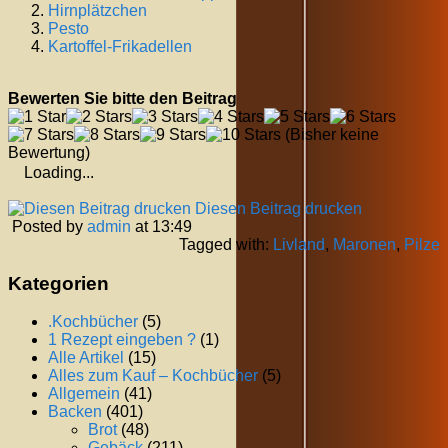
Hirnplätzchen
Pesto
Kartoffel-Frikadellen
Bewerten Sie bitte den Beitrag
(Bisher keine
Bewertung)
Loading...
Diesen Beitrag drucken
Posted by
admin
at 13:49
Tagged with:
Livland
,
Maronen
,
Pilze
Kategorien
.Kochbücher
(5)
1 Rezept eingeben ?
(1)
Alle Artikel
(15)
Alles zum Kauf – Kochbücher
(5)
Allgemein
(41)
Backen
(401)
Brot
(48)
Gebäck
(211)