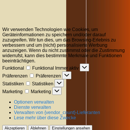
Wir verwenden Technologien wie Cookies, um
Geräteinformationen zu speichern und/oder darauf
zuzugreifen. Wir tun dies, um das Browsing-Erlebnis zu
verbessern und um (nicht) personalisierte Werbung
anzuzeigen. Wenn du nicht zustimmst oder die Zustimmung
widerrufst, kann dies bestimmte Merkmale und Funktionen
beeinträchtigen.
Funktional
Funktional
Immer aktiv
Präferenzen
Präferenzen
Statistiken
Statistiken
Marketing
Marketing
Optionen verwalten
Dienste verwalten
Verwalten von {vendor_count}-Lieferanten
Lese mehr über diese Zwecke
Akzeptieren
Ablehnen
Einstellungen ansehen