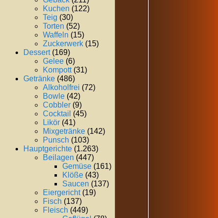
Kuchen
(122)
Teig
(30)
Torten
(52)
Waffeln
(15)
Zuckerwerk
(15)
Dessert
(169)
Gelee
(6)
Kompott
(31)
Getränke
(486)
Alkoholfrei
(72)
Bowle
(42)
Cobbler
(9)
Cocktail
(45)
Likör
(41)
Mixgetränke
(142)
Punsch
(103)
Hauptgerichte
(1.263)
Beilagen
(447)
Gemüse
(161)
Klöße
(43)
Saucen
(137)
Eiergericht
(19)
Fisch
(137)
Fleisch
(449)