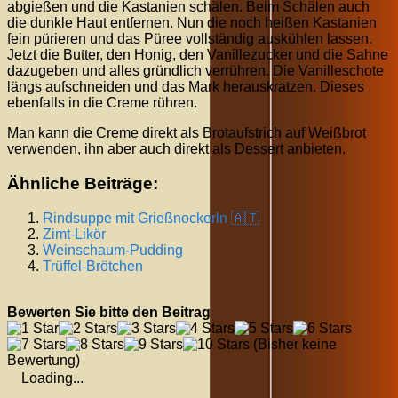
abgießen und die Kastanien schälen. Beim Schälen auch
die dunkle Haut entfernen. Nun die noch heißen Kastanien
fein pürieren und das Püree vollständig auskühlen lassen.
Jetzt die Butter, den Honig, den Vanillezucker und die Sahne
dazugeben und alles gründlich verrühren. Die Vanilleschote
längs aufschneiden und das Mark herauskratzen. Dieses
ebenfalls in die Creme rühren.
Man kann die Creme direkt als Brotaufstrich auf Weißbrot
verwenden, ihn aber auch direkt als Dessert anbieten.
Ähnliche Beiträge:
Rindsuppe mit Grießnockerln 🇦🇹
Zimt-Likör
Weinschaum-Pudding
Trüffel-Brötchen
Bewerten Sie bitte den Beitrag
(Bisher keine
Bewertung)
Loading...