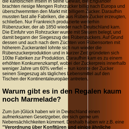
die karibischen Inseln in seine Gewalt, die Engländer
brachten riesige Mengen Rohrzucker billig nach Europa und
überschwemmten den Markt mit billigem Zucker. Daraufhin
mussten fast alle Fabriken, die aus Rüben Zucker erzeugten,
schließen. Nur Frankreich produzierte weiterhin
Rübenzucker, der ab 1850 wieder nach Deutschland kam.
Die Einfuhr von Rohrzucker wurde mit Steuern belegt, und
damit begann der Siegeszug des Rübenzuckers. Auf Grund
dessen und auch nach dem Züchten von Rübensorten mit
höherem Zuckeranteil lohnte sich nun wieder die
Rübenzuckerproduktion und in kurzer Zeit gründeten sich
100te Fabriken zur Produktion. Daraufhin kam es zu einem
erhöhten Konkurrenzkampf, wobei der Zuckerpreis innerhalb
weniger Jahre um 60% verfiel – nun konnte der Zucker
seinen Siegeszug als tägliches Lebensmittel auf den
Tischen der Kontinentaleuropäer antreten.
Warum gibt es in den Regalen kaum
noch Marmelade?
Zum (un-)Glück haben wir in Deutschland einen
aufmerksamen Gesetzgeber, der sich gerne um
Nebensächlichkeiten kümmert. Deshalb haben wir z.B. eine
“Verordnung über Konfitüren und einige ähnliche