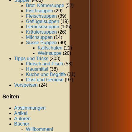
Suppen
(403)
Brot- Körnersuppe
(52)
Fischsuppen
(29)
Fleischsuppen
(39)
Geflügelsuppen
(19)
Gemüsesuppen
(105)
Kräutersuppen
(26)
Milchsuppen
(14)
Süsse Suppen
(90)
Kaltschalen
(21)
Weinsuppe
(20)
Tipps und Tricks
(203)
Fleisch und Fisch
(53)
Hausmittel
(38)
Küche und Begriffe
(21)
Obst und Gemüse
(97)
Vorspeisen
(24)
Seiten
Abstimmungen
Artikel
Autoren
Bücher
Willkommen!