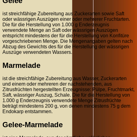
Gelee
ist streichfähige Zubereitung aus Zuckerarten sowie Saft
oder wässrigen Auszügen einer oder mehrerer Fruchtarten.
Die für die Herstellung von 1.000 g Enderzeugnis
verwendete Menge an Saft oder wässrigen Auszügen
entspricht mindestens der für die Herstellung von Konfitüre
vorgeschriebenen Menge. Die Mengenangaben gelten nach
Abzug des Gewichts des für die Herstellung der wässrigen
Auszüge verwendeten Wassers.
Marmelade
ist die streichfähige Zubereitung aus Wasser, Zuckerarten
und einem oder mehreren der nachstehenden, aus
Zitrusfrüchten hergestellten Erzeugnisse: Pülpe, Fruchtmarkt,
Saft, wässriger Auszug, Schale. Die für die Herstellung von
1.000 g Enderzeugnis verwendete Menge Zitrusfrüchte
beträgt mindestens 200 g, von denen mindestens 75 g dem
Endokarp entstammen.
Gelee-Marmelade