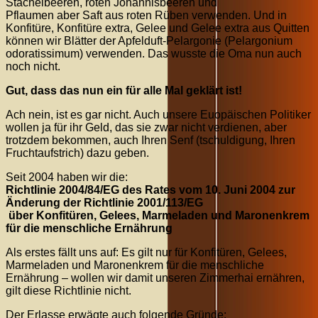
Stachelbeeren, roten Johannisbeeren und
Pflaumen aber Saft aus roten Rüben verwenden. Und in
Konfitüre, Konfitüre extra, Gelee und Gelee extra aus Quitten
können wir Blätter der Apfelduft-Pelargonie (Pelargonium
odoratissimum) verwenden. Das wusste die Oma nun auch
noch nicht.
Gut, dass das nun ein für alle Mal geklärt ist!
Ach nein, ist es gar nicht. Auch unsere Euopäischen Politiker
wollen ja für ihr Geld, das sie zwar nicht verdienen, aber
trotzdem bekommen, auch Ihren Senf (tschuldigung, Ihren
Fruchtaufstrich) dazu geben.
Seit 2004 haben wir die:
Richtlinie 2004/84/EG des Rates vom 10. Juni 2004 zur
Änderung der Richtlinie 2001/113/EG
über Konfitüren, Gelees, Marmeladen und Maronenkrem
für die menschliche Ernährung
Als erstes fällt uns auf: Es gilt nur für Konfitüren, Gelees,
Marmeladen und Maronenkrem für die menschliche
Ernährung – wollen wir damit unseren Zimmerhai ernähren,
gilt diese Richtlinie nicht.
Der Erlasse erwägte auch folgende Gründe: