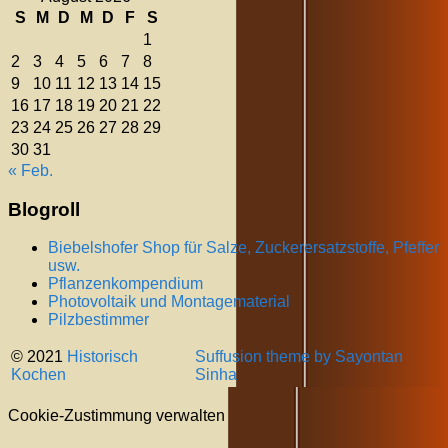
S
M
D
M
D
F
S
1
2
3
4
5
6
7
8
9
10
11
12
13
14
15
16
17
18
19
20
21
22
23
24
25
26
27
28
29
30
31
« Feb.
Blogroll
Biebelshofer Shop für Salze, Zuckerersatzstoffe, Pfeffer
usw.
Pflanzenkompendium
Photovoltaik und Montagematerial
Pilzbestimmer
© 2021
Historisch
Suffusion theme by Sayontan
Kochen
Sinha
Cookie-Zustimmung verwalten