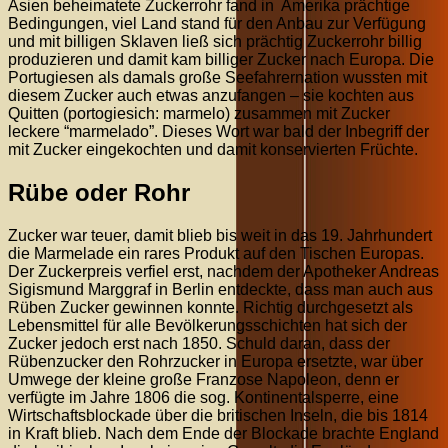
Asien beheimatete Zuckerrohr fand in Amerika prächtige
Bedingungen, viel Land stand für den Anbau zur Verfügung
und mit billigen Sklaven ließ sich prächtig Zuckerrohr billig
produzieren und damit kam billiger Zucker nach Europa. Die
Portugiesen als damals große Seefahrernation wussten mit
diesem Zucker auch etwas anzufangen – sie kochten aus
Quitten (portogiesich: marmelo) zusammen mit Zucker
leckere “marmelado”. Dieses Wort war bald der Inbegriff der
mit Zucker eingekochten und damit konservierten Früchte.
Rübe oder Rohr
Zucker war teuer, damit blieb bis weit in das 19. Jahrhundert
die Marmelade ein rares Produkt auf den Tischen Europas.
Der Zuckerpreis verfiel erst, nachdem der Apotheker Andreas
Sigismund Marggraf in Berlin entdeckte, dass man auch aus
Rüben Zucker gewinnen konnte. Richtig durchgesetzt als
Lebensmittel für alle Bevölkerungsschichten hat sich der
Zucker jedoch erst nach 1850. Schuld daran, dass der
Rübenzucker den Rohrzucker in Europa ersetzte, war über
Umwege der kleine große Franzose Napoleon, denn er
verfügte im Jahre 1806 die sog. Kontinentalsperre, eine
Wirtschaftsblockade über die britischen Inseln, die bis 1814
in Kraft blieb. Nach dem Ende der Blockade brachte England