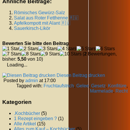
Ähnliche Beiträge:
Römisches Gewürz-Salz
Salat aus Roter Fetthenne 🇷🇺
Apfelkompott mit Alant 🇷🇺
Sauerkirsch-Likör
Bewerten Sie bitte den Beitrag
(
2
Bewertungen,
bisher:
5,50
von 10)
Loading...
Diesen Beitrag drucken
Posted by
admin
at 17:00
Tagged with:
Fruchtaufstrich
,
Gelee
,
Gesetz
,
Konfitüre
,
Marmelade
,
Recht
Kategorien
.Kochbücher
(5)
1 Rezept eingeben ?
(1)
Alle Artikel
(15)
Alles zum Kauf – Kochbücher
(5)