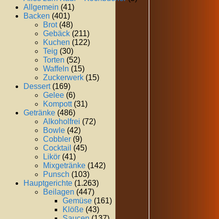
Allgemein
(41)
Backen
(401)
Brot
(48)
Gebäck
(211)
Kuchen
(122)
Teig
(30)
Torten
(52)
Waffeln
(15)
Zuckerwerk
(15)
Dessert
(169)
Gelee
(6)
Kompott
(31)
Getränke
(486)
Alkoholfrei
(72)
Bowle
(42)
Cobbler
(9)
Cocktail
(45)
Likör
(41)
Mixgetränke
(142)
Punsch
(103)
Hauptgerichte
(1.263)
Beilagen
(447)
Gemüse
(161)
Klöße
(43)
Saucen
(137)