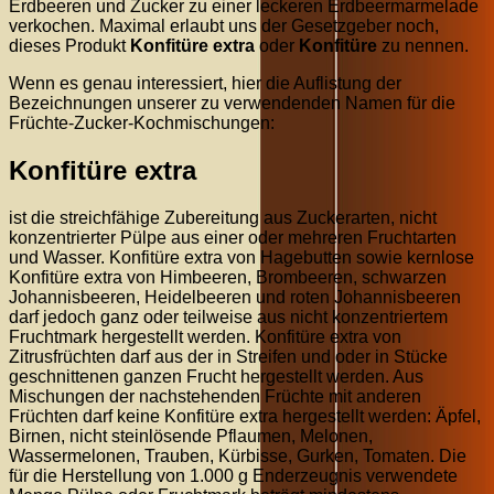
Erdbeeren und Zucker zu einer leckeren Erdbeermarmelade
verkochen. Maximal erlaubt uns der Gesetzgeber noch,
dieses Produkt
Konfitüre extra
oder
Konfitüre
zu nennen.
Wenn es genau interessiert, hier die Auflistung der
Bezeichnungen unserer zu verwendenden Namen für die
Früchte-Zucker-Kochmischungen:
Konfitüre extra
ist die streichfähige Zubereitung aus Zuckerarten, nicht
konzentrierter Pülpe aus einer oder mehreren Fruchtarten
und Wasser. Konfitüre extra von Hagebutten sowie kernlose
Konfitüre extra von Himbeeren, Brombeeren, schwarzen
Johannisbeeren, Heidelbeeren und roten Johannisbeeren
darf jedoch ganz oder teilweise aus nicht konzentriertem
Fruchtmark hergestellt werden. Konfitüre extra von
Zitrusfrüchten darf aus der in Streifen und oder in Stücke
geschnittenen ganzen Frucht hergestellt werden. Aus
Mischungen der nachstehenden Früchte mit anderen
Früchten darf keine Konfitüre extra hergestellt werden: Äpfel,
Birnen, nicht steinlösende Pflaumen, Melonen,
Wassermelonen, Trauben, Kürbisse, Gurken, Tomaten. Die
für die Herstellung von 1.000 g Enderzeugnis verwendete