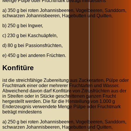
Menge Pülpe oder Fruchtmark beträgt mindestens
a) 350 g bei roten Johannisbeeren, Vogelbeeren, Sanddorn,
schwarzen Johannisbeeren, Hagebutten und Quitten,
b) 250 g bei Ingwer,
c) 230 g bei Kaschuäpfeln,
d) 80 g bei Passionsfrüchten,
e) 450 g bei anderen Früchten.
Konfitüre
ist die streichfähige Zubereitung aus Zuckerarten, Pülpe oder
Fruchtmark einer oder mehrerer Fruchtarten und Wasser.
Abweichend davon darf Konfitüre von Zitrusfrüchten aus der
in Streifen oder in Stücke geschnittenen ganzen Frucht
hergestellt werden. Die für die Herstellung von 1.000 g
Enderzeugnis verwendete Menge Pülpe oder Fruchtmark
beträgt mindestens
a) 250 g bei roten Johannisbeeren, Vogelbeeren, Sanddorn,
schwarzen Johannisbeeren, Hagebutten und Quitten,