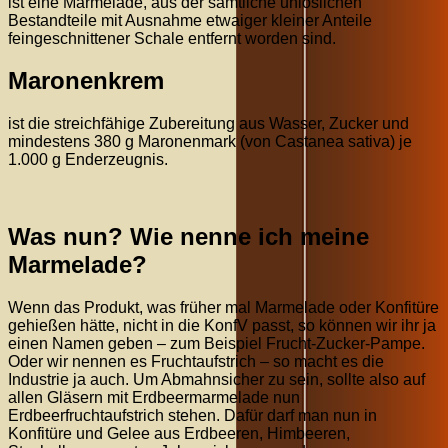
ist eine Marmelade, aus der sämtliche unlöslichen
Bestandteile mit Ausnahme etwaiger kleiner Anteile
feingeschnittener Schale entfernt worden sind.
Maronenkrem
ist die streichfähige Zubereitung aus Wasser, Zucker und
mindestens 380 g Maronenmark (von Castanea sativa) je
1.000 g Enderzeugnis.
Was nun? Wie nenne ich meine
Marmelade?
Wenn das Produkt, was früher mal Marmelade oder Konfitüre
gehießen hätte, nicht in die KonfV passt, so können wir ihr ja
einen Namen geben – zum Beispiel Frucht-Zucker-Pampe.
Oder wir nennen es Fruchtaufstrich – so macht es die
Industrie ja auch. Um Abmahnsicher zu sein, sollte also auf
allen Gläsern mit Erdbeermarmelade nun
Erdbeerfruchtaufstrich stehen. Dafür darf man nun in
Konfitüre und Gelee aus Erdbeeren, Himbeeren,