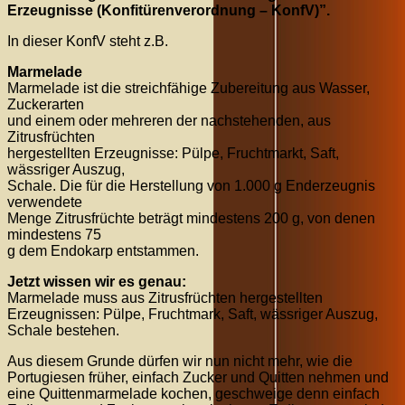
Erzeugnisse (Konfitürenverordnung – KonfV)”.
In dieser KonfV steht z.B.
Marmelade
Marmelade ist die streichfähige Zubereitung aus Wasser,
Zuckerarten
und einem oder mehreren der nachstehenden, aus
Zitrusfrüchten
hergestellten Erzeugnisse: Pülpe, Fruchtmarkt, Saft,
wässriger Auszug,
Schale. Die für die Herstellung von 1.000 g Enderzeugnis
verwendete
Menge Zitrusfrüchte beträgt mindestens 200 g, von denen
mindestens 75
g dem Endokarp entstammen.
Jetzt wissen wir es genau:
Marmelade muss aus Zitrusfrüchten hergestellten
Erzeugnissen: Pülpe, Fruchtmark, Saft, wässriger Auszug,
Schale bestehen.
Aus diesem Grunde dürfen wir nun nicht mehr, wie die
Portugiesen früher, einfach Zucker und Quitten nehmen und
eine Quittenmarmelade kochen, geschweige denn einfach