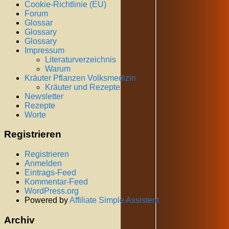
Cookie-Richtlinie (EU)
Forum
Glossar
Glossary
Glossary
Impressum
Literaturverzeichnis
Warum
Kräuter Pflanzen Volksmedizin
Kräuter und Rezepte
Newsletter
Rezepte
Worte
Registrieren
Registrieren
Anmelden
Eintrags-Feed
Kommentar-Feed
WordPress.org
Powered by
Affiliate Simple Assistent
Archiv