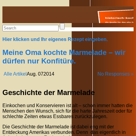
Alte Rezepte online
Hier klicken und Ihr eigenes Rezept eingeben.
Meine Oma kochte Marmelade – wir
dürfen nur Konfitüre.
Alle Artikel
Aug.
07
2014
No Responses »
Geschichte der Marmelade
Einkochen und Konservieren ist alt – schon immer hatten die
Menschen den Wunsch, sich für die harte Jahreszeit oder für
schlechte Zeiten etwas Essbares zurückzulegen.
Die Geschichte der Marmelade ist dabei eng mit der
Entdeckung Amerikas verbunden. Denn das eigentlich in