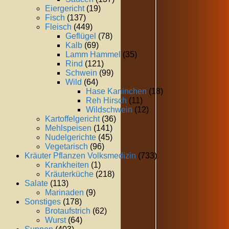
Eiergericht
(19)
Fisch
(137)
Fleisch
(449)
Geflügel
(78)
Kalb
(69)
Lamm Hammel
(35)
Rind
(121)
Schwein
(99)
Wild
(64)
Hase Kaninchen
(18)
Reh Hirsch
(11)
Wildschwein
(12)
Kartoffelgericht
(36)
Mehlspeisen
(141)
Nudelgerichte
(45)
Vegetarisch
(96)
Kräuter Pflanzen Volksmedizin
(733)
Krankheiten
(1)
Kräuterküche
(218)
Salate
(113)
Marinaden
(9)
Sonstiges
(178)
Brotaufstrich
(62)
Wurst
(64)