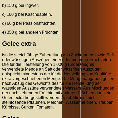
b) 150 g bei Ingwer,
c) 160 g bei Kaschuäpfeln,
d) 60 g bei Passionsfrüchten,
e) 350 g bei anderen Früchten.
Gelee extra
ist die streichfähige Zubereitung aus Zuckerarten sowie Saft
oder wässrigen Auszügen einer oder mehrerer Fruchtarten.
Die für die Herstellung von 1.000 g Enderzeugnis
verwendete Menge an Saft oder wässrigen Auszügen
entspricht mindestens der für die Herstellung von Konfitüre
extra vorgeschriebenen Menge. Die Mengenangaben gelten
nach Abzug des Gewichts des für die Herstellung der
wässrigen Auszüge verwendeten Wassers. Aus Mischungen
der nachstehenden Früchte mit anderen Früchten darf kein
Gelee extra hergestellt werden: Äpfel, Birnen, nicht
steinlösende Pflaumen, Melonen, Wassermelonen, Trauben,
Kürbisse, Gurken, Tomaten.