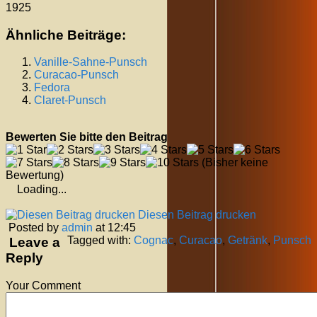
1925
Ähnliche Beiträge:
Vanille-Sahne-Punsch
Curacao-Punsch
Fedora
Claret-Punsch
Bewerten Sie bitte den Beitrag
(Bisher keine
Bewertung)
Loading...
Diesen Beitrag drucken
Posted by
admin
at 12:45
Tagged with:
Cognac
,
Curacao
,
Getränk
,
Punsch
Leave a
Reply
Your Comment