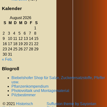
Kalender
August 2026
S
M
D
M
D
F
S
1
2
3
4
5
6
7
8
9
10
11
12
13
14
15
16
17
18
19
20
21
22
23
24
25
26
27
28
29
30
31
« Feb.
Blogroll
Biebelshofer Shop für Salze, Zuckerersatzstoffe, Pfeffer
usw.
Pflanzenkompendium
Photovoltaik und Montagematerial
Pilzbestimmer
© 2021
Historisch
Suffusion theme by Sayontan