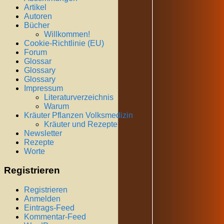
Artikel
Autoren
Bücher
Willkommen!
Cookie-Richtlinie (EU)
Forum
Glossar
Glossary
Glossary
Impressum
Literaturverzeichnis
Warum
Kräuter Pflanzen Volksmedizin
Kräuter und Rezepte
Newsletter
Rezepte
Worte
Registrieren
Registrieren
Anmelden
Eintrags-Feed
Kommentar-Feed