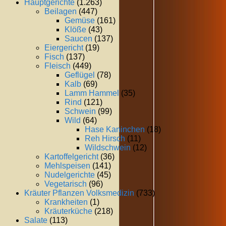
Hauptgerichte
(1.263)
Beilagen
(447)
Gemüse
(161)
Klöße
(43)
Saucen
(137)
Eiergericht
(19)
Fisch
(137)
Fleisch
(449)
Geflügel
(78)
Kalb
(69)
Lamm Hammel
(35)
Rind
(121)
Schwein
(99)
Wild
(64)
Hase Kaninchen
(18)
Reh Hirsch
(11)
Wildschwein
(12)
Kartoffelgericht
(36)
Mehlspeisen
(141)
Nudelgerichte
(45)
Vegetarisch
(96)
Kräuter Pflanzen Volksmedizin
(733)
Krankheiten
(1)
Kräuterküche
(218)
Salate
(113)