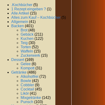
.Kochbücher
(5)
1 Rezept eingeben ?
(1)
Alle Artikel
(15)
Alles zum Kauf – Kochbücher
(5)
Allgemein
(41)
Backen
(401)
Brot
(48)
Gebäck
(211)
Kuchen
(122)
Teig
(30)
Torten
(52)
Waffeln
(15)
Zuckerwerk
(15)
Dessert
(169)
Gelee
(6)
Kompott
(31)
Getränke
(486)
Alkoholfrei
(72)
Bowle
(42)
Cobbler
(9)
Cocktail
(45)
Likör
(41)
Mixgetränke
(142)
Punsch
(103)