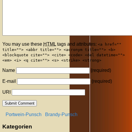
You may use these
HTML
tags and attributes:
<a href=""
title=""> <abbr title=""> <acronym title=""> <b>
<blockquote cite=""> <cite> <code> <del datetime="">
<em> <i> <q cite=""> <s> <strike> <strong>
Name
(required)
E-mail
(required)
URI
Portwein-Punsch
Brandy-Punsch
Kategorien