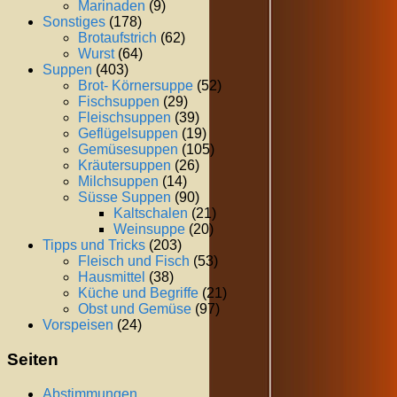
Marinaden
(9)
Sonstiges
(178)
Brotaufstrich
(62)
Wurst
(64)
Suppen
(403)
Brot- Körnersuppe
(52)
Fischsuppen
(29)
Fleischsuppen
(39)
Geflügelsuppen
(19)
Gemüsesuppen
(105)
Kräutersuppen
(26)
Milchsuppen
(14)
Süsse Suppen
(90)
Kaltschalen
(21)
Weinsuppe
(20)
Tipps und Tricks
(203)
Fleisch und Fisch
(53)
Hausmittel
(38)
Küche und Begriffe
(21)
Obst und Gemüse
(97)
Vorspeisen
(24)
Seiten
Abstimmungen