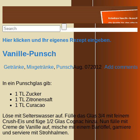
Alte Rezepte online
Hier klicken und Ihr eigenes Rezept eingeben.
Vanille-Punsch
Getränke
,
Mixgetränke
,
Punsch
Aug.
07
2012
Add comments
In ein Punschglas gib:
1 TL Zucker
1 TL Zitronensaft
1 TL Curacao
Löse mit Selterswasser auf. Fülle das Glas 3/4 mit feinem
Crush-Eis und füge 1/2 Glas Cognac hinzu. Nun fülle mit
Creme de Vanille auf, mische mit einem Barlöffel, garniere
und serviere mit Strohhalmen.