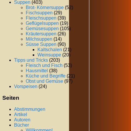
Suppen
(403)
Brot- Körnersuppe
(52)
Fischsuppen
(29)
Fleischsuppen
(39)
Geflügelsuppen
(19)
Gemüsesuppen
(105)
Kräutersuppen
(26)
Milchsuppen
(14)
Süsse Suppen
(90)
Kaltschalen
(21)
Weinsuppe
(20)
Tipps und Tricks
(203)
Fleisch und Fisch
(53)
Hausmittel
(38)
Küche und Begriffe
(21)
Obst und Gemüse
(97)
Vorspeisen
(24)
Seiten
Abstimmungen
Artikel
Autoren
Bücher
Willkommen!