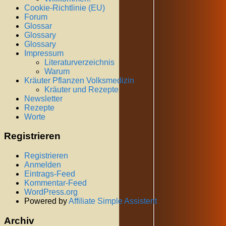
Cookie-Richtlinie (EU)
Forum
Glossar
Glossary
Glossary
Impressum
Literaturverzeichnis
Warum
Kräuter Pflanzen Volksmedizin
Kräuter und Rezepte
Newsletter
Rezepte
Worte
Registrieren
Registrieren
Anmelden
Eintrags-Feed
Kommentar-Feed
WordPress.org
Powered by
Affiliate Simple Assistent
Archiv