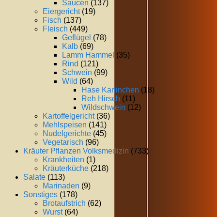
Saucen
(137)
Eiergericht
(19)
Fisch
(137)
Fleisch
(449)
Geflügel
(78)
Kalb
(69)
Lamm Hammel
(35)
Rind
(121)
Schwein
(99)
Wild
(64)
Hase Kaninchen
(18)
Reh Hirsch
(11)
Wildschwein
(12)
Kartoffelgericht
(36)
Mehlspeisen
(141)
Nudelgerichte
(45)
Vegetarisch
(96)
Kräuter Pflanzen Volksmedizin
(733)
Krankheiten
(1)
Kräuterküche
(218)
Salate
(113)
Marinaden
(9)
Sonstiges
(178)
Brotaufstrich
(62)
Wurst
(64)