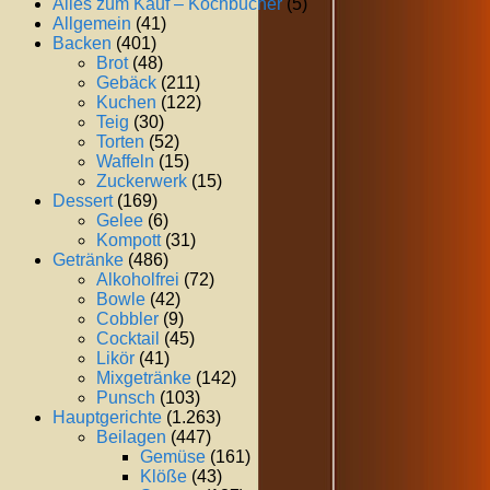
Alles zum Kauf – Kochbücher
(5)
Allgemein
(41)
Backen
(401)
Brot
(48)
Gebäck
(211)
Kuchen
(122)
Teig
(30)
Torten
(52)
Waffeln
(15)
Zuckerwerk
(15)
Dessert
(169)
Gelee
(6)
Kompott
(31)
Getränke
(486)
Alkoholfrei
(72)
Bowle
(42)
Cobbler
(9)
Cocktail
(45)
Likör
(41)
Mixgetränke
(142)
Punsch
(103)
Hauptgerichte
(1.263)
Beilagen
(447)
Gemüse
(161)
Klöße
(43)