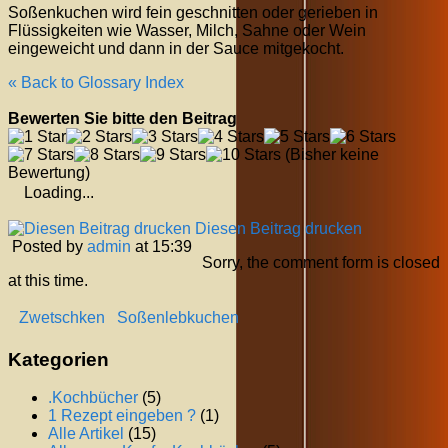
Soßenkuchen wird fein geschnitten oder gerieben in
Flüssigkeiten wie Wasser, Milch, Sahne oder Wein
eingeweicht und dann in der Sauce mitgekocht.
« Back to Glossary Index
Bewerten Sie bitte den Beitrag
(Bisher keine
Bewertung)
Loading...
Diesen Beitrag drucken
Posted by
admin
at 15:39
Sorry, the comment form is closed
at this time.
Zwetschken
Soßenlebkuchen
Kategorien
.Kochbücher
(5)
1 Rezept eingeben ?
(1)
Alle Artikel
(15)