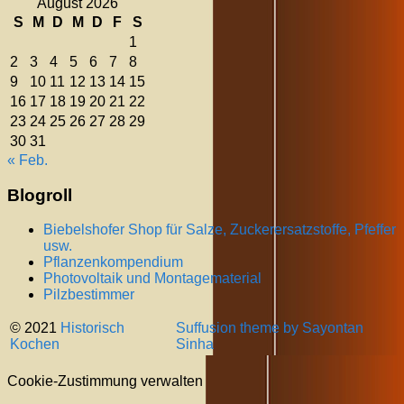
August 2026
S
M
D
M
D
F
S
1
2
3
4
5
6
7
8
9
10
11
12
13
14
15
16
17
18
19
20
21
22
23
24
25
26
27
28
29
30
31
« Feb.
Blogroll
Biebelshofer Shop für Salze, Zuckerersatzstoffe, Pfeffer
usw.
Pflanzenkompendium
Photovoltaik und Montagematerial
Pilzbestimmer
© 2021
Historisch
Suffusion theme by Sayontan
Kochen
Sinha
Cookie-Zustimmung verwalten