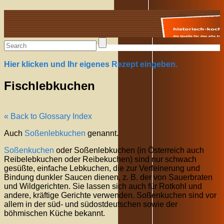
Alte Rezepte online
Hier klicken und Ihr eigenes Rezept eingeben.
Fischlebkuchen
« Back to Glossary Index
Auch
Soßenlebkuchen
genannt.
Soßenkuchen
oder Soßenlebkuchen (in Österreich auch
Reibelebkuchen oder Reibekuchen) sind nur schwach
gesüßte, einfache Lebkuchen, die zur Verfeinerung und
Bindung dunkler Saucen dienen, z. B. der von Sauerbraten
und Wildgerichten. Sie lassen sich auch für Rotkohl und
andere, kräftige Gerichte verwenden. Soßenkuchen sind vor
allem in der süd- und südostdeutschen sowie der
böhmischen Küche bekannt.