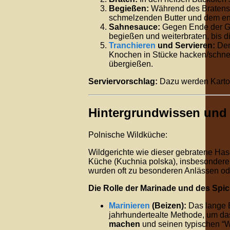
Begießen:
Während des Bratens 
schmelzenden Butter und dem en
Sahnesauce:
Gegen Ende der Ga
begießen und weiterbraten, bis di
Tranchieren
und Servieren:
Den
Knochen in Stücke hacken/schneid
übergießen.
Serviervorschlag:
Dazu werden Kartof
Hintergrundwissen und 
Polnische Wildküche:
Wildgerichte wie dieser gebratene Hase 
Küche (Kuchnia polska), insbesondere 
wurden oft zu besonderen Anlässen ode
Die Rolle der Marinade und des Spi
Marinieren
(Beizen):
Das lange E
jahrhundertealte Methode, um das
machen
und seinen typischen “W