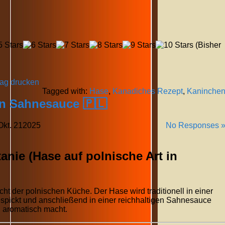
(Bisher
rag drucken
Tagged with:
Hase
,
Kanadiches Rezept
,
Kaninche
in Sahnesauce 🇵🇱
Okt.
21
2025
No Responses 
anie (Hase auf polnische Art in
icht der polnischen Küche. Der Hase wird traditionell in einer
spickt und anschließend in einer reichhaltigen Sahnesauce
 aromatisch macht.