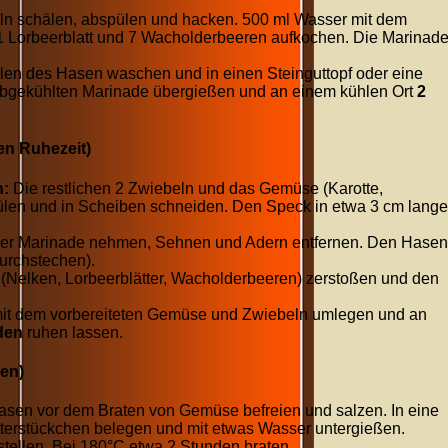
n schälen, abspülen und hacken. 500 ml Wasser mit dem
1 Lorbeerblatt und 7 Wacholderbeeren aufkochen. Die Marinad
en des Hasen waschen und in einen Steinguttopf oder eine
abgekühlten Marinade übergießen und an einem kühlen Ort
2
en Ruhezeit)
n:
Die restlichen 2 Zwiebeln und das Gemüse (Karotte,
pülen und in Scheiben schneiden. Den Speck in etwa 3 cm lange
r Marinade nehmen, Sehnen und Adern entfernen. Den Hasen
urchstechen).
(Nelken, Lorbeerblätter, Wacholderbeeren) zerstoßen und den
t dem vorbereiteten Gemüse und Zwiebeln umlegen und an
den
ruhen lassen.
den)
sen vor dem Braten von Gemüse befreien und salzen. In eine
utterstückchen belegen und mit etwas Wasser untergießen.
stellen. Bei 180°C etwa
2
Stunden braten.