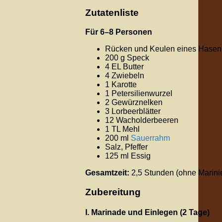
Zutatenliste
Für 6–8 Personen
Rücken und Keulen eines Hasen
200 g Speck
4 EL Butter
4 Zwiebeln
1 Karotte
1 Petersilienwurzel
2 Gewürznelken
3 Lorbeerblätter
12 Wacholderbeeren
1 TL Mehl
200 ml
Sauerrahm
Salz, Pfeffer
125 ml Essig
Gesamtzeit:
2,5 Stunden (ohne Marinie
Zubereitung
I. Marinade und Einlegen (2 Tage)