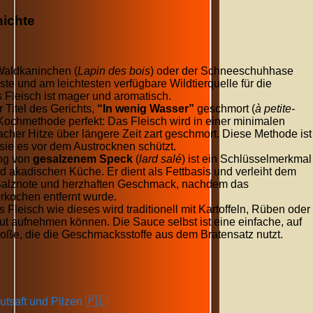
ichte
aldkaninchen (
Lapin des bois
) oder der Schneeschuhhase
gste und am leichtesten verfügbare Wildtierquelle für die
Fleisch ist mager und aromatisch.
 Titel des Gerichts,
“In wenig Wasser”
geschmort (
à petite-
le Kochmethode perfekt: Das Fleisch wird in einer minimalen
cher Hitze über längere Zeit zart geschmort. Diese Methode ist
 sie es vor dem Austrocknen schützt.
ng von
gesalzenem Speck
(
lard salé
) ist ein Schlüsselmerkmal
nd akadischen Küche. Er dient als Fettbasis und verleiht dem
Salznote und herzhaften Geschmack, nachdem das
rkochen entfernt wurde.
Fleisch wie dieses wird traditionell mit Kartoffeln, Rüben oder
gut aufnehmen können. Die Sauce selbst ist eine einfache, auf
oße, die die Geschmacksstoffe aus dem Bratensatz nutzt.
tsaft und Pilzen 🇵🇱