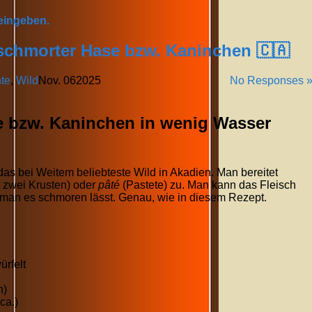
 eingeben.
eschmorter Hase bzw. Kaninchen 🇨🇦
te
,
Wild
Nov.
06
2025
No Responses 
se bzw. Kaninchen in wenig Wasser
as bei Weitem beliebteste Wild in Akadien. Man bereitet
t zwei Krusten) oder
pâté
(Pastete) zu. Man kann das Fleisch
 man es schmoren lässt. Genau, wie in diesem Rezept.
rfelt
n)
ca.)