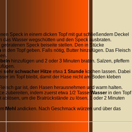
nen Speck in einem dicken Topf mit gut schließendem Deckel
en das Wasser wegschütten und den Speck ausbraten.
gebratenen Speck beiseite stellen. Den in Stücke
n
in den Topf geben. Falls nötig, Butter hinzufügen. Das Fleisch
sen.
beln
hinzufügen und 2 oder 3 Minuten braten. Salzen, pfeffern
ufügen.
ei
sehr schwacher Hitze
etwa
1 Stunde
kochen lassen. Dabei
ser im Topf bleibt, damit der Hase nicht am Boden kleben
eisch gar ist, den Hasen herausnehmen und warm halten.
e zubereiten, indem zuerst etwa
1/2
Tasse
Wasser
in den Topf
 ablösen, um die Bratrückstände zu lösen. 1 oder 2 Minuten
tem
Mehl
andicken. Nach Geschmack würzen und über das