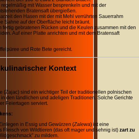
regelmäßig mit Wasser besprenkeln und mit der
tstehenden Bratensaft übergießen.
rzeit den Hasen mit der mit Mehl verrührten Sauerrahm
e Sahne auf der Oberfläche leicht bräunt.
 fertig gebratenen Rücken und die Keulen zusammen mit den
en. Auf einer Platte anrichten und mit dem Bratensaft
felpüree und Rote Bete gereicht.
kulinarischer Kontext
(Zajac) sind ein wichtiger Teil der traditionellen polnischen
in den ländlichen und adeligen Traditionen. Solche Gerichte
r Feiertagen serviert.
ckens:
inlegen in Essig und Gewürzen (
Zalewa
) ist eine
 Fleisch von Wildtieren (das oft mager und sehnig ist)
zart zu
ildgeschmack” zu mildern.