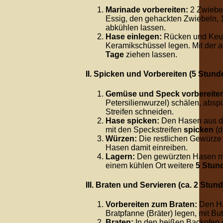
Marinade vorbereiten:
2 Zwiebel
Essig, den gehackten Zwiebeln, 
abkühlen lassen.
Hase einlegen:
Rücken und Keul
Keramikschüssel legen. Mit der 
Tage
ziehen lassen.
II. Spicken und Vorbereiten (5 Stund
Gemüse und Speck vorbereite
Petersilienwurzel) schälen, abs
Streifen schneiden.
Hase spicken:
Den Hasen aus de
mit den Speckstreifen
spicken
(d
Würzen:
Die restlichen Gewürze 
Hasen damit einreiben.
Lagern:
Den gewürzten Hasen mi
einem kühlen Ort weitere
5 Stun
III. Braten und Servieren (ca. 2 Stun
Vorbereiten zum Braten:
Den Ha
Bratpfanne (Bräter) legen, mit B
Braten:
In den heißen Backofen 