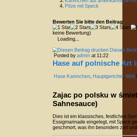
Kaninchen auf amerikanische Art
Pilze mit Speck
Bewerten Sie bitte den Beitrag
keine Bewertung)
Loading...
Diesen Beit
Posted by
admin
at 11:22
Hase auf polnische Art 
Hase Kaninchen
,
Hauptgerichte
,
Wild
Zajac po polsku w śmiet
Sahnesauce)
Dies ist ein klassisches, festliches Ger
Essigmarinade eingelegt, mit Speck ge
geschmort, was ihn besonders zart und