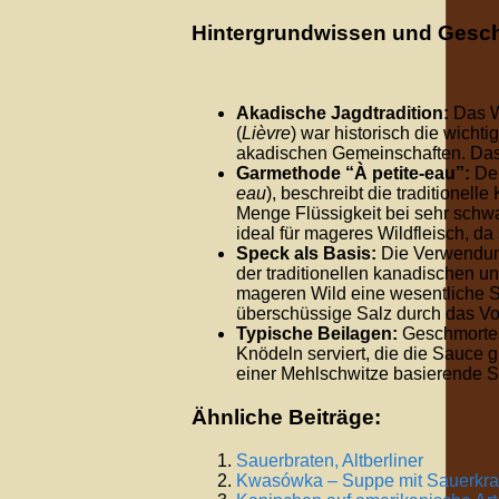
Hintergrundwissen und Gesch
Akadische Jagdtradition:
Das W
(
Lièvre
) war historisch die wichti
akadischen Gemeinschaften. Das 
Garmethode “À petite-eau”:
Der
eau
), beschreibt die traditionel
Menge Flüssigkeit bei sehr schwa
ideal für mageres Wildfleisch, da
Speck als Basis:
Die Verwendu
der traditionellen kanadischen u
mageren Wild eine wesentliche 
überschüssige Salz durch das Vo
Typische Beilagen:
Geschmortes 
Knödeln serviert, die die Sauce 
einer Mehlschwitze basierende S
Ähnliche Beiträge:
Sauerbraten, Altberliner
Kwasówka – Suppe mit Sauerkrau