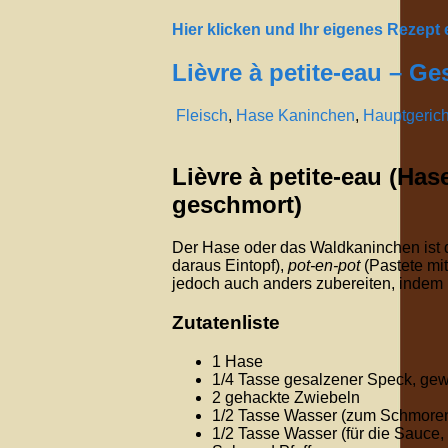
Hier klicken und Ihr eigenes Rezept
Lièvre à petite-eau – G
Fleisch
,
Hase Kaninchen
,
Hauptgerich
Lièvre à petite-eau (Ha
geschmort)
Der Hase oder das Waldkaninchen ist d
daraus Eintopf),
pot-en-pot
(Pastete mi
jedoch auch anders zubereiten, indem
Zutatenliste
1 Hase
1/4
Tasse gesalzener Speck, gewü
2 gehackte Zwiebeln
1/2
Tasse Wasser (zum Schmore
1/2
Tasse Wasser (für die Sauce, 