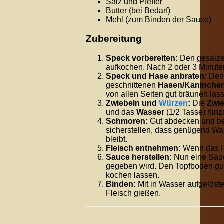
Salz und Pfeffer
Butter (bei Bedarf)
Mehl (zum Binden der Sauce)
Zubereitung
Speck vorbereiten:
Den gesalze
aufkochen. Nach 2 oder 3 Minut
Speck und Hase anbraten:
Den 
geschnittenen
Hasen/Kaninche
von allen Seiten gut bräunen las
Zwiebeln und
Würzen
:
Die
Zwie
und das
Wasser
(
1/2
Tasse) hinz
Schmoren:
Gut abdecken und b
sicherstellen, dass genügend Was
bleibt.
Fleisch entnehmen:
Wenn das Fl
Sauce herstellen:
Nun eine Sauc
gegeben wird. Den Topfboden gut
kochen lassen.
Binden:
Mit in Wasser aufgelös
Fleisch gießen.