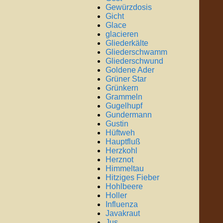
Gewürzdosis
Gicht
Glace
glacieren
Gliederkälte
Gliederschwamm
Gliederschwund
Goldene Ader
Grüner Star
Grünkern
Grammeln
Gugelhupf
Gundermann
Gustin
Hüftweh
Hauptfluß
Herzkohl
Herznot
Himmeltau
Hitziges Fieber
Hohlbeere
Holler
Influenza
Javakraut
Jus