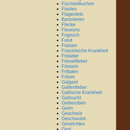
Fischlebkuchen
Fisolen
Flageolets
flammieren
Flecke
Fleurons
Fogosch
Fond
Fraisen
Französiche Krankheit
Fridatter
Frieselfieber
Frieseln
Frittaten
Friture
Galgant
Gallenfieber
Gallische Krankheit
Gallsucht
Gelberüben
Germ
Geschwür
Geschwulst
Geselchtes
Gest