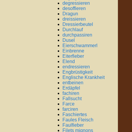
degressieren
desoffieren
Dragun
dreissieren
Dressierbeutel
Durchlauf
durchpassiren
Dusel
Eierschwammerl
Einbrenne
Eiterfieber
Elend
endressieren
Engbrüstigkeit
Englische Krankheit
entbeinen
Erdäpfel
fachiren
Fallsucht
Farce
farciren
Faschiertes
Faules Fleisch
Faulfieber
Filets mignons