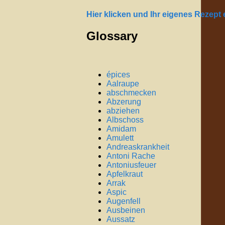
Hier klicken und Ihr eigenes Rezept
Glossary
épices
Aalraupe
abschmecken
Abzerung
abziehen
Albschoss
Amidam
Amulett
Andreaskrankheit
Antoni Rache
Antoniusfeuer
Apfelkraut
Arrak
Aspic
Augenfell
Ausbeinen
Aussatz