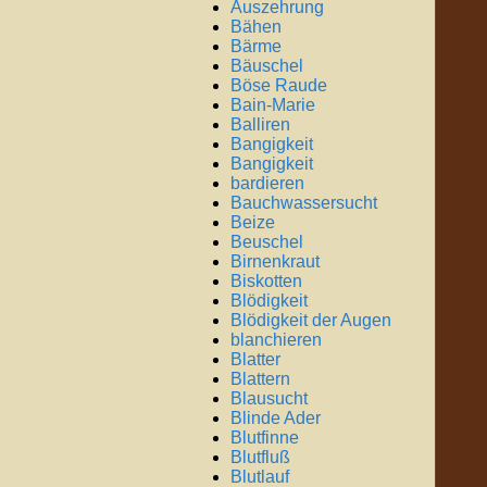
Auszehrung
Bähen
Bärme
Bäuschel
Böse Raude
Bain-Marie
Balliren
Bangigkeit
Bangigkeit
bardieren
Bauchwassersucht
Beize
Beuschel
Birnenkraut
Biskotten
Blödigkeit
Blödigkeit der Augen
blanchieren
Blatter
Blattern
Blausucht
Blinde Ader
Blutfinne
Blutfluß
Blutlauf