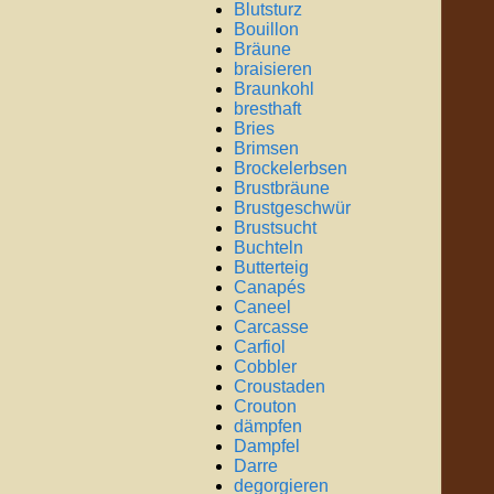
Blutsturz
Bouillon
Bräune
braisieren
Braunkohl
bresthaft
Bries
Brimsen
Brockelerbsen
Brustbräune
Brustgeschwür
Brustsucht
Buchteln
Butterteig
Canapés
Caneel
Carcasse
Carfiol
Cobbler
Croustaden
Crouton
dämpfen
Dampfel
Darre
degorgieren