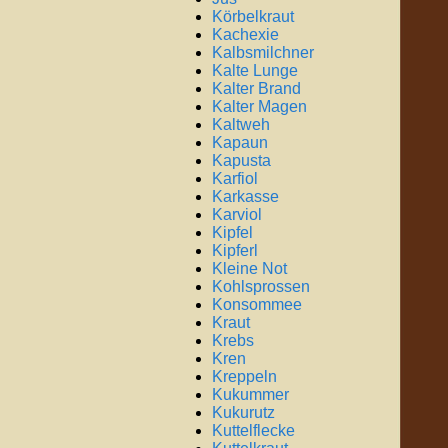
Körbelkraut
Kachexie
Kalbsmilchner
Kalte Lunge
Kalter Brand
Kalter Magen
Kaltweh
Kapaun
Kapusta
Karfiol
Karkasse
Karviol
Kipfel
Kipferl
Kleine Not
Kohlsprossen
Konsommee
Kraut
Krebs
Kren
Kreppeln
Kukummer
Kukurutz
Kuttelflecke