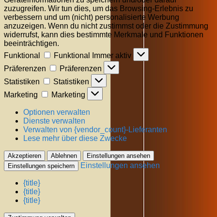
zuzugreifen. Wir tun dies, um das Browsing-Erlebnis zu
verbessern und um (nicht) personalisierte Werbung
anzuzeigen. Wenn du nicht zustimmst oder die Zustimmung
widerrufst, kann dies bestimmte Merkmale und Funktionen
beeinträchtigen.
Funktional
Funktional
Immer aktiv
Präferenzen
Präferenzen
Statistiken
Statistiken
Marketing
Marketing
Optionen verwalten
Dienste verwalten
Verwalten von {vendor_count}-Lieferanten
Lese mehr über diese Zwecke
Akzeptieren
Ablehnen
Einstellungen ansehen
Einstellungen ansehen
Einstellungen speichern
{title}
{title}
{title}