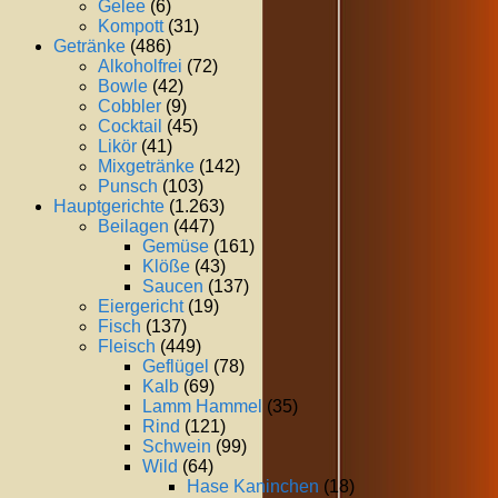
Gelee
(6)
Kompott
(31)
Getränke
(486)
Alkoholfrei
(72)
Bowle
(42)
Cobbler
(9)
Cocktail
(45)
Likör
(41)
Mixgetränke
(142)
Punsch
(103)
Hauptgerichte
(1.263)
Beilagen
(447)
Gemüse
(161)
Klöße
(43)
Saucen
(137)
Eiergericht
(19)
Fisch
(137)
Fleisch
(449)
Geflügel
(78)
Kalb
(69)
Lamm Hammel
(35)
Rind
(121)
Schwein
(99)
Wild
(64)
Hase Kaninchen
(18)