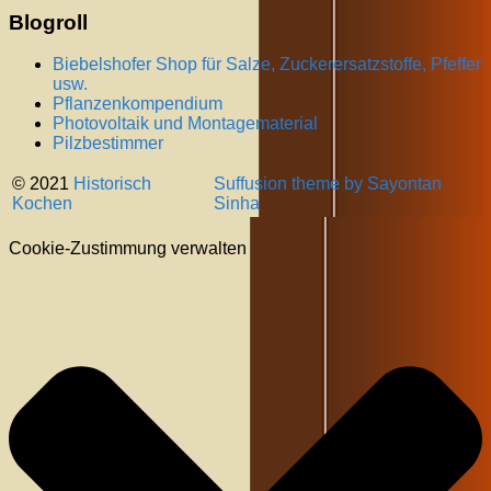
Blogroll
Biebelshofer Shop für Salze, Zuckerersatzstoffe, Pfeffer
usw.
Pflanzenkompendium
Photovoltaik und Montagematerial
Pilzbestimmer
© 2021
Historisch
Suffusion theme by Sayontan
Kochen
Sinha
Cookie-Zustimmung verwalten