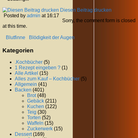
Diesen Beitrag drucken
Posted by
admin
at 16:17
Sorry, the comment form is closed
at this time.
Blutfinne
Blödigkeit der Augen
Kategorien
.Kochbücher
(5)
1 Rezept eingeben ?
(1)
Alle Artikel
(15)
Alles zum Kauf – Kochbücher
(5)
Allgemein
(41)
Backen
(401)
Brot
(48)
Gebäck
(211)
Kuchen
(122)
Teig
(30)
Torten
(52)
Waffeln
(15)
Zuckerwerk
(15)
Dessert
(169)