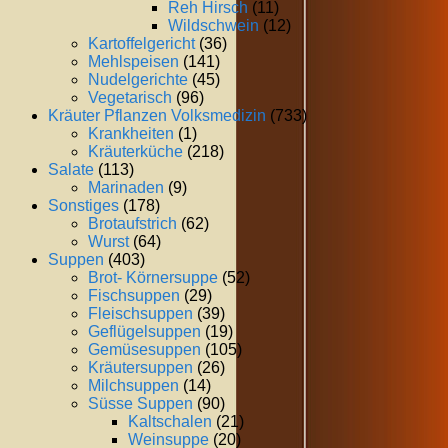
Reh Hirsch
(11)
Wildschwein
(12)
Kartoffelgericht
(36)
Mehlspeisen
(141)
Nudelgerichte
(45)
Vegetarisch
(96)
Kräuter Pflanzen Volksmedizin
(733)
Krankheiten
(1)
Kräuterküche
(218)
Salate
(113)
Marinaden
(9)
Sonstiges
(178)
Brotaufstrich
(62)
Wurst
(64)
Suppen
(403)
Brot- Körnersuppe
(52)
Fischsuppen
(29)
Fleischsuppen
(39)
Geflügelsuppen
(19)
Gemüsesuppen
(105)
Kräutersuppen
(26)
Milchsuppen
(14)
Süsse Suppen
(90)
Kaltschalen
(21)
Weinsuppe
(20)