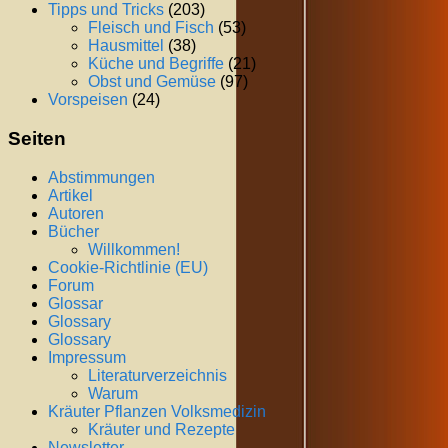
Tipps und Tricks
(203)
Fleisch und Fisch
(53)
Hausmittel
(38)
Küche und Begriffe
(21)
Obst und Gemüse
(97)
Vorspeisen
(24)
Seiten
Abstimmungen
Artikel
Autoren
Bücher
Willkommen!
Cookie-Richtlinie (EU)
Forum
Glossar
Glossary
Glossary
Impressum
Literaturverzeichnis
Warum
Kräuter Pflanzen Volksmedizin
Kräuter und Rezepte
Newsletter