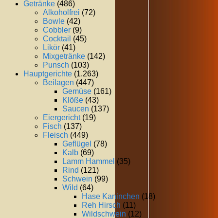
Getränke
(486)
Alkoholfrei
(72)
Bowle
(42)
Cobbler
(9)
Cocktail
(45)
Likör
(41)
Mixgetränke
(142)
Punsch
(103)
Hauptgerichte
(1.263)
Beilagen
(447)
Gemüse
(161)
Klöße
(43)
Saucen
(137)
Eiergericht
(19)
Fisch
(137)
Fleisch
(449)
Geflügel
(78)
Kalb
(69)
Lamm Hammel
(35)
Rind
(121)
Schwein
(99)
Wild
(64)
Hase Kaninchen
(18)
Reh Hirsch
(11)
Wildschwein
(12)