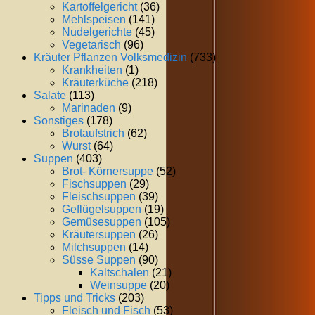
Kartoffelgericht
(36)
Mehlspeisen
(141)
Nudelgerichte
(45)
Vegetarisch
(96)
Kräuter Pflanzen Volksmedizin
(733)
Krankheiten
(1)
Kräuterküche
(218)
Salate
(113)
Marinaden
(9)
Sonstiges
(178)
Brotaufstrich
(62)
Wurst
(64)
Suppen
(403)
Brot- Körnersuppe
(52)
Fischsuppen
(29)
Fleischsuppen
(39)
Geflügelsuppen
(19)
Gemüsesuppen
(105)
Kräutersuppen
(26)
Milchsuppen
(14)
Süsse Suppen
(90)
Kaltschalen
(21)
Weinsuppe
(20)
Tipps und Tricks
(203)
Fleisch und Fisch
(53)