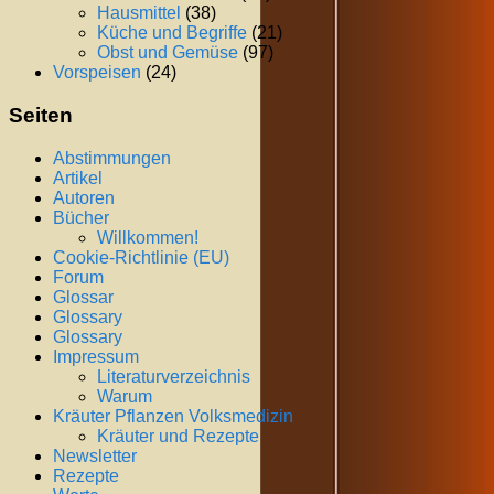
Hausmittel
(38)
Küche und Begriffe
(21)
Obst und Gemüse
(97)
Vorspeisen
(24)
Seiten
Abstimmungen
Artikel
Autoren
Bücher
Willkommen!
Cookie-Richtlinie (EU)
Forum
Glossar
Glossary
Glossary
Impressum
Literaturverzeichnis
Warum
Kräuter Pflanzen Volksmedizin
Kräuter und Rezepte
Newsletter
Rezepte