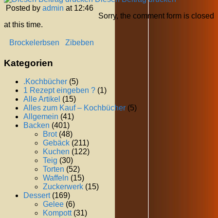
Posted by
admin
at 12:46
Sorry, the comment form is closed
at this time.
Brockelerbsen
Zibeben
Kategorien
.Kochbücher
(5)
1 Rezept eingeben ?
(1)
Alle Artikel
(15)
Alles zum Kauf – Kochbücher
(5)
Allgemein
(41)
Backen
(401)
Brot
(48)
Gebäck
(211)
Kuchen
(122)
Teig
(30)
Torten
(52)
Waffeln
(15)
Zuckerwerk
(15)
Dessert
(169)
Gelee
(6)
Kompott
(31)