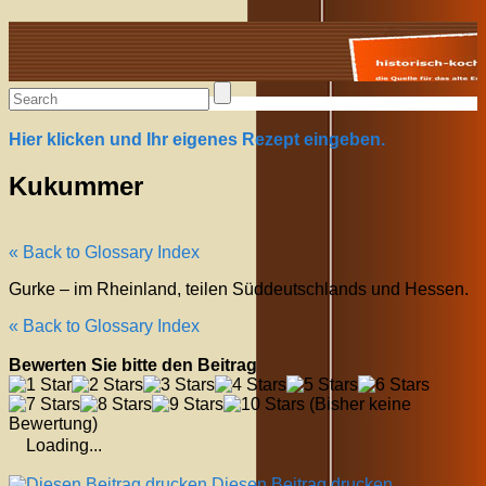
Alte Rezepte online
Hier klicken und Ihr eigenes Rezept eingeben.
Kukummer
« Back to Glossary Index
Gurke – im Rheinland, teilen Süddeutschlands und Hessen.
« Back to Glossary Index
Bewerten Sie bitte den Beitrag
(Bisher keine
Bewertung)
Loading...
Diesen Beitrag drucken