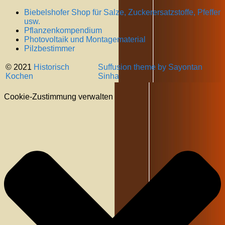
Biebelshofer Shop für Salze, Zuckerersatzstoffe, Pfeffer
usw.
Pflanzenkompendium
Photovoltaik und Montagematerial
Pilzbestimmer
© 2021
Historisch
Suffusion theme by Sayontan
Kochen
Sinha
Cookie-Zustimmung verwalten