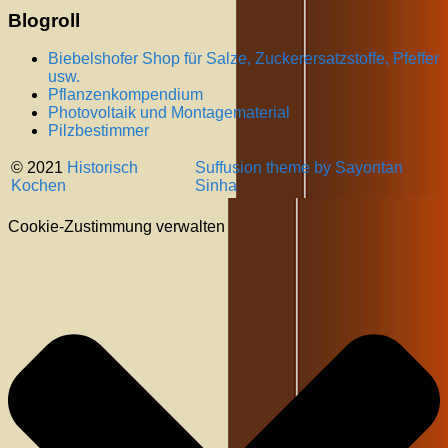
Blogroll
Biebelshofer Shop für Salze, Zuckerersatzstoffe, Pfeffer
usw.
Pflanzenkompendium
Photovoltaik und Montagematerial
Pilzbestimmer
© 2021
Historisch
Suffusion theme by Sayontan
Kochen
Sinha
Cookie-Zustimmung verwalten