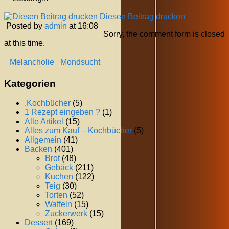
Diesen Beitrag drucken
Posted by
admin
at 16:08
Sorry, the comment form is closed
at this time.
Melancholie
Mondsucht
Kategorien
.Kochbücher
(5)
1 Rezept eingeben ?
(1)
Alle Artikel
(15)
Alles zum Kauf – Kochbücher
(5)
Allgemein
(41)
Backen
(401)
Brot
(48)
Gebäck
(211)
Kuchen
(122)
Teig
(30)
Torten
(52)
Waffeln
(15)
Zuckerwerk
(15)
Dessert
(169)