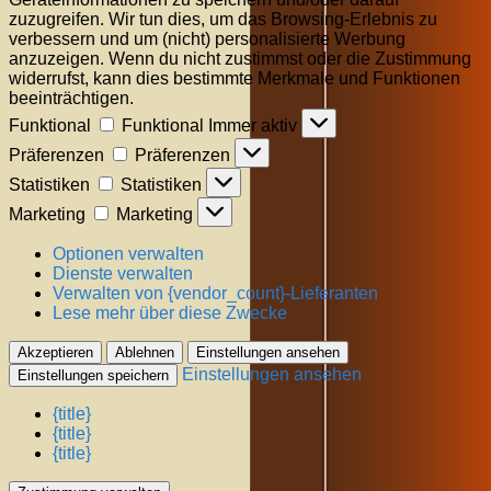
zuzugreifen. Wir tun dies, um das Browsing-Erlebnis zu
verbessern und um (nicht) personalisierte Werbung
anzuzeigen. Wenn du nicht zustimmst oder die Zustimmung
widerrufst, kann dies bestimmte Merkmale und Funktionen
beeinträchtigen.
Funktional
Funktional
Immer aktiv
Präferenzen
Präferenzen
Statistiken
Statistiken
Marketing
Marketing
Optionen verwalten
Dienste verwalten
Verwalten von {vendor_count}-Lieferanten
Lese mehr über diese Zwecke
Akzeptieren
Ablehnen
Einstellungen ansehen
Einstellungen ansehen
Einstellungen speichern
{title}
{title}
{title}