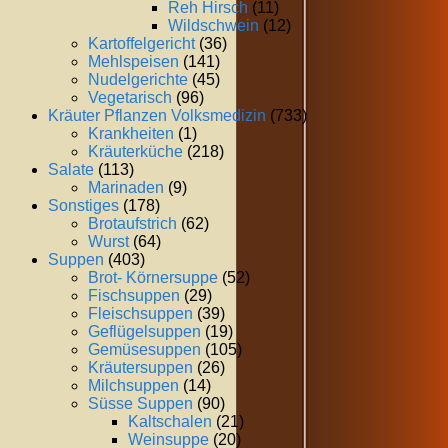
Reh Hirsch
(11)
Wildschwein
(12)
Kartoffelgericht
(36)
Mehlspeisen
(141)
Nudelgerichte
(45)
Vegetarisch
(96)
Kräuter Pflanzen Volksmedizin
(733)
Krankheiten
(1)
Kräuterküche
(218)
Salate
(113)
Marinaden
(9)
Sonstiges
(178)
Brotaufstrich
(62)
Wurst
(64)
Suppen
(403)
Brot- Körnersuppe
(52)
Fischsuppen
(29)
Fleischsuppen
(39)
Geflügelsuppen
(19)
Gemüsesuppen
(105)
Kräutersuppen
(26)
Milchsuppen
(14)
Süsse Suppen
(90)
Kaltschalen
(21)
Weinsuppe
(20)