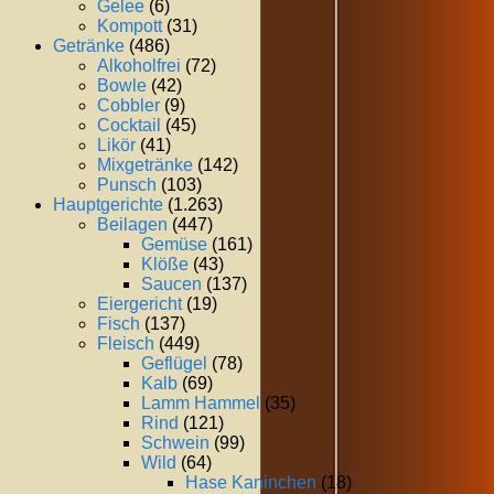
Gelee
(6)
Kompott
(31)
Getränke
(486)
Alkoholfrei
(72)
Bowle
(42)
Cobbler
(9)
Cocktail
(45)
Likör
(41)
Mixgetränke
(142)
Punsch
(103)
Hauptgerichte
(1.263)
Beilagen
(447)
Gemüse
(161)
Klöße
(43)
Saucen
(137)
Eiergericht
(19)
Fisch
(137)
Fleisch
(449)
Geflügel
(78)
Kalb
(69)
Lamm Hammel
(35)
Rind
(121)
Schwein
(99)
Wild
(64)
Hase Kaninchen
(18)