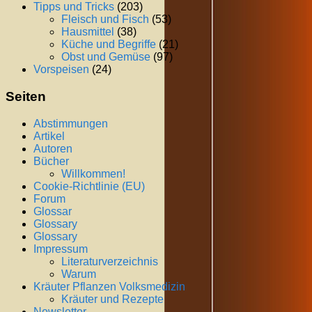
Tipps und Tricks
(203)
Fleisch und Fisch
(53)
Hausmittel
(38)
Küche und Begriffe
(21)
Obst und Gemüse
(97)
Vorspeisen
(24)
Seiten
Abstimmungen
Artikel
Autoren
Bücher
Willkommen!
Cookie-Richtlinie (EU)
Forum
Glossar
Glossary
Glossary
Impressum
Literaturverzeichnis
Warum
Kräuter Pflanzen Volksmedizin
Kräuter und Rezepte
Newsletter