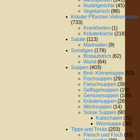
Nudelgerichte
(45)
Vegetarisch
(96)
Kräuter Pflanzen Volksmedizin
(733)
Krankheiten
(1)
Kräuterküche
(218)
Salate
(113)
Marinaden
(9)
Sonstiges
(178)
Brotaufstrich
(62)
Wurst
(64)
Suppen
(403)
Brot- Körnersuppe
(52)
Fischsuppen
(29)
Fleischsuppen
(39)
Geflügelsuppen
(19)
Gemüsesuppen
(105)
Kräutersuppen
(26)
Milchsuppen
(14)
Süsse Suppen
(90)
Kaltschalen
(21)
Weinsuppe
(20)
Tipps und Tricks
(203)
Fleisch und Fisch
(53)