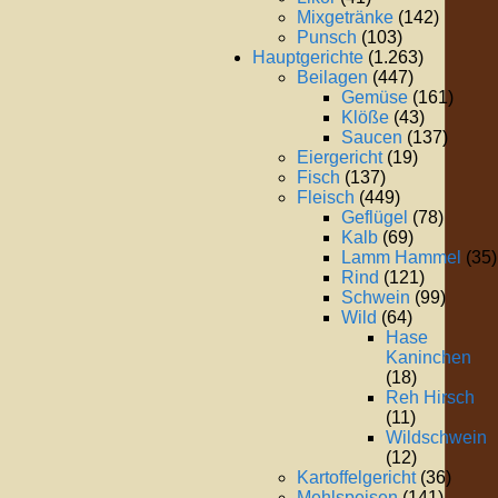
Mixgetränke
(142)
Punsch
(103)
Hauptgerichte
(1.263)
Beilagen
(447)
Gemüse
(161)
Klöße
(43)
Saucen
(137)
Eiergericht
(19)
Fisch
(137)
Fleisch
(449)
Geflügel
(78)
Kalb
(69)
Lamm Hammel
(35)
Rind
(121)
Schwein
(99)
Wild
(64)
Hase
Kaninchen
(18)
Reh Hirsch
(11)
Wildschwein
(12)
Kartoffelgericht
(36)
Mehlspeisen
(141)