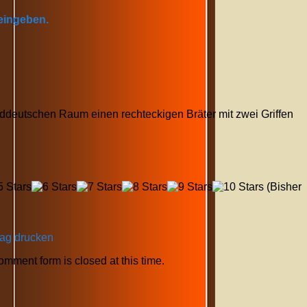
 eingeben.
ddeutschen Raum einen rechteckigen Bräter mit zwei Griffen
(Bisher
rag drucken
comment form is closed at this time.