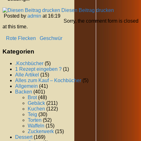
Diesen Beitrag drucken
Posted by
admin
at 16:19
Sorry, the comment form is closed
at this time.
Rote Flecken
Geschwür
Kategorien
.Kochbücher
(5)
1 Rezept eingeben ?
(1)
Alle Artikel
(15)
Alles zum Kauf – Kochbücher
(5)
Allgemein
(41)
Backen
(401)
Brot
(48)
Gebäck
(211)
Kuchen
(122)
Teig
(30)
Torten
(52)
Waffeln
(15)
Zuckerwerk
(15)
Dessert
(169)