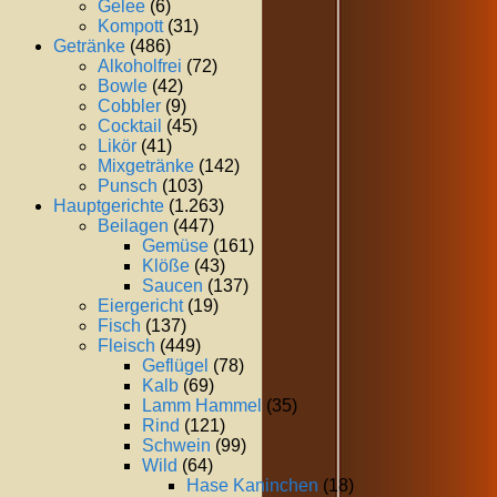
Gelee
(6)
Kompott
(31)
Getränke
(486)
Alkoholfrei
(72)
Bowle
(42)
Cobbler
(9)
Cocktail
(45)
Likör
(41)
Mixgetränke
(142)
Punsch
(103)
Hauptgerichte
(1.263)
Beilagen
(447)
Gemüse
(161)
Klöße
(43)
Saucen
(137)
Eiergericht
(19)
Fisch
(137)
Fleisch
(449)
Geflügel
(78)
Kalb
(69)
Lamm Hammel
(35)
Rind
(121)
Schwein
(99)
Wild
(64)
Hase Kaninchen
(18)