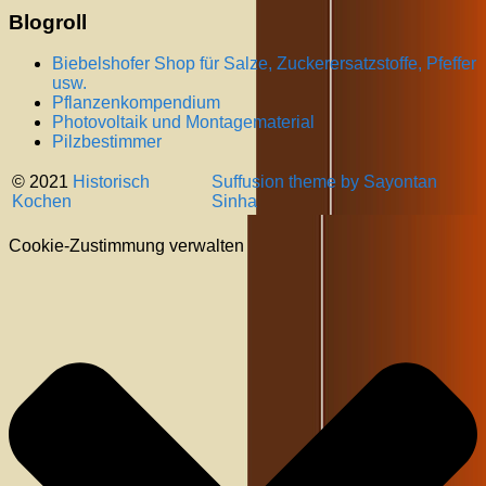
Blogroll
Biebelshofer Shop für Salze, Zuckerersatzstoffe, Pfeffer
usw.
Pflanzenkompendium
Photovoltaik und Montagematerial
Pilzbestimmer
© 2021
Historisch
Suffusion theme by Sayontan
Kochen
Sinha
Cookie-Zustimmung verwalten