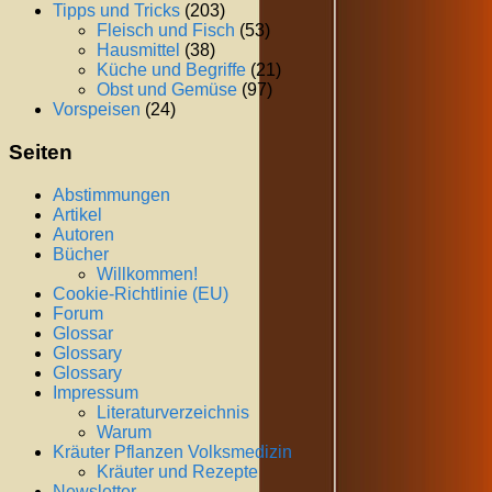
Tipps und Tricks
(203)
Fleisch und Fisch
(53)
Hausmittel
(38)
Küche und Begriffe
(21)
Obst und Gemüse
(97)
Vorspeisen
(24)
Seiten
Abstimmungen
Artikel
Autoren
Bücher
Willkommen!
Cookie-Richtlinie (EU)
Forum
Glossar
Glossary
Glossary
Impressum
Literaturverzeichnis
Warum
Kräuter Pflanzen Volksmedizin
Kräuter und Rezepte
Newsletter