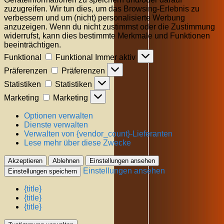
zuzugreifen. Wir tun dies, um das Browsing-Erlebnis zu
verbessern und um (nicht) personalisierte Werbung
anzuzeigen. Wenn du nicht zustimmst oder die Zustimmung
widerrufst, kann dies bestimmte Merkmale und Funktionen
beeinträchtigen.
Funktional
Funktional
Immer aktiv
Präferenzen
Präferenzen
Statistiken
Statistiken
Marketing
Marketing
Optionen verwalten
Dienste verwalten
Verwalten von {vendor_count}-Lieferanten
Lese mehr über diese Zwecke
Akzeptieren
Ablehnen
Einstellungen ansehen
Einstellungen ansehen
Einstellungen speichern
{title}
{title}
{title}