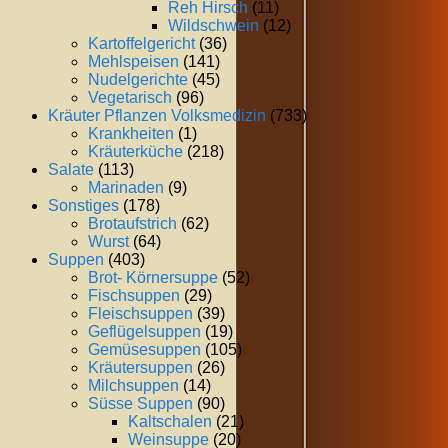
Reh Hirsch
(11)
Wildschwein
(12)
Kartoffelgericht
(36)
Mehlspeisen
(141)
Nudelgerichte
(45)
Vegetarisch
(96)
Kräuter Pflanzen Volksmedizin
(733)
Krankheiten
(1)
Kräuterküche
(218)
Salate
(113)
Marinaden
(9)
Sonstiges
(178)
Brotaufstrich
(62)
Wurst
(64)
Suppen
(403)
Brot- Körnersuppe
(52)
Fischsuppen
(29)
Fleischsuppen
(39)
Geflügelsuppen
(19)
Gemüsesuppen
(105)
Kräutersuppen
(26)
Milchsuppen
(14)
Süsse Suppen
(90)
Kaltschalen
(21)
Weinsuppe
(20)