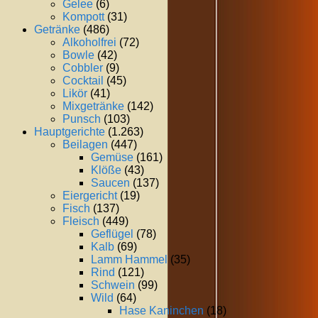
Gelee
(6)
Kompott
(31)
Getränke
(486)
Alkoholfrei
(72)
Bowle
(42)
Cobbler
(9)
Cocktail
(45)
Likör
(41)
Mixgetränke
(142)
Punsch
(103)
Hauptgerichte
(1.263)
Beilagen
(447)
Gemüse
(161)
Klöße
(43)
Saucen
(137)
Eiergericht
(19)
Fisch
(137)
Fleisch
(449)
Geflügel
(78)
Kalb
(69)
Lamm Hammel
(35)
Rind
(121)
Schwein
(99)
Wild
(64)
Hase Kaninchen
(18)