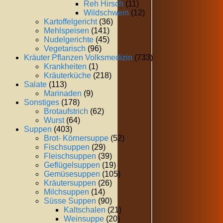
Reh Hirsch
(11)
Wildschwein
(12)
Kartoffelgericht
(36)
Mehlspeisen
(141)
Nudelgerichte
(45)
Vegetarisch
(96)
Kräuter Pflanzen Volksmedizin
(733)
Krankheiten
(1)
Kräuterküche
(218)
Salate
(113)
Marinaden
(9)
Sonstiges
(178)
Brotaufstrich
(62)
Wurst
(64)
Suppen
(403)
Brot- Körnersuppe
(52)
Fischsuppen
(29)
Fleischsuppen
(39)
Geflügelsuppen
(19)
Gemüsesuppen
(105)
Kräutersuppen
(26)
Milchsuppen
(14)
Süsse Suppen
(90)
Kaltschalen
(21)
Weinsuppe
(20)