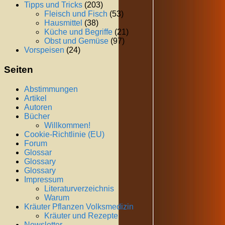
Tipps und Tricks
(203)
Fleisch und Fisch
(53)
Hausmittel
(38)
Küche und Begriffe
(21)
Obst und Gemüse
(97)
Vorspeisen
(24)
Seiten
Abstimmungen
Artikel
Autoren
Bücher
Willkommen!
Cookie-Richtlinie (EU)
Forum
Glossar
Glossary
Glossary
Impressum
Literaturverzeichnis
Warum
Kräuter Pflanzen Volksmedizin
Kräuter und Rezepte
Newsletter