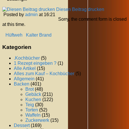
Diesen Beitrag drucken
Posted by
admin
at 16:21
Sorry, the comment form is closed
at this time.
Hüftweh
Kalter Brand
Kategorien
.Kochbücher
(5)
1 Rezept eingeben ?
(1)
Alle Artikel
(15)
Alles zum Kauf – Kochbücher
(5)
Allgemein
(41)
Backen
(401)
Brot
(48)
Gebäck
(211)
Kuchen
(122)
Teig
(30)
Torten
(52)
Waffeln
(15)
Zuckerwerk
(15)
Dessert
(169)