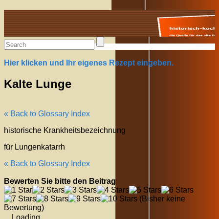
Alte Rezepte online
Hier klicken und Ihr eigenes Rezept eingeben.
Kalte Lunge
« Back to Glossary Index
historische Krankheitsbezeichnung
für Lungenkatarrh
« Back to Glossary Index
Bewerten Sie bitte den Beitrag
(Bisher keine
Bewertung)
Loading...