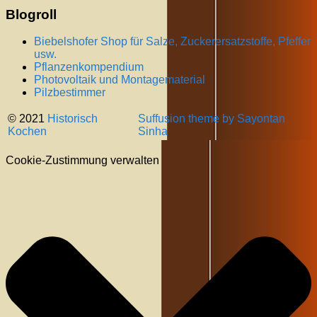
Blogroll
Biebelshofer Shop für Salze, Zuckerersatzstoffe, Pfeffer
usw.
Pflanzenkompendium
Photovoltaik und Montagematerial
Pilzbestimmer
© 2021
Historisch
Suffusion theme by Sayontan
Kochen
Sinha
Cookie-Zustimmung verwalten