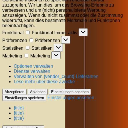
zuzugreifen. Wir tun dies, um das Browsing-Erlebnis zu
verbessern und um (nicht) personalisierte Werbung
anzuzeigen. Wenn du nicht zustimmst oder die Zustimmung
widerrufst, kann dies bestimmte Merkmale und Funktionen
beeinträchtigen.
Funktional
Funktional
Immer aktiv
Präferenzen
Präferenzen
Statistiken
Statistiken
Marketing
Marketing
Optionen verwalten
Dienste verwalten
Verwalten von {vendor_count}-Lieferanten
Lese mehr über diese Zwecke
Akzeptieren
Ablehnen
Einstellungen ansehen
Einstellungen ansehen
Einstellungen speichern
{title}
{title}
{title}