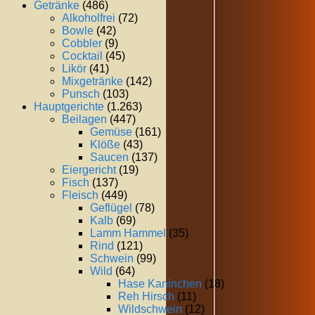
Getränke
(486)
Alkoholfrei
(72)
Bowle
(42)
Cobbler
(9)
Cocktail
(45)
Likör
(41)
Mixgetränke
(142)
Punsch
(103)
Hauptgerichte
(1.263)
Beilagen
(447)
Gemüse
(161)
Klöße
(43)
Saucen
(137)
Eiergericht
(19)
Fisch
(137)
Fleisch
(449)
Geflügel
(78)
Kalb
(69)
Lamm Hammel
(35)
Rind
(121)
Schwein
(99)
Wild
(64)
Hase Kaninchen
(18)
Reh Hirsch
(11)
Wildschwein
(12)