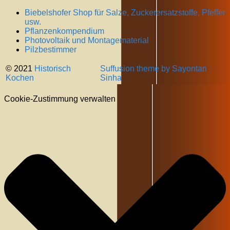
Biebelshofer Shop für Salze, Zuckerersatzstoffe, Pfeffer
usw.
Pflanzenkompendium
Photovoltaik und Montagematerial
Pilzbestimmer
© 2021
Historisch
Suffusion theme by Sayontan
Kochen
Sinha
Cookie-Zustimmung verwalten