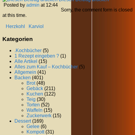
Posted by
admin
at 12:44
Sorry, the comment form is closed
at this time.
Herzkohl
Karviol
Kategorien
.Kochbücher
(5)
1 Rezept eingeben ?
(1)
Alle Artikel
(15)
Alles zum Kauf – Kochbücher
(5)
Allgemein
(41)
Backen
(401)
Brot
(48)
Gebäck
(211)
Kuchen
(122)
Teig
(30)
Torten
(52)
Waffeln
(15)
Zuckerwerk
(15)
Dessert
(169)
Gelee
(6)
Kompott
(31)