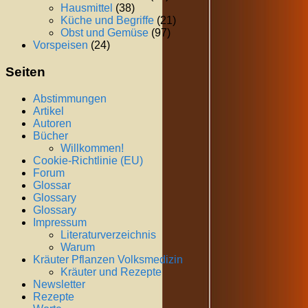
Hausmittel
(38)
Küche und Begriffe
(21)
Obst und Gemüse
(97)
Vorspeisen
(24)
Seiten
Abstimmungen
Artikel
Autoren
Bücher
Willkommen!
Cookie-Richtlinie (EU)
Forum
Glossar
Glossary
Glossary
Impressum
Literaturverzeichnis
Warum
Kräuter Pflanzen Volksmedizin
Kräuter und Rezepte
Newsletter
Rezepte