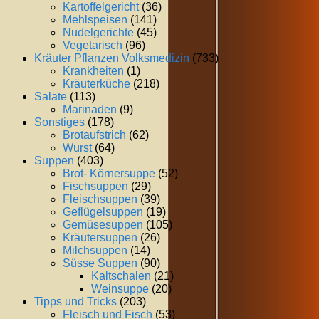
Kartoffelgericht
(36)
Mehlspeisen
(141)
Nudelgerichte
(45)
Vegetarisch
(96)
Kräuter Pflanzen Volksmedizin
(733)
Krankheiten
(1)
Kräuterküche
(218)
Salate
(113)
Marinaden
(9)
Sonstiges
(178)
Brotaufstrich
(62)
Wurst
(64)
Suppen
(403)
Brot- Körnersuppe
(52)
Fischsuppen
(29)
Fleischsuppen
(39)
Geflügelsuppen
(19)
Gemüsesuppen
(105)
Kräutersuppen
(26)
Milchsuppen
(14)
Süsse Suppen
(90)
Kaltschalen
(21)
Weinsuppe
(20)
Tipps und Tricks
(203)
Fleisch und Fisch
(53)