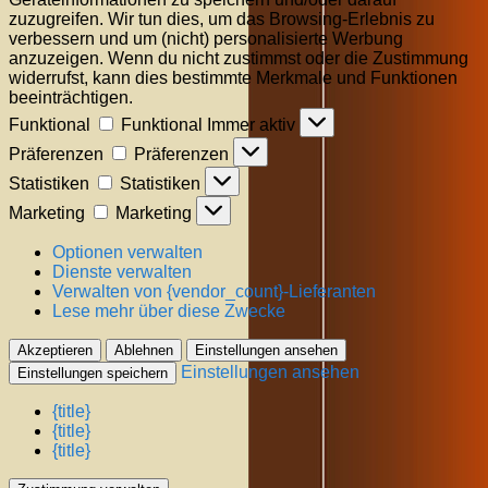
zuzugreifen. Wir tun dies, um das Browsing-Erlebnis zu
verbessern und um (nicht) personalisierte Werbung
anzuzeigen. Wenn du nicht zustimmst oder die Zustimmung
widerrufst, kann dies bestimmte Merkmale und Funktionen
beeinträchtigen.
Funktional
Funktional
Immer aktiv
Präferenzen
Präferenzen
Statistiken
Statistiken
Marketing
Marketing
Optionen verwalten
Dienste verwalten
Verwalten von {vendor_count}-Lieferanten
Lese mehr über diese Zwecke
Akzeptieren
Ablehnen
Einstellungen ansehen
Einstellungen ansehen
Einstellungen speichern
{title}
{title}
{title}