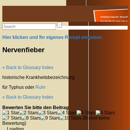
Alte Rezepte online
Hier klicken und Ihr eigenes Rezept eingeben.
Nervenfieber
« Back to Glossary Index
historische Krankheitsbezeichnung
für Typhus oder
Ruhr
« Back to Glossary Index
Bewerten Sie bitte den Beitrag
(Bisher keine
Bewertung)
Loading...