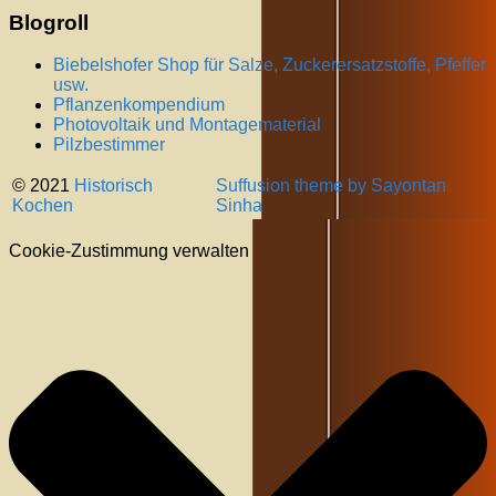
Blogroll
Biebelshofer Shop für Salze, Zuckerersatzstoffe, Pfeffer
usw.
Pflanzenkompendium
Photovoltaik und Montagematerial
Pilzbestimmer
© 2021
Historisch
Suffusion theme by Sayontan
Kochen
Sinha
Cookie-Zustimmung verwalten