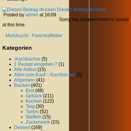
Diesen Beitrag drucken
Posted by
admin
at 16:09
Sorry, the comment form is closed
at this time.
Mondsucht
Parentialfieber
Kategorien
.Kochbücher
(5)
1 Rezept eingeben ?
(1)
Alle Artikel
(15)
Alles zum Kauf – Kochbücher
(5)
Allgemein
(41)
Backen
(401)
Brot
(48)
Gebäck
(211)
Kuchen
(122)
Teig
(30)
Torten
(52)
Waffeln
(15)
Zuckerwerk
(15)
Dessert
(169)