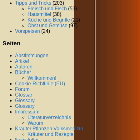
Tipps und Tricks
(203)
Fleisch und Fisch
(53)
Hausmittel
(38)
Küche und Begriffe
(21)
Obst und Gemüse
(97)
Vorspeisen
(24)
Seiten
Abstimmungen
Artikel
Autoren
Bücher
Willkommen!
Cookie-Richtlinie (EU)
Forum
Glossar
Glossary
Glossary
Impressum
Literaturverzeichnis
Warum
Kräuter Pflanzen Volksmedizin
Kräuter und Rezepte
Newsletter