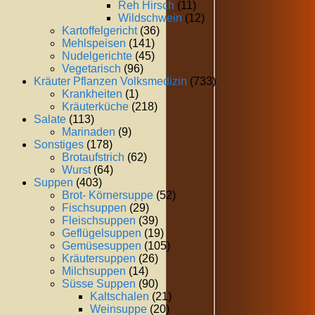
Reh Hirsch
(11)
Wildschwein
(12)
Kartoffelgericht
(36)
Mehlspeisen
(141)
Nudelgerichte
(45)
Vegetarisch
(96)
Kräuter Pflanzen Volksmedizin
(733)
Krankheiten
(1)
Kräuterküche
(218)
Salate
(113)
Marinaden
(9)
Sonstiges
(178)
Brotaufstrich
(62)
Wurst
(64)
Suppen
(403)
Brot- Körnersuppe
(52)
Fischsuppen
(29)
Fleischsuppen
(39)
Geflügelsuppen
(19)
Gemüsesuppen
(105)
Kräutersuppen
(26)
Milchsuppen
(14)
Süsse Suppen
(90)
Kaltschalen
(21)
Weinsuppe
(20)