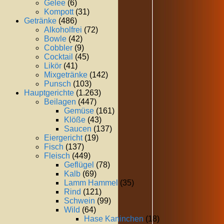
Gelee
(6)
Kompott
(31)
Getränke
(486)
Alkoholfrei
(72)
Bowle
(42)
Cobbler
(9)
Cocktail
(45)
Likör
(41)
Mixgetränke
(142)
Punsch
(103)
Hauptgerichte
(1.263)
Beilagen
(447)
Gemüse
(161)
Klöße
(43)
Saucen
(137)
Eiergericht
(19)
Fisch
(137)
Fleisch
(449)
Geflügel
(78)
Kalb
(69)
Lamm Hammel
(35)
Rind
(121)
Schwein
(99)
Wild
(64)
Hase Kaninchen
(18)