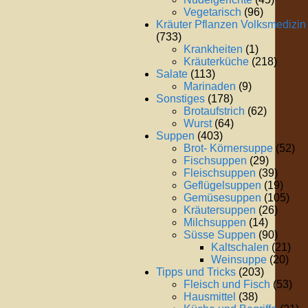
Vegetarisch
(96)
Kräuter Pflanzen Volksmedizin
(733)
Krankheiten
(1)
Kräuterküche
(218)
Salate
(113)
Marinaden
(9)
Sonstiges
(178)
Brotaufstrich
(62)
Wurst
(64)
Suppen
(403)
Brot- Körnersuppe
(52)
Fischsuppen
(29)
Fleischsuppen
(39)
Geflügelsuppen
(19)
Gemüsesuppen
(105)
Kräutersuppen
(26)
Milchsuppen
(14)
Süsse Suppen
(90)
Kaltschalen
(21)
Weinsuppe
(20)
Tipps und Tricks
(203)
Fleisch und Fisch
(53)
Hausmittel
(38)