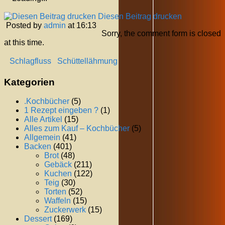
Diesen Beitrag drucken
Posted by
admin
at 16:13
Sorry, the comment form is closed
at this time.
Schlagfluss
Schüttellähmung
Kategorien
.Kochbücher
(5)
1 Rezept eingeben ?
(1)
Alle Artikel
(15)
Alles zum Kauf – Kochbücher
(5)
Allgemein
(41)
Backen
(401)
Brot
(48)
Gebäck
(211)
Kuchen
(122)
Teig
(30)
Torten
(52)
Waffeln
(15)
Zuckerwerk
(15)
Dessert
(169)