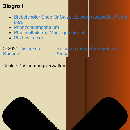
Blogroll
Biebelshofer Shop für Salze, Zuckerersatzstoffe, Pfeffer
usw.
Pflanzenkompendium
Photovoltaik und Montagematerial
Pilzbestimmer
© 2021
Historisch
Suffusion theme by Sayontan
Kochen
Sinha
Cookie-Zustimmung verwalten