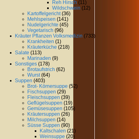
Reh Hirsch
(11)
Wildschwein
(12)
Kartoffelgericht
(36)
Mehlspeisen
(141)
Nudelgerichte
(45)
Vegetarisch
(96)
Kräuter Pflanzen Volksmedizin
(733)
Krankheiten
(1)
Kräuterküche
(218)
Salate
(113)
Marinaden
(9)
Sonstiges
(178)
Brotaufstrich
(62)
Wurst
(64)
Suppen
(403)
Brot- Körnersuppe
(52)
Fischsuppen
(29)
Fleischsuppen
(39)
Geflügelsuppen
(19)
Gemüsesuppen
(105)
Kräutersuppen
(26)
Milchsuppen
(14)
Süsse Suppen
(90)
Kaltschalen
(21)
Weinsuppe
(20)