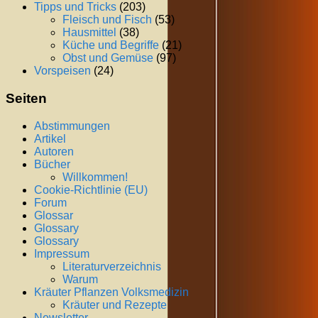
Tipps und Tricks
(203)
Fleisch und Fisch
(53)
Hausmittel
(38)
Küche und Begriffe
(21)
Obst und Gemüse
(97)
Vorspeisen
(24)
Seiten
Abstimmungen
Artikel
Autoren
Bücher
Willkommen!
Cookie-Richtlinie (EU)
Forum
Glossar
Glossary
Glossary
Impressum
Literaturverzeichnis
Warum
Kräuter Pflanzen Volksmedizin
Kräuter und Rezepte
Newsletter