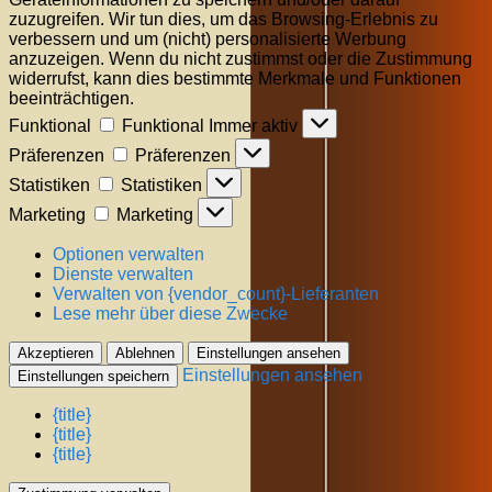
zuzugreifen. Wir tun dies, um das Browsing-Erlebnis zu
verbessern und um (nicht) personalisierte Werbung
anzuzeigen. Wenn du nicht zustimmst oder die Zustimmung
widerrufst, kann dies bestimmte Merkmale und Funktionen
beeinträchtigen.
Funktional
Funktional
Immer aktiv
Präferenzen
Präferenzen
Statistiken
Statistiken
Marketing
Marketing
Optionen verwalten
Dienste verwalten
Verwalten von {vendor_count}-Lieferanten
Lese mehr über diese Zwecke
Akzeptieren
Ablehnen
Einstellungen ansehen
Einstellungen ansehen
Einstellungen speichern
{title}
{title}
{title}