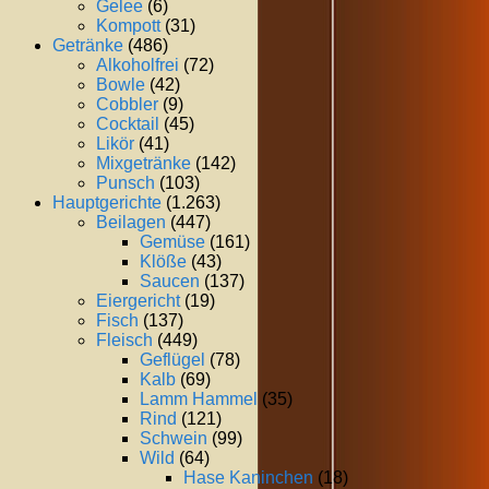
Gelee
(6)
Kompott
(31)
Getränke
(486)
Alkoholfrei
(72)
Bowle
(42)
Cobbler
(9)
Cocktail
(45)
Likör
(41)
Mixgetränke
(142)
Punsch
(103)
Hauptgerichte
(1.263)
Beilagen
(447)
Gemüse
(161)
Klöße
(43)
Saucen
(137)
Eiergericht
(19)
Fisch
(137)
Fleisch
(449)
Geflügel
(78)
Kalb
(69)
Lamm Hammel
(35)
Rind
(121)
Schwein
(99)
Wild
(64)
Hase Kaninchen
(18)