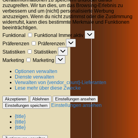
zuzugreifen. Wir tun dies, um das Browsing-Erlebnis zu
verbessern und um (nicht) personalisierte Werbung
anzuzeigen. Wenn du nicht zustimmst oder die Zustimmung
widerrufst, kann dies bestimmte Merkmale und Funktionen
beeinträchtigen.
Funktional
Funktional
Immer aktiv
Präferenzen
Präferenzen
Statistiken
Statistiken
Marketing
Marketing
Optionen verwalten
Dienste verwalten
Verwalten von {vendor_count}-Lieferanten
Lese mehr über diese Zwecke
Akzeptieren
Ablehnen
Einstellungen ansehen
Einstellungen ansehen
Einstellungen speichern
{title}
{title}
{title}