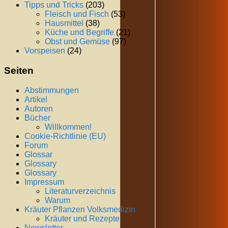
Tipps und Tricks
(203)
Fleisch und Fisch
(53)
Hausmittel
(38)
Küche und Begriffe
(21)
Obst und Gemüse
(97)
Vorspeisen
(24)
Seiten
Abstimmungen
Artikel
Autoren
Bücher
Willkommen!
Cookie-Richtlinie (EU)
Forum
Glossar
Glossary
Glossary
Impressum
Literaturverzeichnis
Warum
Kräuter Pflanzen Volksmedizin
Kräuter und Rezepte
Newsletter