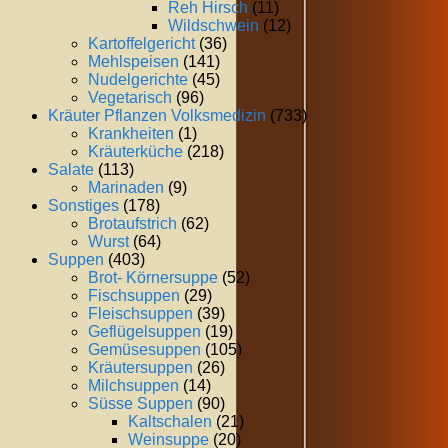
Reh Hirsch
(11)
Wildschwein
(12)
Kartoffelgericht
(36)
Mehlspeisen
(141)
Nudelgerichte
(45)
Vegetarisch
(96)
Kräuter Pflanzen Volksmedizin
(733)
Krankheiten
(1)
Kräuterküche
(218)
Salate
(113)
Marinaden
(9)
Sonstiges
(178)
Brotaufstrich
(62)
Wurst
(64)
Suppen
(403)
Brot- Körnersuppe
(52)
Fischsuppen
(29)
Fleischsuppen
(39)
Geflügelsuppen
(19)
Gemüsesuppen
(105)
Kräutersuppen
(26)
Milchsuppen
(14)
Süsse Suppen
(90)
Kaltschalen
(21)
Weinsuppe
(20)