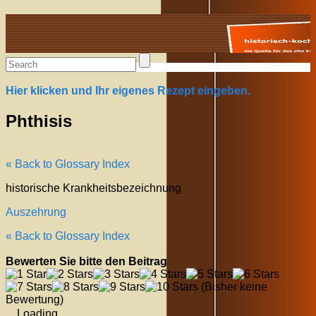
Alte Rezepte online
Hier klicken und Ihr eigenes Rezept eingeben.
Phthisis
« Back to Glossary Index
historische Krankheitsbezeichnung
Auszehrung
« Back to Glossary Index
Bewerten Sie bitte den Beitrag
(Bisher keine
Bewertung)
Loading...