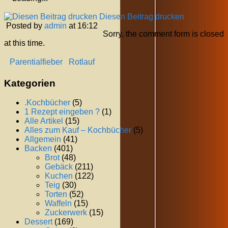
Diesen Beitrag drucken
Posted by
admin
at 16:12
Sorry, the comment form is closed
at this time.
Parentialfieber
Rotlauf
Kategorien
.Kochbücher
(5)
1 Rezept eingeben ?
(1)
Alle Artikel
(15)
Alles zum Kauf – Kochbücher
(5)
Allgemein
(41)
Backen
(401)
Brot
(48)
Gebäck
(211)
Kuchen
(122)
Teig
(30)
Torten
(52)
Waffeln
(15)
Zuckerwerk
(15)
Dessert
(169)