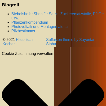
Blogroll
Biebelshofer Shop für Salze, Zuckerersatzstoffe, Pfeffer
usw.
Pflanzenkompendium
Photovoltaik und Montagematerial
Pilzbestimmer
© 2021
Historisch
Suffusion theme by Sayontan
Kochen
Sinha
Cookie-Zustimmung verwalten