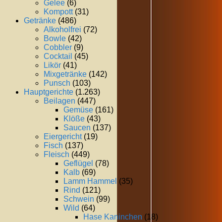
Gelee
(6)
Kompott
(31)
Getränke
(486)
Alkoholfrei
(72)
Bowle
(42)
Cobbler
(9)
Cocktail
(45)
Likör
(41)
Mixgetränke
(142)
Punsch
(103)
Hauptgerichte
(1.263)
Beilagen
(447)
Gemüse
(161)
Klöße
(43)
Saucen
(137)
Eiergericht
(19)
Fisch
(137)
Fleisch
(449)
Geflügel
(78)
Kalb
(69)
Lamm Hammel
(35)
Rind
(121)
Schwein
(99)
Wild
(64)
Hase Kaninchen
(18)