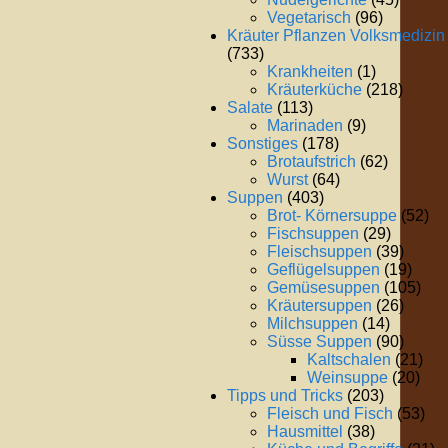
Vegetarisch
(96)
Kräuter Pflanzen Volksmedizin
(733)
Krankheiten
(1)
Kräuterküche
(218)
Salate
(113)
Marinaden
(9)
Sonstiges
(178)
Brotaufstrich
(62)
Wurst
(64)
Suppen
(403)
Brot- Körnersuppe
(52)
Fischsuppen
(29)
Fleischsuppen
(39)
Geflügelsuppen
(19)
Gemüsesuppen
(105)
Kräutersuppen
(26)
Milchsuppen
(14)
Süsse Suppen
(90)
Kaltschalen
(21)
Weinsuppe
(20)
Tipps und Tricks
(203)
Fleisch und Fisch
(53)
Hausmittel
(38)