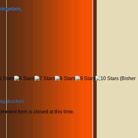
 eingeben.
(Bisher
rag drucken
comment form is closed at this time.