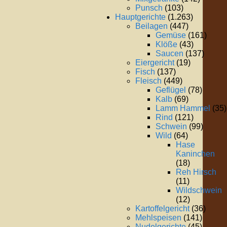
Punsch
(103)
Hauptgerichte
(1.263)
Beilagen
(447)
Gemüse
(161)
Klöße
(43)
Saucen
(137)
Eiergericht
(19)
Fisch
(137)
Fleisch
(449)
Geflügel
(78)
Kalb
(69)
Lamm Hammel
(35)
Rind
(121)
Schwein
(99)
Wild
(64)
Hase
Kaninchen
(18)
Reh Hirsch
(11)
Wildschwein
(12)
Kartoffelgericht
(36)
Mehlspeisen
(141)
Nudelgerichte
(45)