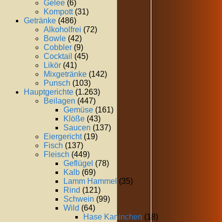
Gelee
(6)
Kompott
(31)
Getränke
(486)
Alkoholfrei
(72)
Bowle
(42)
Cobbler
(9)
Cocktail
(45)
Likör
(41)
Mixgetränke
(142)
Punsch
(103)
Hauptgerichte
(1.263)
Beilagen
(447)
Gemüse
(161)
Klöße
(43)
Saucen
(137)
Eiergericht
(19)
Fisch
(137)
Fleisch
(449)
Geflügel
(78)
Kalb
(69)
Lamm Hammel
(35)
Rind
(121)
Schwein
(99)
Wild
(64)
Hase Kaninchen
(18)