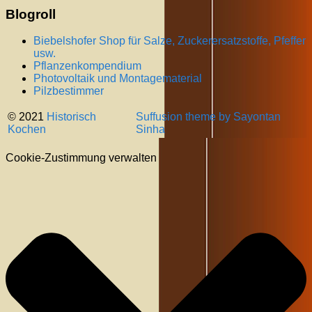
Blogroll
Biebelshofer Shop für Salze, Zuckerersatzstoffe, Pfeffer
usw.
Pflanzenkompendium
Photovoltaik und Montagematerial
Pilzbestimmer
© 2021
Historisch
Suffusion theme by Sayontan
Kochen
Sinha
Cookie-Zustimmung verwalten