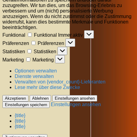
zuzugreifen. Wir tun dies, um das Browsing-Erlebnis zu
verbessern und um (nicht) personalisierte Werbung
anzuzeigen. Wenn du nicht zustimmst oder die Zustimmung
widerrufst, kann dies bestimmte Merkmale und Funktionen
beeinträchtigen.
Funktional
Funktional
Immer aktiv
Präferenzen
Präferenzen
Statistiken
Statistiken
Marketing
Marketing
Optionen verwalten
Dienste verwalten
Verwalten von {vendor_count}-Lieferanten
Lese mehr über diese Zwecke
Akzeptieren
Ablehnen
Einstellungen ansehen
Einstellungen ansehen
Einstellungen speichern
{title}
{title}
{title}