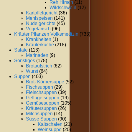
Reh Hirsch
(11)
Wildschwein
(12)
Kartoffelgericht
(36)
Mehlspeisen
(141)
Nudelgerichte
(45)
Vegetarisch
(96)
Kräuter Pflanzen Volksmedizin
(733)
Krankheiten
(1)
Kräuterküche
(218)
Salate
(113)
Marinaden
(9)
Sonstiges
(178)
Brotaufstrich
(62)
Wurst
(64)
Suppen
(403)
Brot- Körnersuppe
(52)
Fischsuppen
(29)
Fleischsuppen
(39)
Geflügelsuppen
(19)
Gemüsesuppen
(105)
Kräutersuppen
(26)
Milchsuppen
(14)
Süsse Suppen
(90)
Kaltschalen
(21)
Weinsuppe
(20)