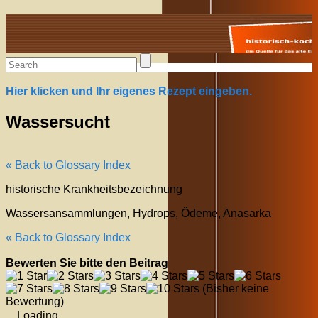
Alte Rezepte online
Hier klicken und Ihr eigenes Rezept eingeben.
Wassersucht
« Back to Glossary Index
historische Krankheitsbezeichnung
Wassersansammlungen, Hydrops, Ödeme, Anasarka
« Back to Glossary Index
Bewerten Sie bitte den Beitrag
(Bisher keine
Bewertung)
Loading...