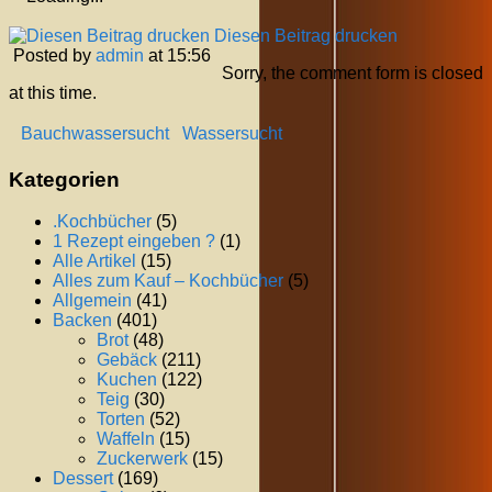
Diesen Beitrag drucken
Posted by
admin
at 15:56
Sorry, the comment form is closed
at this time.
Bauchwassersucht
Wassersucht
Kategorien
.Kochbücher
(5)
1 Rezept eingeben ?
(1)
Alle Artikel
(15)
Alles zum Kauf – Kochbücher
(5)
Allgemein
(41)
Backen
(401)
Brot
(48)
Gebäck
(211)
Kuchen
(122)
Teig
(30)
Torten
(52)
Waffeln
(15)
Zuckerwerk
(15)
Dessert
(169)