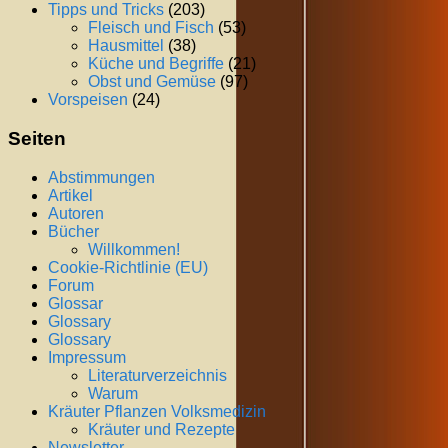
Tipps und Tricks
(203)
Fleisch und Fisch
(53)
Hausmittel
(38)
Küche und Begriffe
(21)
Obst und Gemüse
(97)
Vorspeisen
(24)
Seiten
Abstimmungen
Artikel
Autoren
Bücher
Willkommen!
Cookie-Richtlinie (EU)
Forum
Glossar
Glossary
Glossary
Impressum
Literaturverzeichnis
Warum
Kräuter Pflanzen Volksmedizin
Kräuter und Rezepte
Newsletter