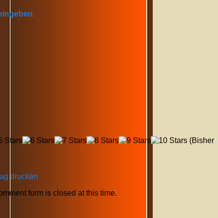
 eingeben.
(Bisher
rag drucken
comment form is closed at this time.