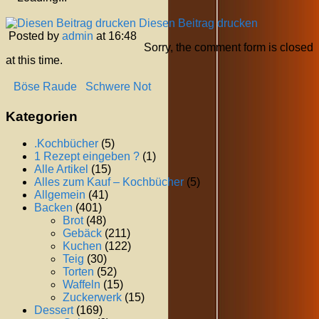
Diesen Beitrag drucken
Posted by
admin
at 16:48
Sorry, the comment form is closed
at this time.
Böse Raude
Schwere Not
Kategorien
.Kochbücher
(5)
1 Rezept eingeben ?
(1)
Alle Artikel
(15)
Alles zum Kauf – Kochbücher
(5)
Allgemein
(41)
Backen
(401)
Brot
(48)
Gebäck
(211)
Kuchen
(122)
Teig
(30)
Torten
(52)
Waffeln
(15)
Zuckerwerk
(15)
Dessert
(169)