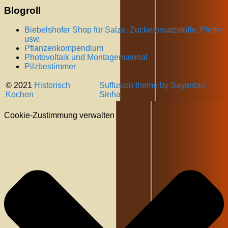
Blogroll
Biebelshofer Shop für Salze, Zuckerersatzstoffe, Pfeffer
usw.
Pflanzenkompendium
Photovoltaik und Montagematerial
Pilzbestimmer
© 2021
Historisch
Suffusion theme by Sayontan
Kochen
Sinha
Cookie-Zustimmung verwalten