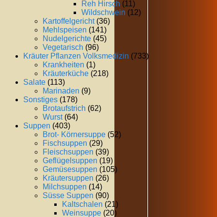
Reh Hirsch
(11)
Wildschwein
(12)
Kartoffelgericht
(36)
Mehlspeisen
(141)
Nudelgerichte
(45)
Vegetarisch
(96)
Kräuter Pflanzen Volksmedizin
(733)
Krankheiten
(1)
Kräuterküche
(218)
Salate
(113)
Marinaden
(9)
Sonstiges
(178)
Brotaufstrich
(62)
Wurst
(64)
Suppen
(403)
Brot- Körnersuppe
(52)
Fischsuppen
(29)
Fleischsuppen
(39)
Geflügelsuppen
(19)
Gemüsesuppen
(105)
Kräutersuppen
(26)
Milchsuppen
(14)
Süsse Suppen
(90)
Kaltschalen
(21)
Weinsuppe
(20)