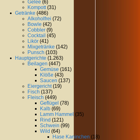
Gelee
(6)
Kompott
(31)
Getränke
(486)
Alkoholfrei
(72)
Bowle
(42)
Cobbler
(9)
Cocktail
(45)
Likör
(41)
Mixgetränke
(142)
Punsch
(103)
Hauptgerichte
(1.263)
Beilagen
(447)
Gemüse
(161)
Klöße
(43)
Saucen
(137)
Eiergericht
(19)
Fisch
(137)
Fleisch
(449)
Geflügel
(78)
Kalb
(69)
Lamm Hammel
(35)
Rind
(121)
Schwein
(99)
Wild
(64)
Hase Kaninchen
(18)