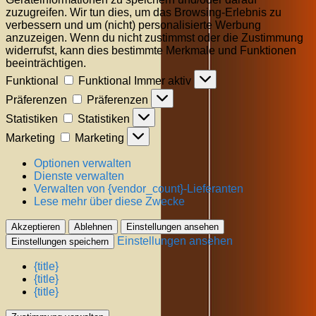
zuzugreifen. Wir tun dies, um das Browsing-Erlebnis zu
verbessern und um (nicht) personalisierte Werbung
anzuzeigen. Wenn du nicht zustimmst oder die Zustimmung
widerrufst, kann dies bestimmte Merkmale und Funktionen
beeinträchtigen.
Funktional
Funktional
Immer aktiv
Präferenzen
Präferenzen
Statistiken
Statistiken
Marketing
Marketing
Optionen verwalten
Dienste verwalten
Verwalten von {vendor_count}-Lieferanten
Lese mehr über diese Zwecke
Akzeptieren
Ablehnen
Einstellungen ansehen
Einstellungen ansehen
Einstellungen speichern
{title}
{title}
{title}