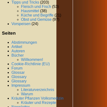
Tipps und Tricks
(203)
Fleisch und Fisch
(53)
Hausmittel
(38)
Küche und Begriffe
(21)
Obst und Gemüse
(97)
Vorspeisen
(24)
Seiten
Abstimmungen
Artikel
Autoren
Bücher
Willkommen!
Cookie-Richtlinie (EU)
Forum
Glossar
Glossary
Glossary
Impressum
Literaturverzeichnis
Warum
Kräuter Pflanzen Volksmedizin
Kräuter und Rezepte
Newsletter