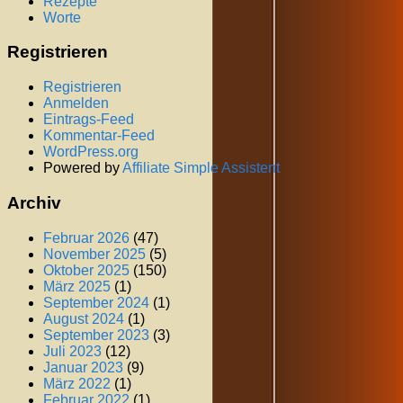
Rezepte
Worte
Registrieren
Registrieren
Anmelden
Eintrags-Feed
Kommentar-Feed
WordPress.org
Powered by
Affiliate Simple Assistent
Archiv
Februar 2026
(47)
November 2025
(5)
Oktober 2025
(150)
März 2025
(1)
September 2024
(1)
August 2024
(1)
September 2023
(3)
Juli 2023
(12)
Januar 2023
(9)
März 2022
(1)
Februar 2022
(1)