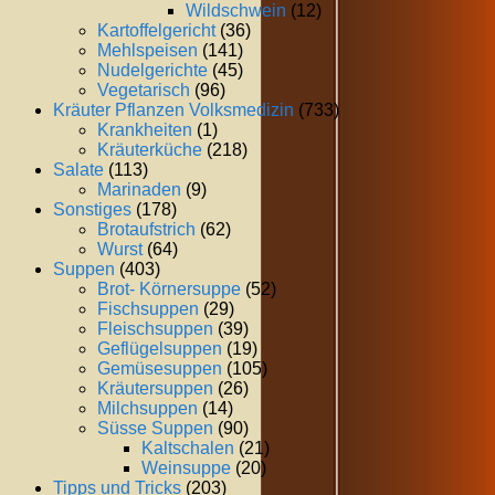
Wildschwein
(12)
Kartoffelgericht
(36)
Mehlspeisen
(141)
Nudelgerichte
(45)
Vegetarisch
(96)
Kräuter Pflanzen Volksmedizin
(733)
Krankheiten
(1)
Kräuterküche
(218)
Salate
(113)
Marinaden
(9)
Sonstiges
(178)
Brotaufstrich
(62)
Wurst
(64)
Suppen
(403)
Brot- Körnersuppe
(52)
Fischsuppen
(29)
Fleischsuppen
(39)
Geflügelsuppen
(19)
Gemüsesuppen
(105)
Kräutersuppen
(26)
Milchsuppen
(14)
Süsse Suppen
(90)
Kaltschalen
(21)
Weinsuppe
(20)
Tipps und Tricks
(203)