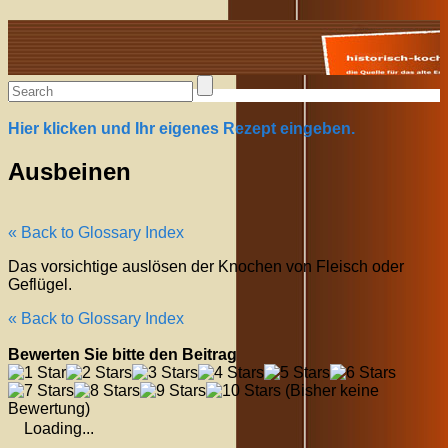
Alte Rezepte online
Hier klicken und Ihr eigenes Rezept eingeben.
Ausbeinen
« Back to Glossary Index
Das vorsichtige auslösen der Knochen von Fleisch oder
Geflügel.
« Back to Glossary Index
Bewerten Sie bitte den Beitrag
(Bisher keine
Bewertung)
Loading...