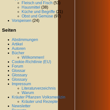
Fleisch und Fisch
(53)
Hausmittel
(38)
Küche und Begriffe
(21)
Obst und Gemüse
(97)
Vorspeisen
(24)
Seiten
Abstimmungen
Artikel
Autoren
Bücher
Willkommen!
Cookie-Richtlinie (EU)
Forum
Glossar
Glossary
Glossary
Impressum
Literaturverzeichnis
Warum
Kräuter Pflanzen Volksmedizin
Kräuter und Rezepte
Newsletter