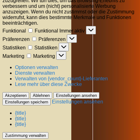
zuzugreifen. Wir tun dies, um das Browsing-Erlebnis zu
verbessern und um (nicht) personalisierte Werbung
anzuzeigen. Wenn du nicht zustimmst oder die Zustimmung
widerrufst, kann dies bestimmte Merkmale und Funktionen
beeinträchtigen.
Funktional
Funktional
Immer aktiv
Präferenzen
Präferenzen
Statistiken
Statistiken
Marketing
Marketing
Optionen verwalten
Dienste verwalten
Verwalten von {vendor_count}-Lieferanten
Lese mehr über diese Zwecke
Akzeptieren
Ablehnen
Einstellungen ansehen
Einstellungen ansehen
Einstellungen speichern
{title}
{title}
{title}
Zustimmung verwalten