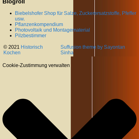
Blogroll
Biebelshofer Shop für Salze, Zuckerersatzstoffe, Pfeffer
usw.
Pflanzenkompendium
Photovoltaik und Montagematerial
Pilzbestimmer
© 2021
Historisch
Suffusion theme by Sayontan
Kochen
Sinha
Cookie-Zustimmung verwalten