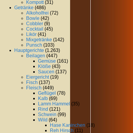
Kompott
(31)
Getränke
(486)
Alkoholfrei
(72)
Bowle
(42)
Cobbler
(9)
Cocktail
(45)
Likör
(41)
Mixgetränke
(142)
Punsch
(103)
Hauptgerichte
(1.263)
Beilagen
(447)
Gemüse
(161)
Klöße
(43)
Saucen
(137)
Eiergericht
(19)
Fisch
(137)
Fleisch
(449)
Geflügel
(78)
Kalb
(69)
Lamm Hammel
(35)
Rind
(121)
Schwein
(99)
Wild
(64)
Hase Kaninchen
(18)
Reh Hirsch
(11)