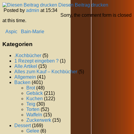
Diesen Beitrag drucken
Posted by
admin
at 15:34
Sorry, the comment form is closed
at this time.
Aspic
Bain-Marie
Kategorien
.Kochbücher
(5)
1 Rezept eingeben ?
(1)
Alle Artikel
(15)
Alles zum Kauf – Kochbücher
(5)
Allgemein
(41)
Backen
(401)
Brot
(48)
Gebäck
(211)
Kuchen
(122)
Teig
(30)
Torten
(52)
Waffeln
(15)
Zuckerwerk
(15)
Dessert
(169)
Gelee
(6)