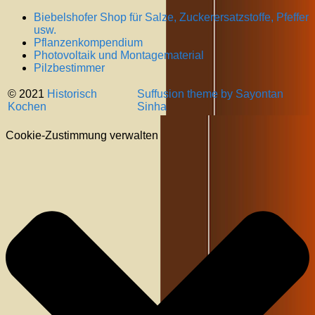
Biebelshofer Shop für Salze, Zuckerersatzstoffe, Pfeffer
usw.
Pflanzenkompendium
Photovoltaik und Montagematerial
Pilzbestimmer
© 2021
Historisch
Suffusion theme by Sayontan
Kochen
Sinha
Cookie-Zustimmung verwalten