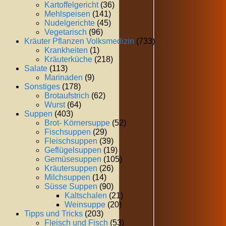
Kartoffelgericht
(36)
Mehlspeisen
(141)
Nudelgerichte
(45)
Vegetarisch
(96)
Kräuter Pflanzen Volksmedizin
(733)
Krankheiten
(1)
Kräuterküche
(218)
Salate
(113)
Marinaden
(9)
Sonstiges
(178)
Brotaufstrich
(62)
Wurst
(64)
Suppen
(403)
Brot- Körnersuppe
(52)
Fischsuppen
(29)
Fleischsuppen
(39)
Geflügelsuppen
(19)
Gemüsesuppen
(105)
Kräutersuppen
(26)
Milchsuppen
(14)
Süsse Suppen
(90)
Kaltschalen
(21)
Weinsuppe
(20)
Tipps und Tricks
(203)
Fleisch und Fisch
(53)