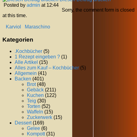
Posted by
admin
at 12:44
Sorry, the comment form is closed
at this time.
Karviol
Maraschino
Kategorien
.Kochbücher
(5)
1 Rezept eingeben ?
(1)
Alle Artikel
(15)
Alles zum Kauf – Kochbücher
(5)
Allgemein
(41)
Backen
(401)
Brot
(48)
Gebäck
(211)
Kuchen
(122)
Teig
(30)
Torten
(52)
Waffeln
(15)
Zuckerwerk
(15)
Dessert
(169)
Gelee
(6)
Kompott
(31)