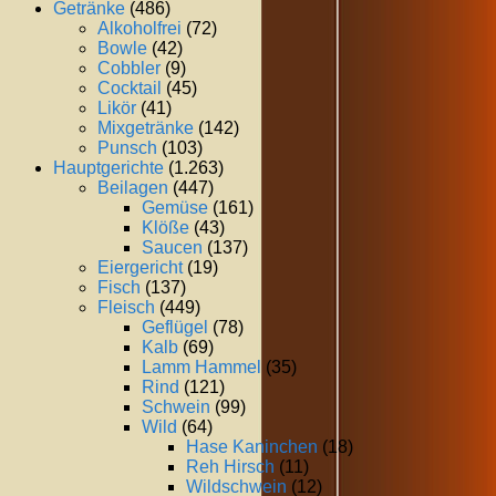
Getränke
(486)
Alkoholfrei
(72)
Bowle
(42)
Cobbler
(9)
Cocktail
(45)
Likör
(41)
Mixgetränke
(142)
Punsch
(103)
Hauptgerichte
(1.263)
Beilagen
(447)
Gemüse
(161)
Klöße
(43)
Saucen
(137)
Eiergericht
(19)
Fisch
(137)
Fleisch
(449)
Geflügel
(78)
Kalb
(69)
Lamm Hammel
(35)
Rind
(121)
Schwein
(99)
Wild
(64)
Hase Kaninchen
(18)
Reh Hirsch
(11)
Wildschwein
(12)