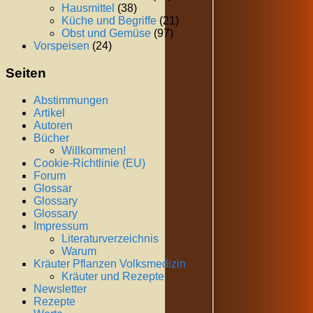
Hausmittel
(38)
Küche und Begriffe
(21)
Obst und Gemüse
(97)
Vorspeisen
(24)
Seiten
Abstimmungen
Artikel
Autoren
Bücher
Willkommen!
Cookie-Richtlinie (EU)
Forum
Glossar
Glossary
Glossary
Impressum
Literaturverzeichnis
Warum
Kräuter Pflanzen Volksmedizin
Kräuter und Rezepte
Newsletter
Rezepte