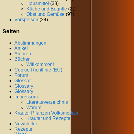
Hausmittel
(38)
Küche und Begriffe
(21)
Obst und Gemüse
(97)
Vorspeisen
(24)
Seiten
Abstimmungen
Artikel
Autoren
Bücher
Willkommen!
Cookie-Richtlinie (EU)
Forum
Glossar
Glossary
Glossary
Impressum
Literaturverzeichnis
Warum
Kräuter Pflanzen Volksmedizin
Kräuter und Rezepte
Newsletter
Rezepte