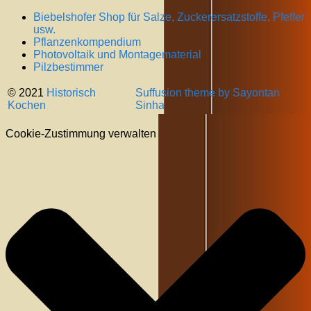
Biebelshofer Shop für Salze, Zuckerersatzstoffe, Pfeffer
usw.
Pflanzenkompendium
Photovoltaik und Montagematerial
Pilzbestimmer
© 2021
Historisch
Suffusion theme by Sayontan
Kochen
Sinha
Cookie-Zustimmung verwalten