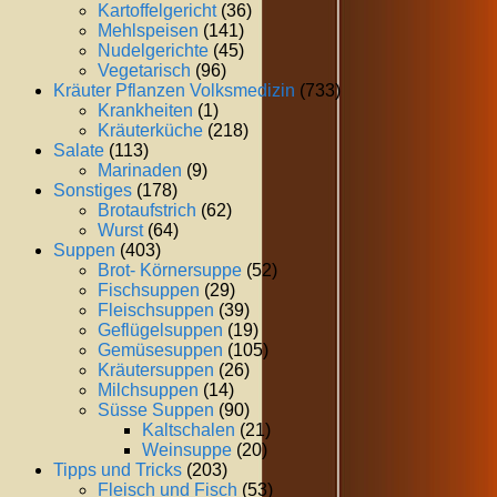
Kartoffelgericht
(36)
Mehlspeisen
(141)
Nudelgerichte
(45)
Vegetarisch
(96)
Kräuter Pflanzen Volksmedizin
(733)
Krankheiten
(1)
Kräuterküche
(218)
Salate
(113)
Marinaden
(9)
Sonstiges
(178)
Brotaufstrich
(62)
Wurst
(64)
Suppen
(403)
Brot- Körnersuppe
(52)
Fischsuppen
(29)
Fleischsuppen
(39)
Geflügelsuppen
(19)
Gemüsesuppen
(105)
Kräutersuppen
(26)
Milchsuppen
(14)
Süsse Suppen
(90)
Kaltschalen
(21)
Weinsuppe
(20)
Tipps und Tricks
(203)
Fleisch und Fisch
(53)