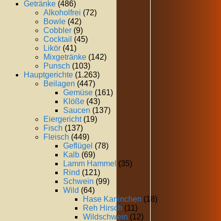
Getränke
(486)
Alkoholfrei
(72)
Bowle
(42)
Cobbler
(9)
Cocktail
(45)
Likör
(41)
Mixgetränke
(142)
Punsch
(103)
Hauptgerichte
(1.263)
Beilagen
(447)
Gemüse
(161)
Klöße
(43)
Saucen
(137)
Eiergericht
(19)
Fisch
(137)
Fleisch
(449)
Geflügel
(78)
Kalb
(69)
Lamm Hammel
(35)
Rind
(121)
Schwein
(99)
Wild
(64)
Hase Kaninchen
(18)
Reh Hirsch
(11)
Wildschwein
(12)