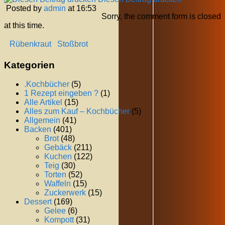
Posted by
admin
at 16:53
Sorry, the comment form is closed
at this time.
Rübenkraut
Stoßbrot
Kategorien
.Kochbücher
(5)
1 Rezept eingeben ?
(1)
Alle Artikel
(15)
Alles zum Kauf – Kochbücher
(5)
Allgemein
(41)
Backen
(401)
Brot
(48)
Gebäck
(211)
Kuchen
(122)
Teig
(30)
Torten
(52)
Waffeln
(15)
Zuckerwerk
(15)
Dessert
(169)
Gelee
(6)
Kompott
(31)