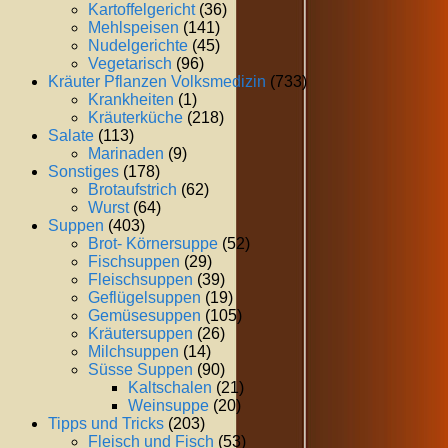
Kartoffelgericht
(36)
Mehlspeisen
(141)
Nudelgerichte
(45)
Vegetarisch
(96)
Kräuter Pflanzen Volksmedizin
(733)
Krankheiten
(1)
Kräuterküche
(218)
Salate
(113)
Marinaden
(9)
Sonstiges
(178)
Brotaufstrich
(62)
Wurst
(64)
Suppen
(403)
Brot- Körnersuppe
(52)
Fischsuppen
(29)
Fleischsuppen
(39)
Geflügelsuppen
(19)
Gemüsesuppen
(105)
Kräutersuppen
(26)
Milchsuppen
(14)
Süsse Suppen
(90)
Kaltschalen
(21)
Weinsuppe
(20)
Tipps und Tricks
(203)
Fleisch und Fisch
(53)