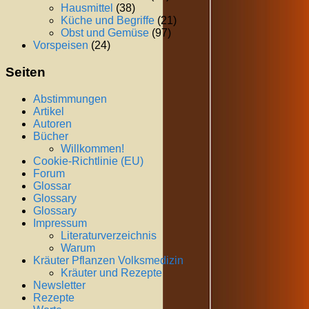
Hausmittel
(38)
Küche und Begriffe
(21)
Obst und Gemüse
(97)
Vorspeisen
(24)
Seiten
Abstimmungen
Artikel
Autoren
Bücher
Willkommen!
Cookie-Richtlinie (EU)
Forum
Glossar
Glossary
Glossary
Impressum
Literaturverzeichnis
Warum
Kräuter Pflanzen Volksmedizin
Kräuter und Rezepte
Newsletter
Rezepte