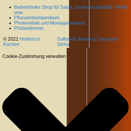
Biebelshofer Shop für Salze, Zuckerersatzstoffe, Pfeffer
usw.
Pflanzenkompendium
Photovoltaik und Montagematerial
Pilzbestimmer
© 2021
Historisch
Suffusion theme by Sayontan
Kochen
Sinha
Cookie-Zustimmung verwalten