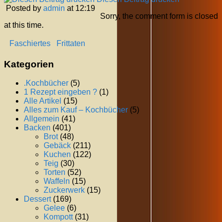
Posted by
admin
at 12:19
Sorry, the comment form is closed
at this time.
Faschiertes
Frittaten
Kategorien
.Kochbücher
(5)
1 Rezept eingeben ?
(1)
Alle Artikel
(15)
Alles zum Kauf – Kochbücher
(5)
Allgemein
(41)
Backen
(401)
Brot
(48)
Gebäck
(211)
Kuchen
(122)
Teig
(30)
Torten
(52)
Waffeln
(15)
Zuckerwerk
(15)
Dessert
(169)
Gelee
(6)
Kompott
(31)