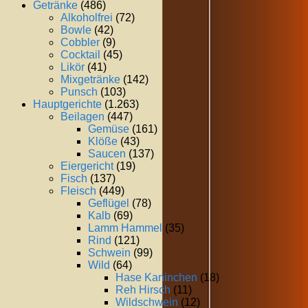
Getränke
(486)
Alkoholfrei
(72)
Bowle
(42)
Cobbler
(9)
Cocktail
(45)
Likör
(41)
Mixgetränke
(142)
Punsch
(103)
Hauptgerichte
(1.263)
Beilagen
(447)
Gemüse
(161)
Klöße
(43)
Saucen
(137)
Eiergericht
(19)
Fisch
(137)
Fleisch
(449)
Geflügel
(78)
Kalb
(69)
Lamm Hammel
(35)
Rind
(121)
Schwein
(99)
Wild
(64)
Hase Kaninchen
(18)
Reh Hirsch
(11)
Wildschwein
(12)