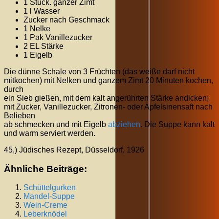
1 Stück. ganzer Zimt
1 l Wasser
Zucker nach Geschmack
1 Nelke
1 Pak Vanillezucker
2 EL Stärke
1 Eigelb
Die dünne Schale von 3 Früchten (das weiße darf nicht
mitkochen) mit Nelken und ganzem Zimt 20 Minuten kochen,
durch
ein Sieb gießen, mit dem kalt angerührten Stärke andicken;
mit Zucker, Vanillezucker, Zitronen- oder Apfelsinensaft nach
Belieben
ab schmecken und mit Eigelb
abziehen
. Die Suppe kann kalt
und warm serviert werden.
45,) Jüdisches Rezept, Düsseldorf, 1926
Ähnliche Beiträge:
Schüttelgurken
Mandel-Suppe
Wein-Creme
Leberknödel