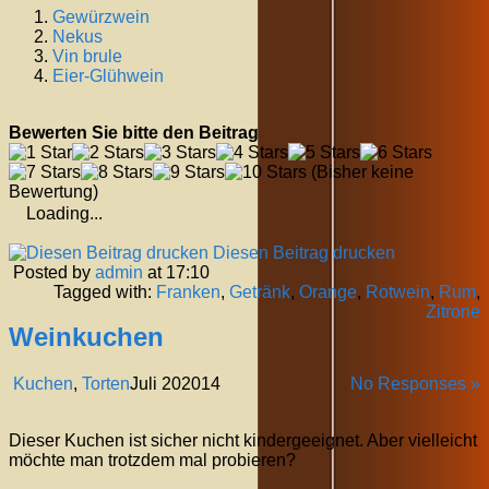
Gewürzwein
Nekus
Vin brule
Eier-Glühwein
Bewerten Sie bitte den Beitrag
(Bisher keine
Bewertung)
Loading...
Diesen Beitrag drucken
Posted by
admin
at 17:10
Tagged with:
Franken
,
Getränk
,
Orange
,
Rotwein
,
Rum
,
Zitrone
Weinkuchen
Kuchen
,
Torten
Juli
20
2014
No Responses »
Dieser Kuchen ist sicher nicht kindergeeignet. Aber vielleicht
möchte man trotzdem mal probieren?