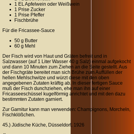
1 EL Apfelwein oder Weißwein
1 Prise Zucker
1 Prise Pfeffer
Fischbrühe
Für die Fricassee-Sauce
50 g Butter
60 g Mehl
Der Fisch wird von Haut und Gräten befreit und in
Salzwasser (auf 1 Liter Wasser 40 g Salz) einmal aufgekocht
und dann 10 Minuten zum Ziehen an die Seite gestellt. Aus
der Fischgräte bereitet man sich Brühe zum Auffüllen der
hellen Mehlschwitze und würzt diese mit den oben
angegebenen Zutaten kräftig ab. In dieser fertigen Sauce
muß der Fisch dunchziehen, ehe man ihn auf einer
Fricasseeschüssel kugelförmig anrichtet und mit den dazu
bestimmten Zutaten garniert.
Zur Garnitur kann man verwenden: Champignons, Morcheln,
Fischklößchen.
45.) Jüdische Küche, Düsseldorf, 1926