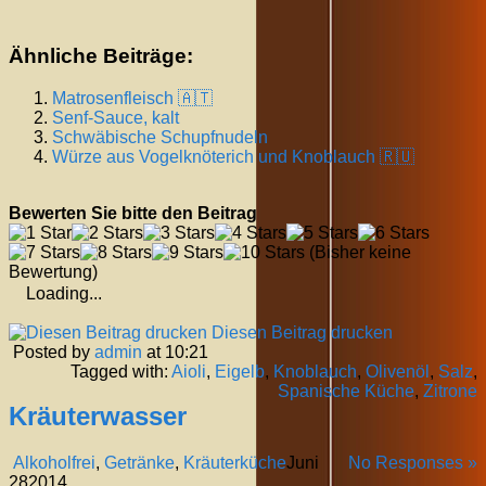
Ähnliche Beiträge:
Matrosenfleisch 🇦🇹
Senf-Sauce, kalt
Schwäbische Schupfnudeln
Würze aus Vogelknöterich und Knoblauch 🇷🇺
Bewerten Sie bitte den Beitrag
(Bisher keine
Bewertung)
Loading...
Diesen Beitrag drucken
Posted by
admin
at 10:21
Tagged with:
Aioli
,
Eigelb
,
Knoblauch
,
Olivenöl
,
Salz
,
Spanische Küche
,
Zitrone
Kräuterwasser
Alkoholfrei
,
Getränke
,
Kräuterküche
Juni
No Responses »
28
2014