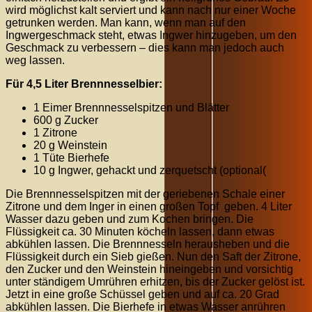
wird möglichst kalt serviert und kann nach nur einer Woche
getrunken werden. Man kann, wenn man auf den
Ingwergeschmack steht, etwas Ingwer hinzugeben, um den
Geschmack zu verbessern – dies kann man jedoch auch
weg lassen.
Für 4,5 Liter Brennnesselbier:
1 Eimer Brennnesselspitzen und Blätter
600 g Zucker
1 Zitrone
20 g Weinstein
1 Tüte Bierhefe
10 g Ingwer, gehackt und zerquetscht (optional(
Die Brennnesselspitzen mit der geriebenen Schale einer
Zitrone und dem Inger in einen großen Topf geben. 4 Liter
Wasser dazu geben und zum Kochen bringen. Die
Flüssigkeit ca. 30 Minuten köcheln lassen, dann etwas
abkühlen lassen. Die Brennnesseln herausheben und die
Flüssigkeit durch ein Sieb gießen. Nun den Saft der Zitrone,
den Zucker und den Weinstein hineingeben und vorsichtig
unter ständigem Umrühren erhitzen, bis der Zucker gelöst ist.
Jetzt in eine große Schüssel geben und auf ca. 20 Grad
abkühlen lassen. Die Bierhefe in etwas Wasser anrühren