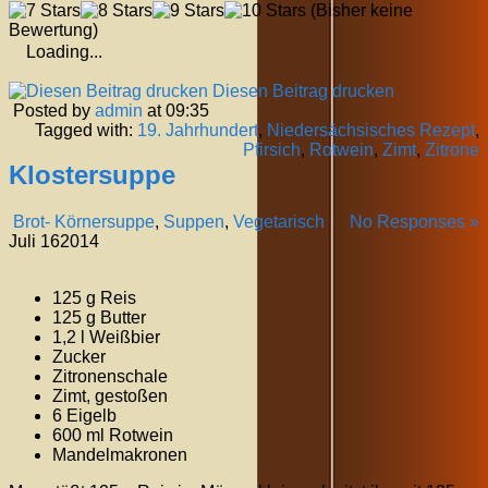
(Bisher keine
Bewertung)
Loading...
Diesen Beitrag drucken
Posted by
admin
at 09:35
Tagged with:
19. Jahrhundert
,
Niedersächsisches Rezept
,
Pfirsich
,
Rotwein
,
Zimt
,
Zitrone
Klostersuppe
Brot- Körnersuppe
,
Suppen
,
Vegetarisch
No Responses »
Juli
16
2014
125 g Reis
125 g Butter
1,2 l Weißbier
Zucker
Zitronenschale
Zimt, gestoßen
6 Eigelb
600 ml Rotwein
Mandelmakronen