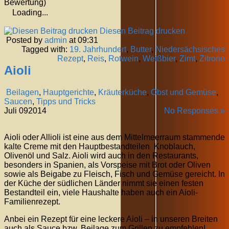
Bewertung)
Loading...
Diesen Beitrag drucken
Posted by
admin
at 09:31
Tagged with:
19. Jahrhundert
,
Butter
,
Niedersächsisches
Rezept
,
Reis
,
Rotwein
,
Weißbier
,
Zimt
,
Zitrone
Aioli
Beilagen
,
Hauptgerichte
,
Kräuterküche
,
Obst und Gemüse
,
Saucen
,
Tipps und Tricks
Juli
09
2014
No Responses »
Aioli oder Allioli ist eine aus dem Mittelmeerraum stammende
kalte Creme mit den Hauptbestandteilen Knoblauch,
Olivenöl und Salz. Aioli wird auch in den Restaurants,
besonders in Spanien, als Vorspeise mit Brot oder Oliven
sowie als Beigabe zu Fleisch, Fisch und Gemüse gereicht. In
der Küche der südlichen Länder nimmt sie einen festen
Bestandteil ein, viele Haushalte haben auch ein Aioli-
Familienrezept.
Anbei ein Rezept für eine leckere Aioli – in unseren Breiten
auch als Sauce bzw. Beilage zum Grillen zu empfehlen!