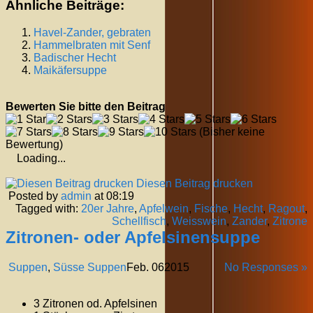
Ähnliche Beiträge:
Havel-Zander, gebraten
Hammelbraten mit Senf
Badischer Hecht
Maikäfersuppe
Bewerten Sie bitte den Beitrag
(Bisher keine
Bewertung)
Loading...
Diesen Beitrag drucken
Posted by
admin
at 08:19
Tagged with:
20er Jahre
,
Apfelwein
,
Fische
,
Hecht
,
Ragout
,
Schellfisch
,
Weisswein
,
Zander
,
Zitrone
Zitronen- oder Apfelsinensuppe
Suppen
,
Süsse Suppen
Feb.
06
2015
No Responses »
3 Zitronen od. Apfelsinen