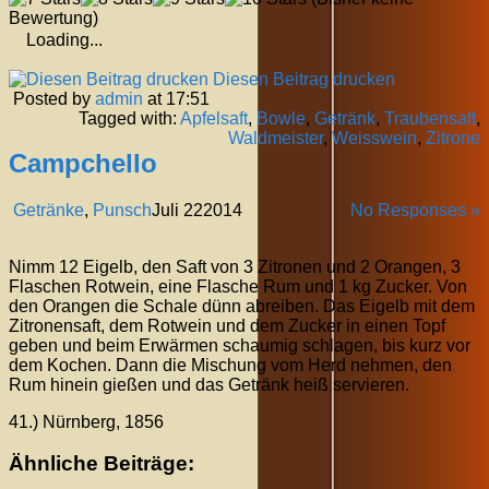
Bewertung)
Loading...
Diesen Beitrag drucken
Posted by
admin
at 17:51
Tagged with:
Apfelsaft
,
Bowle
,
Getränk
,
Traubensaft
,
Waldmeister
,
Weisswein
,
Zitrone
Campchello
Getränke
,
Punsch
Juli
22
2014
No Responses »
Nimm 12 Eigelb, den Saft von 3 Zitronen und 2 Orangen, 3
Flaschen Rotwein, eine Flasche Rum und 1 kg Zucker. Von
den Orangen die Schale dünn abreiben. Das Eigelb mit dem
Zitronensaft, dem Rotwein und dem Zucker in einen Topf
geben und beim Erwärmen schaumig schlagen, bis kurz vor
dem Kochen. Dann die Mischung vom Herd nehmen, den
Rum hinein gießen und das Getränk heiß servieren.
41.) Nürnberg, 1856
Ähnliche Beiträge: