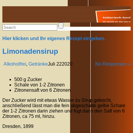
Alte Rezepte online
Hier klicken und Ihr eigenes Rezept eingeben.
Limonadensirup
Alkoholfrei
,
Getränke
Juli
22
2020
No Responses »
500 g Zucker
Schale von 1-2 Zitronen
Zitronensaft von 6 Zitronen
Der Zucker wird mit etwas Wasser zu Sirup gekocht,
anschließend lässt man die fein abgeschälte gelbe Schale
der 1-2 Zitronen darin ziehen und fügt dann den Saft von 6
Zitronen, ca 75 ml, hinzu.
Dresden, 1899