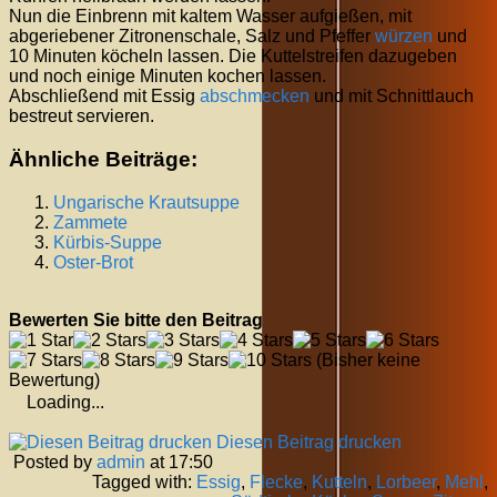
Nun die Einbrenn mit kaltem Wasser aufgießen, mit
abgeriebener Zitronenschale, Salz und Pfeffer
würzen
und
10 Minuten köcheln lassen. Die Kuttelstreifen dazugeben
und noch einige Minuten kochen lassen.
Abschließend mit Essig
abschmecken
und mit Schnittlauch
bestreut servieren.
Ähnliche Beiträge:
Ungarische Krautsuppe
Zammete
Kürbis-Suppe
Oster-Brot
Bewerten Sie bitte den Beitrag
(Bisher keine
Bewertung)
Loading...
Diesen Beitrag drucken
Posted by
admin
at 17:50
Tagged with:
Essig
,
Flecke
,
Kutteln
,
Lorbeer
,
Mehl
,