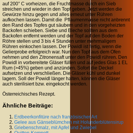
auf 200° C vorheizen, die Fruchtmasse durch ein Sieb
streichen und wieder in den Topf geben. Jetzt werden die
Gewürze hinzu gegen und alles erneut unter Rühren
aufkochen lassen. Damit die Pflaumenmasse nicht anbrennt
den Rand des Topfes gut säubern und in den vorgeheizten
Backofen schieben. Siebe und Bleche sollten aus dem
Backofen entfernt werden und der Topf auf den Boden der
Röhre stellen und 3 bis 4 Stunden unter mehrmaligem
Rühren einkochen lassen. Der Powidl ist fertig, wenn die
Gelierprobe erfolgreich war. Nun den Topf aus dem Ofen
nehmen und den Zitronensaft unter den Powidl rühren. Den
Powidl in vorbereitete Gläser füllen und auf jedes Glas 1 EL
Rum (>45%) geben und anzünden. Sofort die Deckel
aufsetzen und verschließen. Die Gläser kühl und dunkel
lagern. Soll der Powidl länger halten, können die Gläser
auch sterilisiert bzw. eingekocht werden.
Österreichisches Rezept.
Ähnliche Beiträge:
Erdbeerkonfitüre nach französischer Art
Gelee aus Gänseblümchen mit Holunderblütensirup
Griebenschmalz, mit Apfel und Zwiebel
Quitten-Kompott