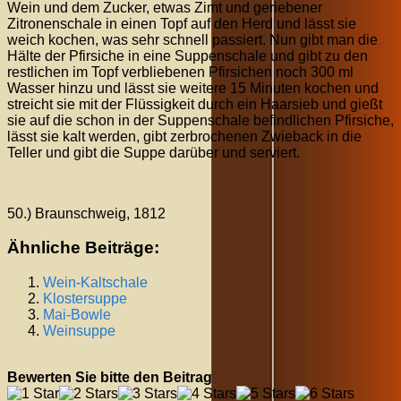
Wein und dem Zucker, etwas Zimt und geriebener
Zitronenschale in einen Topf auf den Herd und lässt sie
weich kochen, was sehr schnell passiert. Nun gibt man die
Hälte der Pfirsiche in eine Suppenschale und gibt zu den
restlichen im Topf verbliebenen Pfirsichen noch 300 ml
Wasser hinzu und lässt sie weitere 15 Minuten kochen und
streicht sie mit der Flüssigkeit durch ein Haarsieb und gießt
sie auf die schon in der Suppenschale befindlichen Pfirsiche,
lässt sie kalt werden, gibt zerbrochenen Zwieback in die
Teller und gibt die Suppe darüber und serviert.
50.) Braunschweig, 1812
Ähnliche Beiträge:
Wein-Kaltschale
Klostersuppe
Mai-Bowle
Weinsuppe
Bewerten Sie bitte den Beitrag