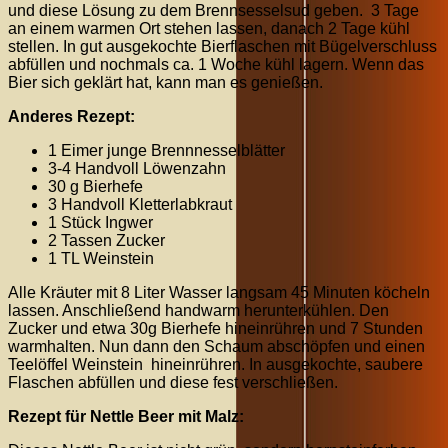
und diese Lösung zu dem Brennsesselsud geben. 3 Tage
an einem warmen Ort stehen lassen, danach 2 Tage kühl
stellen. In gut ausgekochte Bierflaschen mit Bügelverschluss
abfüllen und nochmals ca. 1 Woche kühl lagern. Wenn das
Bier sich geklärt hat, kann man es genießen.
Anderes Rezept:
1 Eimer junge Brennnesselblätter
3-4 Handvoll Löwenzahn
30 g Bierhefe
3 Handvoll Kletterlabkraut
1 Stück Ingwer
2 Tassen Zucker
1 TL Weinstein
Alle Kräuter mit 8 Liter Wasser langsam 45 Minuten köcheln
lassen. Anschließend handwarm herunterkühlen. Den
Zucker und etwa 30g Bierhefe hineinrühren und 7 Stunden
warmhalten. Nun dann den Schaum abschöpfen und einen
Teelöffel Weinstein hineinrühren. In ausgekochte, saubere
Flaschen abfüllen und diese fest verschließen.
Rezept für Nettle Beer mit Malz: