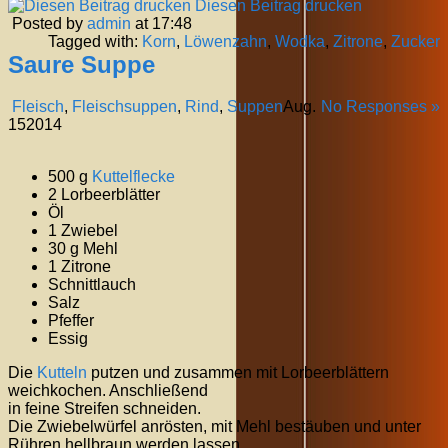
Diesen Beitrag drucken
Posted by
admin
at 17:48
Tagged with:
Korn
,
Löwenzahn
,
Wodka
,
Zitrone
,
Zucker
Saure Suppe
Fleisch
,
Fleischsuppen
,
Rind
,
Suppen
Aug.
No Responses »
15
2014
500 g
Kuttelflecke
2 Lorbeerblätter
Öl
1 Zwiebel
30 g Mehl
1 Zitrone
Schnittlauch
Salz
Pfeffer
Essig
Die
Kutteln
putzen und zusammen mit Lorbeerblättern
weichkochen. Anschließend
in feine Streifen schneiden.
Die Zwiebelwürfel anrösten, mit Mehl bestäuben und unter
Rühren hellbraun werden lassen.