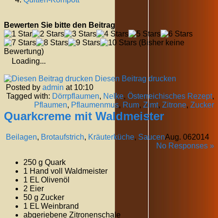
Bewerten Sie bitte den Beitrag
(Bisher keine
Bewertung)
Loading...
Diesen Beitrag drucken
Posted by
admin
at 10:10
Tagged with:
Dörrpflaumen
,
Nelke
,
Österreichisches Rezept
,
Pflaumen
,
Pflaumenmus
,
Rum
,
Zimt
,
Zitrone
,
Zucker
Quarkcreme mit Waldmeister
Beilagen
,
Brotaufstrich
,
Kräuterküche
,
Saucen
Aug.
06
2014
No Responses »
250 g Quark
1 Hand voll Waldmeister
1 EL Olivenöl
2 Eier
50 g Zucker
1 EL Weinbrand
abgeriebene Zitronenschale