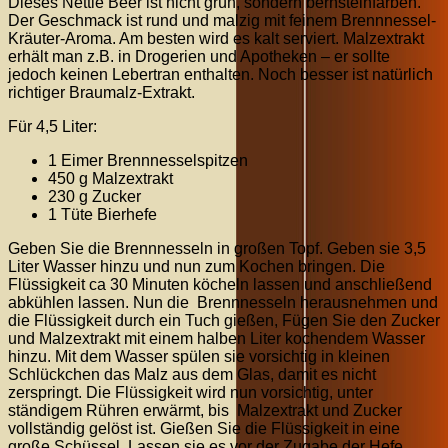
Dieses Nettle Beer ist nicht grün, sondern bernsteinfarben.
Der Geschmack ist rund und malzig mit feinem Brennnessel-
Kräuter-Aroma. Am besten wird es kalt serviert. Malzextrakt
erhält man z.B. in Drogerien und Apotheken – er sollte
jedoch keinen Lebertran enthalten. Noch besser ist natürlich
richtiger Braumalz-Extrakt.
Für 4,5 Liter:
1 Eimer Brennnesselspitzen
450 g Malzextrakt
230 g Zucker
1 Tüte Bierhefe
Geben Sie die Brennnesseln in großen Topf. Geben sie 3,5
Liter Wasser hinzu und nun zum Kochen bringen. Die
Flüssigkeit ca 30 Minuten köcheln lassen und anschließend
abkühlen lassen. Nun die Brennnesseln herausnehmen und
die Flüssigkeit durch ein Tuch gießen, Fügen Sie den Zucker
und Malzextrakt mit einem halben Liter kochendem Wasser
hinzu. Mit dem Wasser spülen sie vorsichtig in kleinen
Schlückchen das Malz aus dem Glas, damit es nicht
zerspringt. Die Flüssigkeit wird nun vorsichtig, unter
ständigem Rühren erwärmt, bis Malzextrakt und Zucker
vollständig gelöst ist. Gießen Sie die Flüssigkeit in eine
große Schüssel. Lassen sie es vor der Zugabe der Hefe