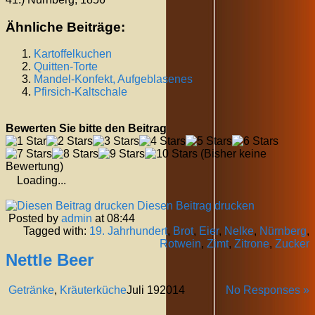
Ähnliche Beiträge:
Kartoffelkuchen
Quitten-Torte
Mandel-Konfekt, Aufgeblasenes
Pfirsich-Kaltschale
Bewerten Sie bitte den Beitrag
(Bisher keine
Bewertung)
Loading...
Diesen Beitrag drucken
Posted by
admin
at 08:44
Tagged with:
19. Jahrhundert
,
Brot
,
Eier
,
Nelke
,
Nürnberg
,
Rotwein
,
Zimt
,
Zitrone
,
Zucker
Nettle Beer
Getränke
,
Kräuterküche
Juli
19
2014
No Responses »