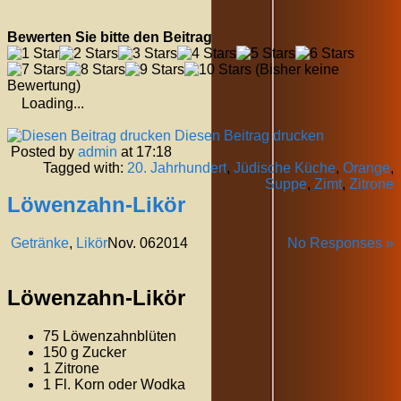
Bewerten Sie bitte den Beitrag
(Bisher keine
Bewertung)
Loading...
Diesen Beitrag drucken
Posted by
admin
at 17:18
Tagged with:
20. Jahrhundert
,
Jüdische Küche
,
Orange
,
Suppe
,
Zimt
,
Zitrone
Löwenzahn-Likör
Getränke
,
Likör
Nov.
06
2014
No Responses »
Löwenzahn-Likör
75 Löwenzahnblüten
150 g Zucker
1 Zitrone
1 Fl. Korn oder Wodka