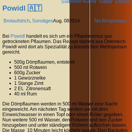
Südtiroler Küche
,
Suppe
,
Zitrone
Powidl 🇦🇹
Brotaufstrich
,
Sonstiges
Aug.
08
2014
No Responses »
Bei
Powidl
handelt es sich um ein Pflaumenmus aus
getrockneten Pflaumen. Das Rezept stammt aus Österreich.
Powidl wird dort als Spezialität zu klassischen Mehlspeisen
gereicht.
500g Dörrpflaumen, entsteint
500 ml Rotwein
600g Zucker
1 Gewürznelke
1 Stange Zimt
2 EL Zitronensaft
40 ml Rum
Die Dörrpflaumen werden in 500 ml Wasser eine Nacht
eingeweicht. Am nächsten Tag werden sie mit dem
Einweichwasser in einen Topf oder einen Bräter gegeben.
Nun weitere 500 ml Wasser, den Rotwein und den Zucker
hinzugeben und unter ständigem Rühren aufkochen lassen.
Die Masse 10 Minuten leicht köcheln lassen. Den Backofen