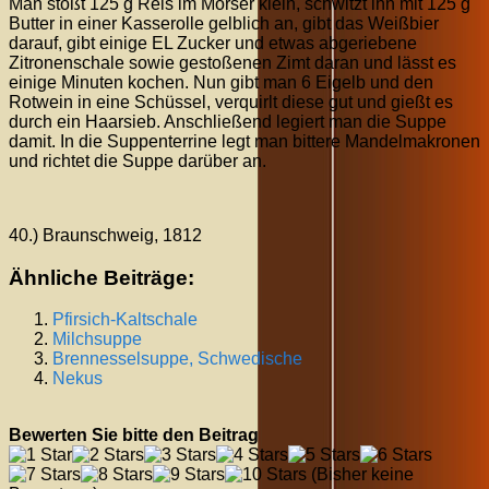
Man stößt 125 g Reis im Mörser klein, schwitzt ihn mit 125 g
Butter in einer Kasserolle gelblich an, gibt das Weißbier
darauf, gibt einige EL Zucker und etwas abgeriebene
Zitronenschale sowie gestoßenen Zimt daran und lässt es
einige Minuten kochen. Nun gibt man 6 Eigelb und den
Rotwein in eine Schüssel, verquirlt diese gut und gießt es
durch ein Haarsieb. Anschließend legiert man die Suppe
damit. In die Suppenterrine legt man bittere Mandelmakronen
und richtet die Suppe darüber an.
40.) Braunschweig, 1812
Ähnliche Beiträge:
Pfirsich-Kaltschale
Milchsuppe
Brennesselsuppe, Schwedische
Nekus
Bewerten Sie bitte den Beitrag
(Bisher keine