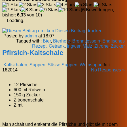
(
6
Bewertungen,
bisher:
6,33
von 10)
Loading...
Diesen Beitrag drucken
Posted by
admin
at 18:07
Tagged with:
Bier
,
Bierhefe
,
Brennsesseln
,
Englisches
Rezept
,
Getränk
,
Ingwer
,
Malz
,
Zitrone
,
Zucker
Pfirsich-Kaltschale
Kaltschalen
,
Suppen
,
Süsse Suppen
,
Weinsuppe
Juli
16
2014
No Responses »
12 Pfirsiche
600 ml Rotwein
150 g Zucker
Zitronenschale
Zimt
Man schält und entkernt die Pfirsiche und gibt sie mit dem