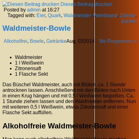
Diesen Beitrag drucken
Posted by
admin
at 16:27
Tagged with:
Eier
,
Quark
,
Waldmeister
,
Weinbrand
,
Zitrone
,
Zucker
Waldmeister-Bowle
Alkoholfrei
,
Bowle
,
Getränke
Aug.
03
2014
No Responses »
Waldmeister
1 l Weißwein
Zitronensaft
1 Flasche Sekt
Das Büschel Waldmeister, auch mit Blüten, ca. 1 Stunde
antrocknen lassen. Anschließend mit den Blüten nach Unten
in einen Krug hängen und mit 0,5 l Weißwein begießen. Ca.
1 Stunde ziehen lassen und den Waldmeister entfernen. Nun
mit weiteren 0,5 l Weißwein, etwas Zitronensaft und einer
Flasche Sekt auffüllen.
Alkoholfreie Waldmeister-Bowle