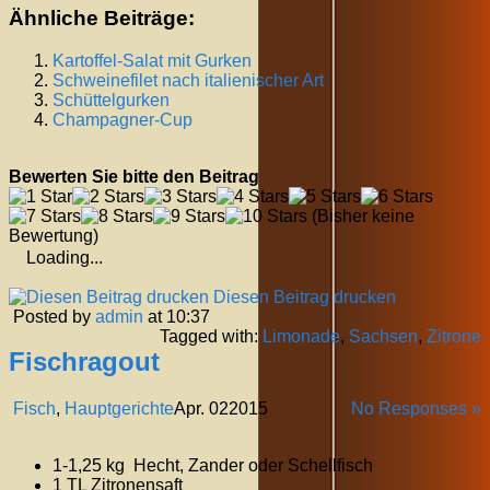
Ähnliche Beiträge:
Kartoffel-Salat mit Gurken
Schweinefilet nach italienischer Art
Schüttelgurken
Champagner-Cup
Bewerten Sie bitte den Beitrag
(Bisher keine
Bewertung)
Loading...
Diesen Beitrag drucken
Posted by
admin
at 10:37
Tagged with:
Limonade
,
Sachsen
,
Zitrone
Fischragout
Fisch
,
Hauptgerichte
Apr.
02
2015
No Responses »
1-1,25 kg Hecht, Zander oder Schellfisch
1 TL Zitronensaft