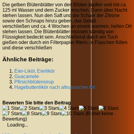
Die gelben Blütenblätter von den Blüten zupfen und mit ca.
125 ml Wasser und dem Zucker mischen. Dann über Nacht
stehen lassen. Nun den Saft und die Schale der Zitrone
sowie den Schnaps hinzu geben, das Gefäß
verschließen und ca. 4 Wochen an einem warmen, hellen Ort
stehen lassen. Die Blütenblätter müssen ständig von
Flüssigkeit bedeckt sein. Anschließend durch ein Tuch
gießen oder durch ein Filterpapier filtern, in Flaschen füllen
und diese verschließen
Ähnliche Beiträge:
Eier-Likör, Eierlikör
Guacamole
Pfirsichblütensirup
Hagebuttenlikör nach altrussischer Art
Bewerten Sie bitte den Beitrag
(Bisher keine
Bewertung)
Loading...