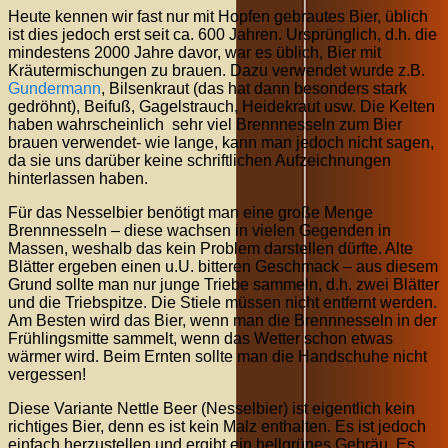
Heute kennen wir fast nur mit Hopfen gebrautes Bier, üblich
ist dies jedoch erst seit ca. 600 Jahren. Ursprünglich, d.h. die
mindestens 2000 Jahre davor, war es üblich, Bier mit
Kräutermischungen zu brauen. Dazu verwendet wurde z.B.
Gundermann
, Bilsenkraut (das hat dann besonders stark
gedröhnt), Beifuß, Gagelstrauch, Heidekraut usw. Die Kelten
haben wahrscheinlich sehr viel Brennnesseln zum Bier
brauen verwendet- wie lange, kann man jedoch nicht sagen,
da sie uns darüber keine schriftlichen Aufzeichnungen
hinterlassen haben.
Für das Nesselbier benötigt man eine große Menge
Brennnesseln – diese wachsen in vielen Gegenden in
Massen, weshalb das kein Problem darstellen dürfte. Alte
Blätter ergeben einen u.U. bitteren Geschmack – aus diesem
Grund sollte man nur junge Triebe sammeln, d.h. zwei Blätter
und die Triebspitze. Die Stiele müssen nicht entfernt werden.
Am Besten wird das Bier, wenn man die Brennnesseln in der
Frühlingsmitte sammelt, wenn das Wetter schon etwas
wärmer wird. Beim Ernten sollte man die Handschuhe nicht
vergessen!
Diese Variante Nettle Beer (Nesselbier) ist eigentlich kein
richtiges Bier, denn es ist kein Malz enthalten. Es ist jedoch
einfach herzustellen und ergibt ein hellgrünes Gebräu. Es