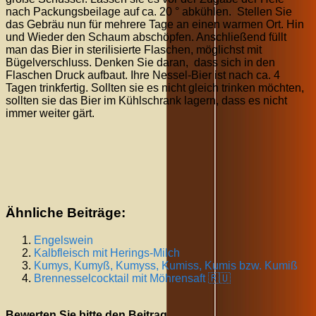
nach Packungsbeilage auf ca. 20 ° abkühlen. Stellen Sie
das Gebräu nun für mehrere Tage an einen warmen Ort. Hin
und Wieder den Schaum abschöpfen. Anschließend füllt
man das Bier in sterilisierte Flaschen, möglichst mit
Bügelverschluss. Denken Sie daran, dass sich in den
Flaschen Druck aufbaut. Ihre Nessel-Bier ist nach ca. 4
Tagen trinkfertig. Sollten sie es nicht gleich trinken möchten,
sollten sie das Bier im Kühlschrank lagern, dass es nicht
immer weiter gärt.
Ähnliche Beiträge:
Engelswein
Kalbfleisch mit Herings-Milch
Kumys, Kumyß, Kumyss, Kumiss, Kumis bzw. Kumiß
Brennesselcocktail mit Möhrensaft 🇷🇺
Bewerten Sie bitte den Beitrag