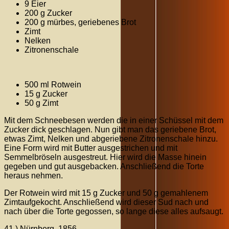
9 Eier
200 g Zucker
200 g mürbes, geriebenes Brot
Zimt
Nelken
Zitronenschale
500 ml Rotwein
15 g Zucker
50 g Zimt
Mit dem Schneebesen werden die in einer Schüssel mit dem
Zucker dick geschlagen. Nun gibt man das geriebene Brot,
etwas Zimt, Nelken und abgeriebene Zitronenschale hinzu.
Eine Form wird mit Butter ausgestrichen und mit
Semmelbröseln ausgestreut. Hier wird die Masse hinein
gegeben und gut ausgebacken. Anschließend die Torte
heraus nehmen.
Der Rotwein wird mit 15 g Zucker und 50 g gemahlenem
Zimtaufgekocht. Anschließend wird dieser Sud nach und
nach über die Torte gegossen, so lange diese alles aufsaugt.
41.) Nürnberg, 1856