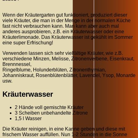
Wenn der Kräutergarten gut funktioniert, produziert dieser
viele Kräuter, die man in der Menge in der normalen Küche
fast nicht verbrauchen kann. Man kann aber auch mal
anderes ausprobieren, z.B. ein Kräuterwasser oder eine
Kräuterlimonade. Das Kräuterwasser ist gekühlt im Sommer
eine super Erfrischung!
Verwenden lassen sich sehr vielfältige Kräuter, wie z.B.
verschiedene Minzen, Melisse, Zitronenverbene, Eisenkraut,
Brennnessel,
Ringelblume, Holunderblüten, Zitronenthymian,
Johanniskraut, Rosenblütenblätter, Lavendel, Ysop, Monarde
usw.
Kräuterwasser
2 Hände voll gemischte Kräuter
3 Scheiben unbehandelte Zitrone
1,5 l Wasser
Die Kräuter reinigen, in eine Kanne geben und diese mit
frischem Wasser auffüllen. Nun 1-2 Stunden in die Sonne