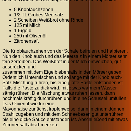
8 Knoblauchzehen
1/2 TL Grobes Meersalz
2 Scheiben Weißbrot ohne Rinde
125 ml Milch
1 Eigelb
250 ml Olivenöl
Zitronensaft
Die Knoblauchzehen von der Schale befreien und halbieren.
Nun den Knoblauch und das Meersalz in einem Mörser sehr
fein zerreiben. Das Weißbrot in der Milch einweichen, gut
ausdrücken und
zusammen mit dem Eigelb ebenfalls in den Mörser geben.
Ordentlich Untermischen und so lange mit der Knoblauch-
Salz-Mischung rühren, bis eine glatte Paste entstanden ist.
Falls die Paste zu dick wird, mit etwas warmem Wasser
sämig rühren. Die Mischung etwas ruhen lassen, dann
nochmals kräftig durchrühren und in eine Schüssel umfüllen.
Das Olivenöl wie für eine
Mayonnaise zunächst tropfenweise, dann in einem dünnen
Strahl zugeben und mit dem Schneebesen gut unterrühren,
bis eine dicke Sauce entstanden ist. Abschließend mit etwas
Zitronensaft abschmecken.