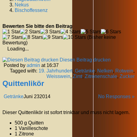
Nekus
Bischoffessenz
Bewerten Sie bitte den Beitrag
(Bisher keine
Bewertung)
Loading...
Diesen Beitrag drucken
Posted by
admin
at 16:37
Tagged with:
19. Jahrhundert
,
Getränke
,
Nelken
,
Rotwein
,
Weisswein
,
Zimt
,
Zitronenschale
,
Zucker
Quittenlikör
Getränke
Juni
23
2014
No Responses »
Dieser Quittenlikör ist sofort trinkbar und muss nicht lagern.
500 g Quitten
1 Vanilleschote
1 Zitrone