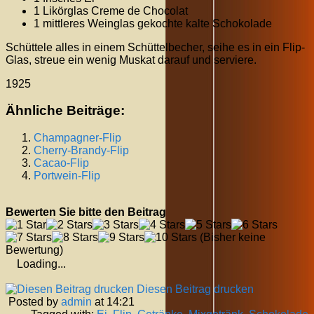
1 Likörglas Creme de Chocolat
1 mittleres Weinglas gekochte kalte Schokolade
Schüttele alles in einem Schüttelbecher, seihe es in ein Flip-
Glas, streue ein wenig Muskat darauf und serviere.
1925
Ähnliche Beiträge:
Champagner-Flip
Cherry-Brandy-Flip
Cacao-Flip
Portwein-Flip
Bewerten Sie bitte den Beitrag
(Bisher keine
Bewertung)
Loading...
Diesen Beitrag drucken
Posted by
admin
at 14:21