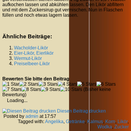
aufkochen lassen und abkühlen lassen. Den Likör abfiltern
und mit dem Zuckersirup gut vermischen. Nun in Flaschen
füllen und noch etwas lagern lassen.
Ähnliche Beiträge:
Wacholder-Likör
Eier-Likör, Eierlikör
Wermut-Likör
Preiselbeer-Likör
Bewerten Sie bitte den Beitrag
(Bisher keine
Bewertung)
Loading...
Diesen Beitrag drucken
Posted by
admin
at 17:57
Tagged with:
Angelika
,
Getränke
,
Kalmus
,
Korn
,
Likör
,
Wodka
,
Zucker