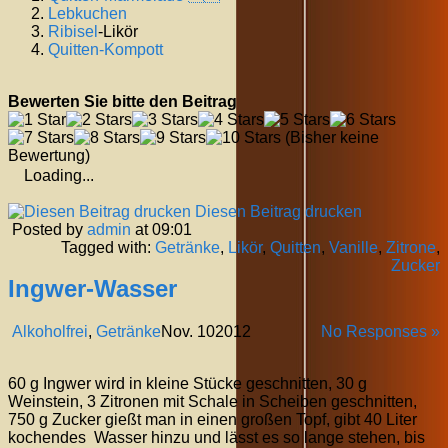
Lebkuchen
Ribisel
-Likör
Quitten-Kompott
Bewerten Sie bitte den Beitrag
(Bisher keine
Bewertung)
Loading...
Diesen Beitrag drucken
Posted by
admin
at 09:01
Tagged with:
Getränke
,
Likör
,
Quitten
,
Vanille
,
Zitrone
,
Zucker
Ingwer-Wasser
Alkoholfrei
,
Getränke
Nov.
10
2012
No Responses »
60 g Ingwer wird in kleine Stücke geschnitten, 30 g
Weinstein, 3 Zitronen mit Schale in Scheiben geschnitten,
750 g Zucker gießt man in einen großen Topf, gibt 40 Liter
kochendes Wasser hinzu und lässt es so lange stehen, bis