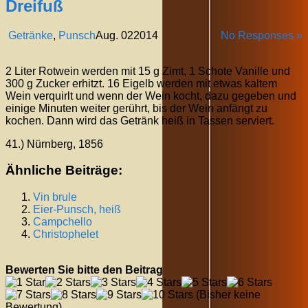
Dreifuß
Getränke
,
Punsch
Aug.
02
2014
No Responses »
2 Liter Rotwein werden mit 15 g Zimt, 1 Schote Vanille und
300 g Zucker erhitzt. 16 Eigelb werden mit etwas kaltem
Wein verquirlt und wenn der Wein kocht, dazu gegeben und
einige Minuten weiter gerührt, bis der Wein anfängt zu
kochen. Dann wird das Getränk heiß in Tassen serviert.
41.) Nürnberg, 1856
Ähnliche Beiträge:
Vin brule
Eier-Punsch, heiß
Campchello
Christophelet
Bewerten Sie bitte den Beitrag
(Bisher keine
Bewertung)