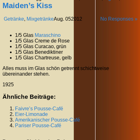
Maiden’s Kiss
Getränke
,
Mixgetränke
Aug.
05
2012
No Responses »
1/5 Glas
Maraschino
1/5 Glas Creme de Rose
1/5 Glas Curacao, grün
1/5 Glas Benediktiner
1/5 Glas Chartreuse, gelb
Alles muss im Glas schön getrennt schichtweise
übereinander stehen.
1925
Ähnliche Beiträge:
Faivre’s Pousse-Café
Eier-Limonade
Amerikanischer Pousse-Café
Pariser Pousse-Café