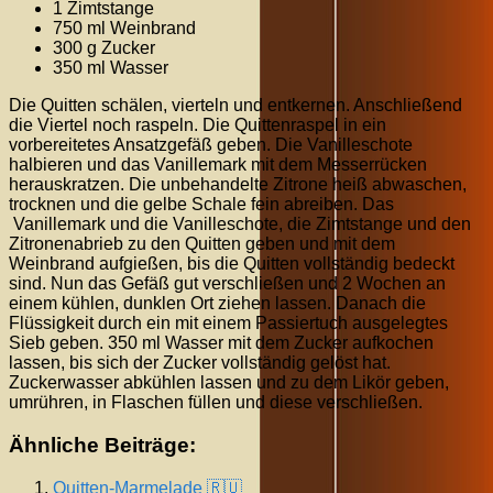
1 Zimtstange
750 ml Weinbrand
300 g Zucker
350 ml Wasser
Die Quitten schälen, vierteln und entkernen. Anschließend
die Viertel noch raspeln. Die Quittenraspel in ein
vorbereitetes Ansatzgefäß geben. Die Vanilleschote
halbieren und das Vanillemark mit dem Messerrücken
herauskratzen. Die unbehandelte Zitrone heiß abwaschen,
trocknen und die gelbe Schale fein abreiben. Das
Vanillemark und die Vanilleschote, die Zimtstange und den
Zitronenabrieb zu den Quitten geben und mit dem
Weinbrand aufgießen, bis die Quitten vollständig bedeckt
sind. Nun das Gefäß gut verschließen und 2 Wochen an
einem kühlen, dunklen Ort ziehen lassen. Danach die
Flüssigkeit durch ein mit einem Passiertuch ausgelegtes
Sieb geben. 350 ml Wasser mit dem Zucker aufkochen
lassen, bis sich der Zucker vollständig gelöst hat.
Zuckerwasser abkühlen lassen und zu dem Likör geben,
umrühren, in Flaschen füllen und diese verschließen.
Ähnliche Beiträge:
Quitten-Marmelade 🇷🇺