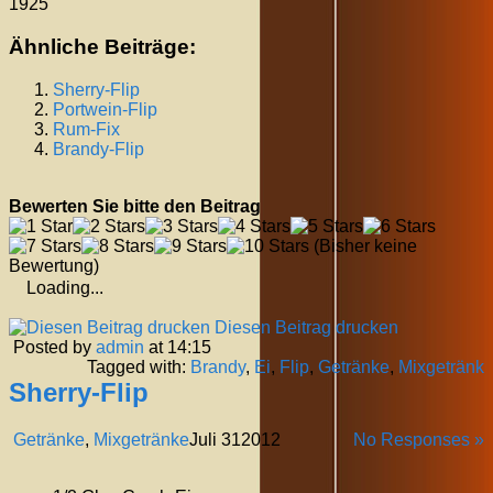
1925
Ähnliche Beiträge:
Sherry-Flip
Portwein-Flip
Rum-Fix
Brandy-Flip
Bewerten Sie bitte den Beitrag
(Bisher keine
Bewertung)
Loading...
Diesen Beitrag drucken
Posted by
admin
at 14:15
Tagged with:
Brandy
,
Ei
,
Flip
,
Getränke
,
Mixgetränk
Sherry-Flip
Getränke
,
Mixgetränke
Juli
31
2012
No Responses »