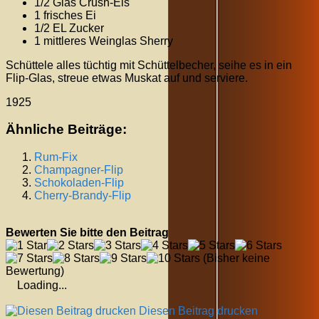
1/2 Glas Crush-Eis
1 frisches Ei
1/2 EL Zucker
1 mittleres Weinglas Sherry
Schüttele alles tüchtig mit Schüttelbecher, seihe es in ein
Flip-Glas, streue etwas Muskat auf und serviere.
1925
Ähnliche Beiträge:
Rum-Fix
Champagner-Flip
Schokoladen-Flip
Cherry-Brandy-Flip
Bewerten Sie bitte den Beitrag
(Bisher keine
Bewertung)
Loading...
Diesen Beitrag drucken