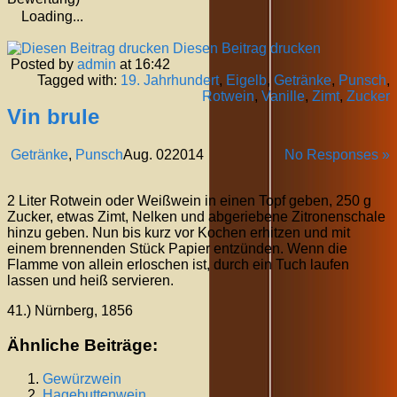
Loading...
Diesen Beitrag drucken
Posted by
admin
at 16:42
Tagged with:
19. Jahrhundert
,
Eigelb
,
Getränke
,
Punsch
,
Rotwein
,
Vanille
,
Zimt
,
Zucker
Vin brule
Getränke
,
Punsch
Aug.
02
2014
No Responses »
2 Liter Rotwein oder Weißwein in einen Topf geben, 250 g
Zucker, etwas Zimt, Nelken und abgeriebene Zitronenschale
hinzu geben. Nun bis kurz vor Kochen erhitzen und mit
einem brennenden Stück Papier entzünden. Wenn die
Flamme von allein erloschen ist, durch ein Tuch laufen
lassen und heiß servieren.
41.) Nürnberg, 1856
Ähnliche Beiträge:
Gewürzwein
Hagebuttenwein