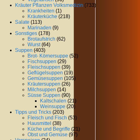
Kräuter Pflanzen Volksmedizin
(733)
Krankheiten
(1)
Kräuterküche
(218)
Salate
(113)
Marinaden
(9)
Sonstiges
(178)
Brotaufstrich
(62)
Wurst
(64)
Suppen
(403)
Brot- Körnersuppe
(52)
Fischsuppen
(29)
Fleischsuppen
(39)
Geflügelsuppen
(19)
Gemüsesuppen
(105)
Kräutersuppen
(26)
Milchsuppen
(14)
Süsse Suppen
(90)
Kaltschalen
(21)
Weinsuppe
(20)
Tipps und Tricks
(203)
Fleisch und Fisch
(53)
Hausmittel
(38)
Küche und Begriffe
(21)
Obst und Gemüse
(97)