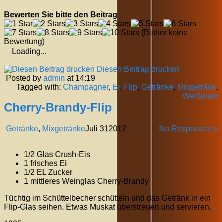
Bewerten Sie bitte den Beitrag
(Bisher keine
Bewertung)
Loading...
Diesen Beitrag drucken
Posted by
admin
at 14:19
Tagged with:
Champagner
,
Ei
,
Flip
,
Getränke
,
Mixgetränk
,
Weißwein
Cherry-Brandy-Flip
Getränke
,
Mixgetränke
Juli
31
2012
No Responses »
1/2 Glas Crush-Eis
1 frisches Ei
1/2 EL Zucker
1 mittleres Weinglas Cherry-Brandy
Tüchtig im Schüttelbecher schütteln und das Getränk in ein
Flip-Glas seihen. Etwas Muskat überstreuen und servieren.