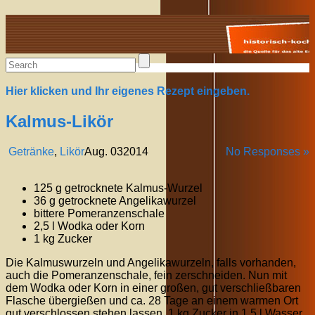
Alte Rezepte online
Hier klicken und Ihr eigenes Rezept eingeben.
Kalmus-Likör
Getränke
,
Likör
Aug.
03
2014
No Responses »
125 g getrocknete Kalmus-Wurzel
36 g getrocknete Angelikawurzel
bittere Pomeranzenschale
2,5 l Wodka oder Korn
1 kg Zucker
Die Kalmuswurzeln und Angelikawurzeln, falls vorhanden,
auch die Pomeranzenschale, fein zerschneiden. Nun mit
dem Wodka oder Korn in einer großen, gut verschließbaren
Flasche übergießen und ca. 28 Tage an einem warmen Ort
gut verschlossen stehen lassen. 1 kg Zucker in 1,5 l Wasser