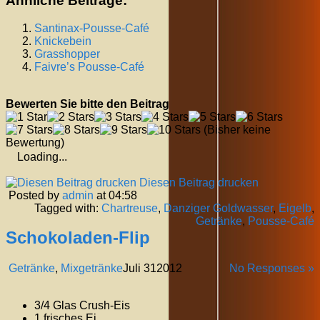
Ähnliche Beiträge:
Santinax-Pousse-Café
Knickebein
Grasshopper
Faivre’s Pousse-Café
Bewerten Sie bitte den Beitrag
(Bisher keine
Bewertung)
Loading...
Diesen Beitrag drucken
Posted by
admin
at 04:58
Tagged with:
Chartreuse
,
Danziger Goldwasser
,
Eigelb
,
Getränke
,
Pousse-Café
Schokoladen-Flip
Getränke
,
Mixgetränke
Juli
31
2012
No Responses »
3/4 Glas Crush-Eis
1 frisches Ei