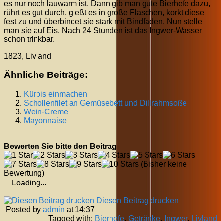
es nur noch lauwarm ist. Dann gib man gute Bierhefe dazu,
rührt es gut durch, gießt es in große Flaschen, korkt diese
fest zu und überbindet sie stark mit Bindfaden. Nun stelle
man sie auf Eis. Nach 24 Stunden ist das Ingwer-Wasser
schon trinkbar.
1823, Livland
Ähnliche Beiträge:
Kürbis einmachen
Schollenfilet an Gemüsebett und Dillrahmsoße
Wein-Creme
Mayonnaise
Bewerten Sie bitte den Beitrag
(Bisher keine
Bewertung)
Loading...
Diesen Beitrag drucken
Posted by
admin
at 14:37
Tagged with:
Bierhefe
,
Getränke
,
Ingwer
,
Livland