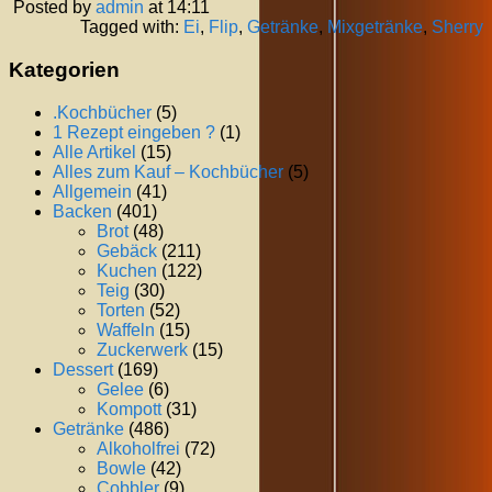
Posted by
admin
at 14:11
Tagged with:
Ei
,
Flip
,
Getränke
,
Mixgetränke
,
Sherry
Kategorien
.Kochbücher
(5)
1 Rezept eingeben ?
(1)
Alle Artikel
(15)
Alles zum Kauf – Kochbücher
(5)
Allgemein
(41)
Backen
(401)
Brot
(48)
Gebäck
(211)
Kuchen
(122)
Teig
(30)
Torten
(52)
Waffeln
(15)
Zuckerwerk
(15)
Dessert
(169)
Gelee
(6)
Kompott
(31)
Getränke
(486)
Alkoholfrei
(72)
Bowle
(42)
Cobbler
(9)