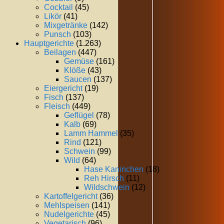
Cocktail
(45)
Likör
(41)
Mixgetränke
(142)
Punsch
(103)
Hauptgerichte
(1.263)
Beilagen
(447)
Gemüse
(161)
Klöße
(43)
Saucen
(137)
Eiergericht
(19)
Fisch
(137)
Fleisch
(449)
Geflügel
(78)
Kalb
(69)
Lamm Hammel
(35)
Rind
(121)
Schwein
(99)
Wild
(64)
Hase Kaninchen
(18)
Reh Hirsch
(11)
Wildschwein
(12)
Kartoffelgericht
(36)
Mehlspeisen
(141)
Nudelgerichte
(45)
Vegetarisch
(96)