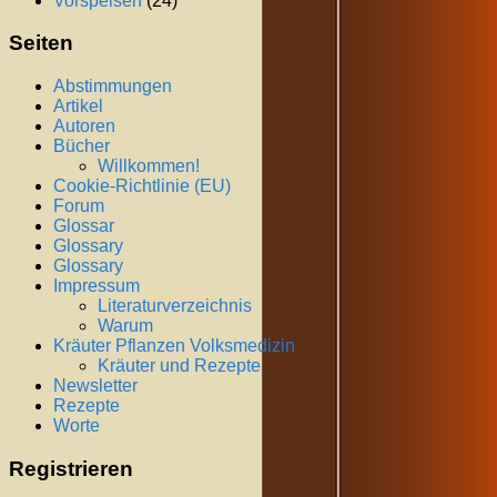
Vorspeisen
(24)
Seiten
Abstimmungen
Artikel
Autoren
Bücher
Willkommen!
Cookie-Richtlinie (EU)
Forum
Glossar
Glossary
Glossary
Impressum
Literaturverzeichnis
Warum
Kräuter Pflanzen Volksmedizin
Kräuter und Rezepte
Newsletter
Rezepte
Worte
Registrieren