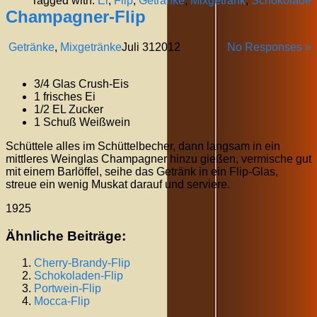
Tagged with:
Ei
,
Flip
,
Getränke
,
Mixgetränk
,
Schokolade
Champagner-Flip
Getränke
,
Mixgetränke
Juli
31
2012
No Responses »
3/4 Glas Crush-Eis
1 frisches Ei
1/2 EL Zucker
1 Schuß Weißwein
Schüttele alles im Schüttelbecher, dann langsam in ein
mittleres Weinglas Champagner hinzu gießen, vermische gut
mit einem Barlöffel, seihe das Getränk in ein Flip-Glas,
streue ein wenig Muskat darauf und serviere.
1925
Ähnliche Beiträge:
Cherry-Brandy-Flip
Schokoladen-Flip
Portwein-Flip
Mocca-Flip