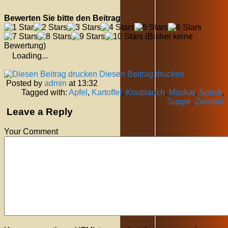
Bewerten Sie bitte den Beitrag
(Bisher keine
Bewertung)
Loading...
Diesen Beitrag drucken
Posted by
admin
at 13:32
Tagged with:
Apfel
,
Kartoffel
,
Knoblauch
,
Muskat
,
Speck
,
Suppe
,
Zwiebel
Leave a Reply
Your Comment