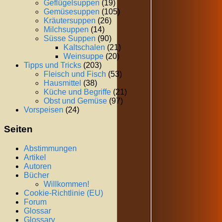
Geflügelsuppen
(19)
Gemüsesuppen
(105)
Kräutersuppen
(26)
Milchsuppen
(14)
Süsse Suppen
(90)
Kaltschalen
(21)
Weinsuppe
(20)
Tipps und Tricks
(203)
Fleisch und Fisch
(53)
Hausmittel
(38)
Küche und Begriffe
(21)
Obst und Gemüse
(97)
Vorspeisen
(24)
Seiten
Abstimmungen
Artikel
Autoren
Bücher
Willkommen!
Cookie-Richtlinie (EU)
Forum
Glossar
Glossary