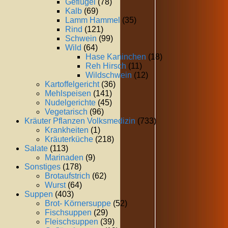
Geflügel
(78)
Kalb
(69)
Lamm Hammel
(35)
Rind
(121)
Schwein
(99)
Wild
(64)
Hase Kaninchen
(18)
Reh Hirsch
(11)
Wildschwein
(12)
Kartoffelgericht
(36)
Mehlspeisen
(141)
Nudelgerichte
(45)
Vegetarisch
(96)
Kräuter Pflanzen Volksmedizin
(733)
Krankheiten
(1)
Kräuterküche
(218)
Salate
(113)
Marinaden
(9)
Sonstiges
(178)
Brotaufstrich
(62)
Wurst
(64)
Suppen
(403)
Brot- Körnersuppe
(52)
Fischsuppen
(29)
Fleischsuppen
(39)