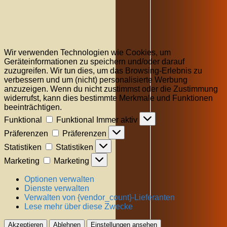
Wir verwenden Technologien wie Cookies, um
Geräteinformationen zu speichern und/oder darauf
zuzugreifen. Wir tun dies, um das Browsing-Erlebnis zu
verbessern und um (nicht) personalisierte Werbung
anzuzeigen. Wenn du nicht zustimmst oder die Zustimmung
widerrufst, kann dies bestimmte Merkmale und Funktionen
beeinträchtigen.
Funktional
Funktional
Immer aktiv
Präferenzen
Präferenzen
Statistiken
Statistiken
Marketing
Marketing
Optionen verwalten
Dienste verwalten
Verwalten von {vendor_count}-Lieferanten
Lese mehr über diese Zwecke
Akzeptieren
Ablehnen
Einstellungen ansehen