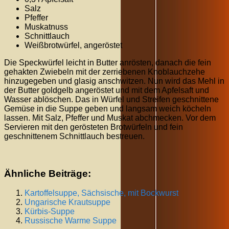
Salz
Pfeffer
Muskatnuss
Schnittlauch
Weißbrotwürfel, angeröstet
Die Speckwürfel leicht in Butter anrösten, danach die fein
gehakten Zwiebeln mit der zerriebenen Knoblauchzehe
hinzugegeben und glasig anschwitzen. Nun wird das Mehl in
der Butter goldgelb angeröstet und mit dem Apfelsaft und
Wasser ablöschen. Das in Würfel und Streifen geschnittene
Gemüse in die Suppe geben und langsam weich köcheln
lassen. Mit Salz, Pfeffer und Muskat abchmecken. Vor dem
Servieren mit den gerösteten Brotwürfeln und fein
geschnittenem Schnittlauch bestreuen.
Ähnliche Beiträge:
Kartoffelsuppe, Sächsische, mit Bockwurst
Ungarische Krautsuppe
Kürbis-Suppe
Russische Warme Suppe