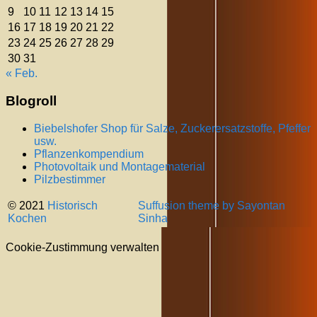
9
10
11
12
13
14
15
16
17
18
19
20
21
22
23
24
25
26
27
28
29
30
31
« Feb.
Blogroll
Biebelshofer Shop für Salze, Zuckerersatzstoffe, Pfeffer
usw.
Pflanzenkompendium
Photovoltaik und Montagematerial
Pilzbestimmer
© 2021
Historisch
Suffusion theme by Sayontan
Kochen
Sinha
Cookie-Zustimmung verwalten