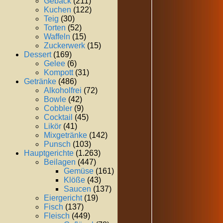
Gebäck
(211)
Kuchen
(122)
Teig
(30)
Torten
(52)
Waffeln
(15)
Zuckerwerk
(15)
Dessert
(169)
Gelee
(6)
Kompott
(31)
Getränke
(486)
Alkoholfrei
(72)
Bowle
(42)
Cobbler
(9)
Cocktail
(45)
Likör
(41)
Mixgetränke
(142)
Punsch
(103)
Hauptgerichte
(1.263)
Beilagen
(447)
Gemüse
(161)
Klöße
(43)
Saucen
(137)
Eiergericht
(19)
Fisch
(137)
Fleisch
(449)