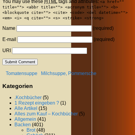
You may use these
HTML
tags and attributes:
<a href=""
title=""> <abbr title=""> <acronym title=""> <b>
<blockquote cite=""> <cite> <code> <del datetime="">
<em> <i> <q cite=""> <s> <strike> <strong>
Name
(required)
E-mail
(required)
URI
Tomatensuppe
Milchsuppe, Pommersche
Kategorien
.Kochbücher
(5)
1 Rezept eingeben ?
(1)
Alle Artikel
(15)
Alles zum Kauf – Kochbücher
(5)
Allgemein
(41)
Backen
(401)
Brot
(48)