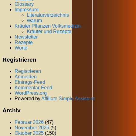
Glossary
Impressum
Literaturverzeichnis
Warum
Kräuter Pflanzen Volksmedizin
Kräuter und Rezepte
Newsletter
Rezepte
Worte
Registrieren
Registrieren
Anmelden
Eintrags-Feed
Kommentar-Feed
WordPress.org
Powered by
Affiliate Simple Assistent
Archiv
Februar 2026
(47)
November 2025
(5)
Oktober 2025
(150)