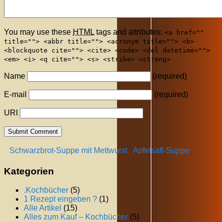
You may use these
HTML
tags and attributes:
<a href=""
title=""> <abbr title=""> <acronym title=""> <b>
<blockquote cite=""> <cite> <code> <del datetime="">
<em> <i> <q cite=""> <s> <strike> <strong>
Name
(required)
E-mail
(required)
URI
Schwarzbrot-Suppe mit Mettwurst
Apfelsaft-Suppe
Kategorien
.Kochbücher
(5)
1 Rezept eingeben ?
(1)
Alle Artikel
(15)
Alles zum Kauf – Kochbücher
(5)