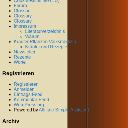
Cookie-Richtlinie (EU)
Forum
Glossar
Glossary
Glossary
Impressum
Literaturverzeichnis
Warum
Kräuter Pflanzen Volksmedizin
Kräuter und Rezepte
Newsletter
Rezepte
Worte
Registrieren
Registrieren
Anmelden
Eintrags-Feed
Kommentar-Feed
WordPress.org
Powered by
Affiliate Simple Assistent
Archiv