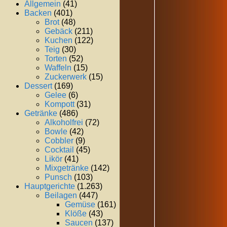
Allgemein
(41)
Backen
(401)
Brot
(48)
Gebäck
(211)
Kuchen
(122)
Teig
(30)
Torten
(52)
Waffeln
(15)
Zuckerwerk
(15)
Dessert
(169)
Gelee
(6)
Kompott
(31)
Getränke
(486)
Alkoholfrei
(72)
Bowle
(42)
Cobbler
(9)
Cocktail
(45)
Likör
(41)
Mixgetränke
(142)
Punsch
(103)
Hauptgerichte
(1.263)
Beilagen
(447)
Gemüse
(161)
Klöße
(43)
Saucen
(137)