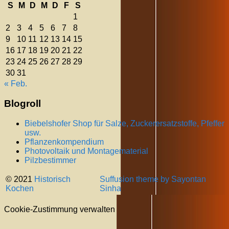
S
M
D
M
D
F
S
1
2
3
4
5
6
7
8
9
10
11
12
13
14
15
16
17
18
19
20
21
22
23
24
25
26
27
28
29
30
31
« Feb.
Blogroll
Biebelshofer Shop für Salze, Zuckerersatzstoffe, Pfeffer
usw.
Pflanzenkompendium
Photovoltaik und Montagematerial
Pilzbestimmer
© 2021
Historisch
Suffusion theme by Sayontan
Kochen
Sinha
Cookie-Zustimmung verwalten