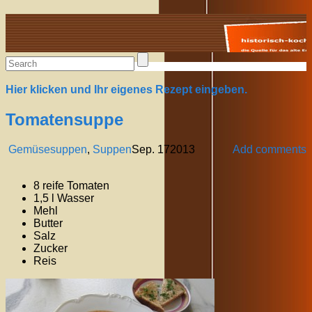
Alte Rezepte online
Hier klicken und Ihr eigenes Rezept eingeben.
Tomatensuppe
Gemüsesuppen
,
Suppen
Sep.
17
2013
Add comments
8 reife Tomaten
1,5 l Wasser
Mehl
Butter
Salz
Zucker
Reis