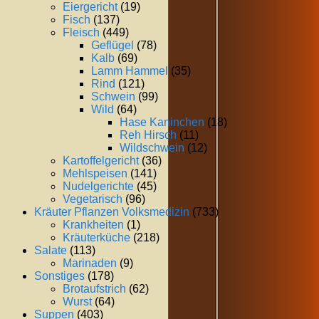
Eiergericht
(19)
Fisch
(137)
Fleisch
(449)
Geflügel
(78)
Kalb
(69)
Lamm Hammel
(35)
Rind
(121)
Schwein
(99)
Wild
(64)
Hase Kaninchen
(18)
Reh Hirsch
(11)
Wildschwein
(12)
Kartoffelgericht
(36)
Mehlspeisen
(141)
Nudelgerichte
(45)
Vegetarisch
(96)
Kräuter Pflanzen Volksmedizin
(733)
Krankheiten
(1)
Kräuterküche
(218)
Salate
(113)
Marinaden
(9)
Sonstiges
(178)
Brotaufstrich
(62)
Wurst
(64)
Suppen
(403)