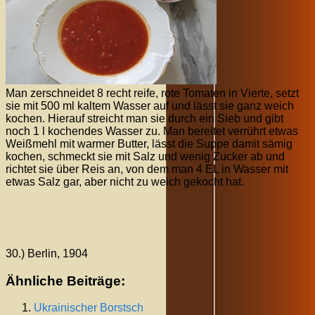
Man zerschneidet 8 recht reife, rote Tomaten in Vierte, setzt
sie mit 500 ml kaltem Wasser auf und lässt sie ganz weich
kochen. Hierauf streicht man sie durch ein Sieb und gibt
noch 1 l kochendes Wasser zu. Man bereitet verrührt etwas
Weißmehl mit warmer Butter, lässt die Suppe damit sämig
kochen, schmeckt sie mit Salz und wenig Zucker ab und
richtet sie über Reis an, von dem man 4 EL in Wasser mit
etwas Salz gar, aber nicht zu weich gekocht hat.
30.) Berlin, 1904
Ähnliche Beiträge:
Ukrainischer Borstsch