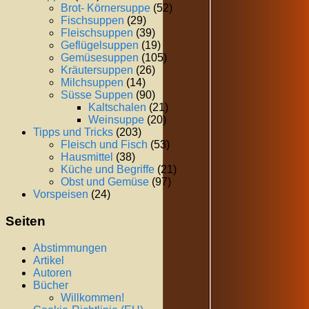
Brot- Körnersuppe
(52)
Fischsuppen
(29)
Fleischsuppen
(39)
Geflügelsuppen
(19)
Gemüsesuppen
(105)
Kräutersuppen
(26)
Milchsuppen
(14)
Süsse Suppen
(90)
Kaltschalen
(21)
Weinsuppe
(20)
Tipps und Tricks
(203)
Fleisch und Fisch
(53)
Hausmittel
(38)
Küche und Begriffe
(21)
Obst und Gemüse
(97)
Vorspeisen
(24)
Seiten
Abstimmungen
Artikel
Autoren
Bücher
Willkommen!