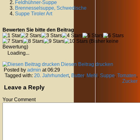
Feldhühner-Suppe
Brennesselsuppe, Schwedische
Suppe Tiroler Art
Bewerten Sie bitte den Beitrag
(Bisher keine
Bewertung)
Loading...
Diesen Beitrag drucken
Posted by
admin
at 06:29
Tagged with:
20. Jahrhundert
,
Butter
,
Mehl
,
Suppe
,
Tomaten
,
Zucker
Leave a Reply
Your Comment