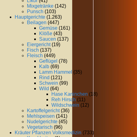
Likör
(41)
Mixgetränke
(142)
Punsch
(103)
Hauptgerichte
(1.263)
Beilagen
(447)
Gemüse
(161)
Klöße
(43)
Saucen
(137)
Eiergericht
(19)
Fisch
(137)
Fleisch
(449)
Geflügel
(78)
Kalb
(69)
Lamm Hammel
(35)
Rind
(121)
Schwein
(99)
Wild
(64)
Hase Kaninchen
(18)
Reh Hirsch
(11)
Wildschwein
(12)
Kartoffelgericht
(36)
Mehlspeisen
(141)
Nudelgerichte
(45)
Vegetarisch
(96)
Kräuter Pflanzen Volksmedizin
(733)