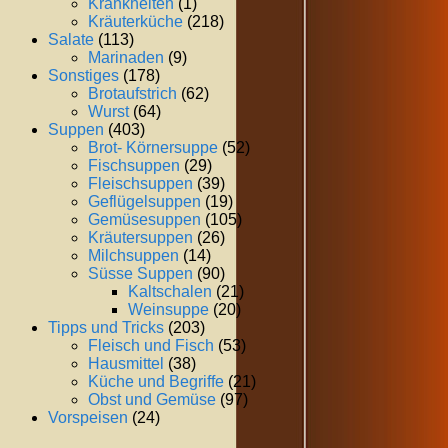
Krankheiten
(1)
Kräuterküche
(218)
Salate
(113)
Marinaden
(9)
Sonstiges
(178)
Brotaufstrich
(62)
Wurst
(64)
Suppen
(403)
Brot- Körnersuppe
(52)
Fischsuppen
(29)
Fleischsuppen
(39)
Geflügelsuppen
(19)
Gemüsesuppen
(105)
Kräutersuppen
(26)
Milchsuppen
(14)
Süsse Suppen
(90)
Kaltschalen
(21)
Weinsuppe
(20)
Tipps und Tricks
(203)
Fleisch und Fisch
(53)
Hausmittel
(38)
Küche und Begriffe
(21)
Obst und Gemüse
(97)
Vorspeisen
(24)