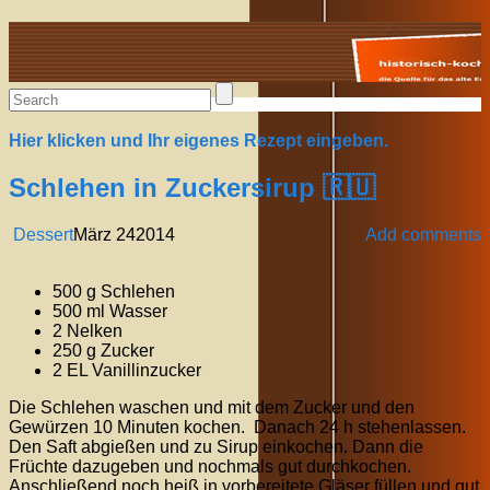
Alte Rezepte online
Hier klicken und Ihr eigenes Rezept eingeben.
Schlehen in Zuckersirup 🇷🇺
Dessert
März
24
2014
Add comments
500 g Schlehen
500 ml Wasser
2 Nelken
250 g Zucker
2 EL Vanillinzucker
Die Schlehen waschen und mit dem Zucker und den
Gewürzen 10 Minuten kochen. Danach 24 h stehenlassen.
Den Saft abgießen und zu Sirup einkochen. Dann die
Früchte dazugeben und nochmals gut durchkochen.
Anschließend noch heiß in vorbereitete Gläser füllen und gut