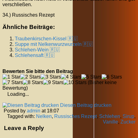
verschließen.
34.) Russisches Rezept
Ähnliche Beiträge:
Traubenkirschen-Kissel 🇷🇺
Suppe mit Nelkenwurzwurzeln 🇷🇺
Schlehen-Wein 🇷🇺
Schlehensaft 🇷🇺
Bewerten Sie bitte den Beitrag
(Bisher keine
Bewertung)
Loading...
Diesen Beitrag drucken
Posted by
admin
at 18:07
Tagged with:
Nelken
,
Russisches Rezept
,
Schlehen
,
Sirup
,
Vanille
,
Zucker
Leave a Reply