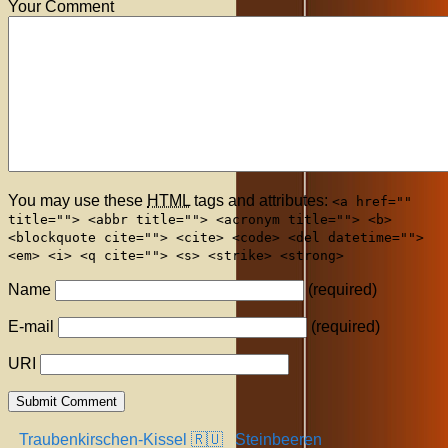
Your Comment
You may use these
HTML
tags and attributes:
<a href=""
title=""> <abbr title=""> <acronym title=""> <b>
<blockquote cite=""> <cite> <code> <del datetime="">
<em> <i> <q cite=""> <s> <strike> <strong>
Name
(required)
E-mail
(required)
URI
Traubenkirschen-Kissel 🇷🇺
Steinbeeren