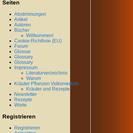
Seiten
Abstimmungen
Artikel
Autoren
Bücher
Willkommen!
Cookie-Richtlinie (EU)
Forum
Glossar
Glossary
Glossary
Impressum
Literaturverzeichnis
Warum
Kräuter Pflanzen Volksmedizin
Kräuter und Rezepte
Newsletter
Rezepte
Worte
Registrieren
Registrieren