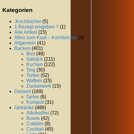
Kategorien
.Kochbücher
(5)
1 Rezept eingeben ?
(1)
Alle Artikel
(15)
Alles zum Kauf – Kochbücher
(5)
Allgemein
(41)
Backen
(401)
Brot
(48)
Gebäck
(211)
Kuchen
(122)
Teig
(30)
Torten
(52)
Waffeln
(15)
Zuckerwerk
(15)
Dessert
(169)
Gelee
(6)
Kompott
(31)
Getränke
(486)
Alkoholfrei
(72)
Bowle
(42)
Cobbler
(9)
Cocktail
(45)