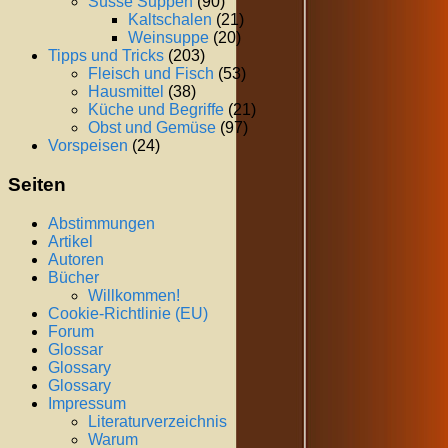
Süsse Suppen
(90)
Kaltschalen
(21)
Weinsuppe
(20)
Tipps und Tricks
(203)
Fleisch und Fisch
(53)
Hausmittel
(38)
Küche und Begriffe
(21)
Obst und Gemüse
(97)
Vorspeisen
(24)
Seiten
Abstimmungen
Artikel
Autoren
Bücher
Willkommen!
Cookie-Richtlinie (EU)
Forum
Glossar
Glossary
Glossary
Impressum
Literaturverzeichnis
Warum