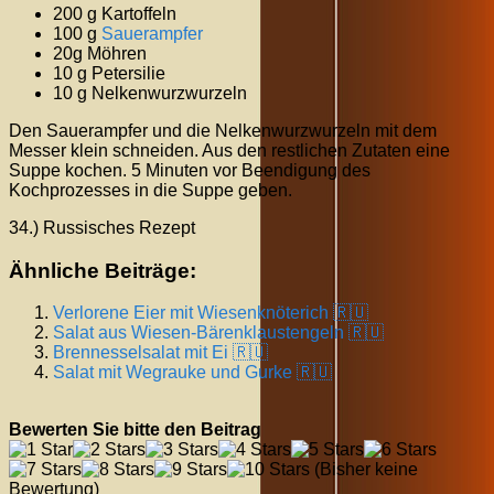
200 g Kartoffeln
100 g
Sauerampfer
20g Möhren
10 g Petersilie
10 g Nelkenwurzwurzeln
Den Sauerampfer und die Nelkenwurzwurzeln mit dem
Messer klein schneiden. Aus den restlichen Zutaten eine
Suppe kochen. 5 Minuten vor Beendigung des
Kochprozesses in die Suppe geben.
34.) Russisches Rezept
Ähnliche Beiträge:
Verlorene Eier mit Wiesenknöterich 🇷🇺
Salat aus Wiesen-Bärenklaustengeln 🇷🇺
Brennesselsalat mit Ei 🇷🇺
Salat mit Wegrauke und Gurke 🇷🇺
Bewerten Sie bitte den Beitrag
(Bisher keine
Bewertung)