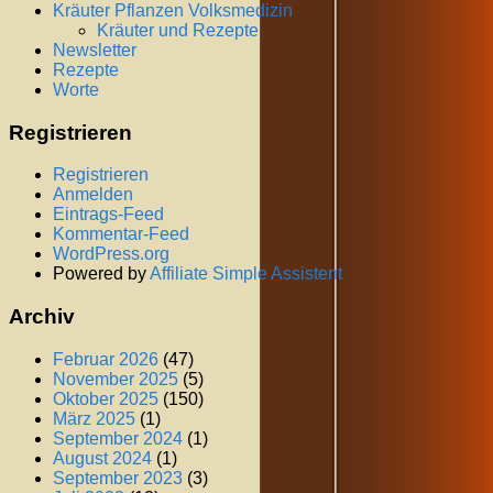
Kräuter Pflanzen Volksmedizin
Kräuter und Rezepte
Newsletter
Rezepte
Worte
Registrieren
Registrieren
Anmelden
Eintrags-Feed
Kommentar-Feed
WordPress.org
Powered by
Affiliate Simple Assistent
Archiv
Februar 2026
(47)
November 2025
(5)
Oktober 2025
(150)
März 2025
(1)
September 2024
(1)
August 2024
(1)
September 2023
(3)