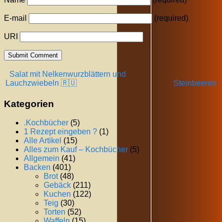
E-mail
(required)
URI
Salat mit Nelkenwurzblättern und
Lauchzwiebeln 🇷🇺
Steinbeeren
Kategorien
.Kochbücher
(5)
1 Rezept eingeben ?
(1)
Alle Artikel
(15)
Alles zum Kauf – Kochbücher
(5)
Allgemein
(41)
Backen
(401)
Brot
(48)
Gebäck
(211)
Kuchen
(122)
Teig
(30)
Torten
(52)
Waffeln
(15)