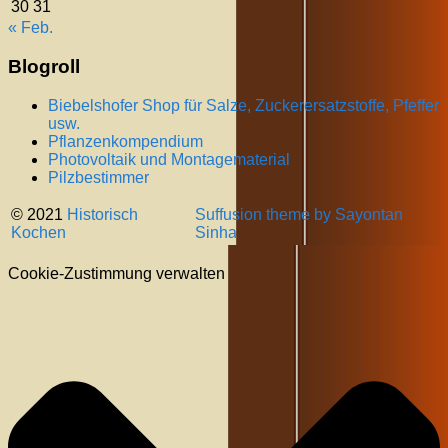
30
31
« Feb.
Blogroll
Biebelshofer Shop für Salze, Zuckerersatzstoffe, Pfeffer
usw.
Pflanzenkompendium
Photovoltaik und Montagematerial
Pilzbestimmer
© 2021
Historisch
Suffusion theme by Sayontan
Kochen
Sinha
Cookie-Zustimmung verwalten