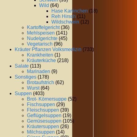
Wild
(64)
Hase Kaninchen
(18)
Reh Hirsch
(11)
Wildschwein
(12)
Kartoffelgericht
(36)
Mehlspeisen
(141)
Nudelgerichte
(45)
Vegetarisch
(96)
Kräuter Pflanzen Volksmedizin
(733)
Krankheiten
(1)
Kräuterküche
(218)
Salate
(113)
Marinaden
(9)
Sonstiges
(178)
Brotaufstrich
(62)
Wurst
(64)
Suppen
(403)
Brot- Körnersuppe
(52)
Fischsuppen
(29)
Fleischsuppen
(39)
Geflügelsuppen
(19)
Gemüsesuppen
(105)
Kräutersuppen
(26)
Milchsuppen
(14)