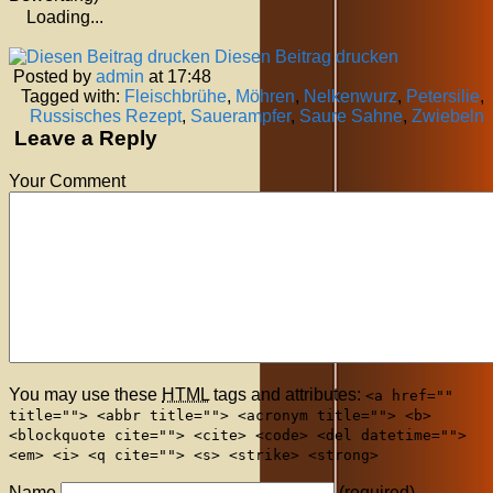
Loading...
Diesen Beitrag drucken
Posted by
admin
at 17:48
Tagged with:
Fleischbrühe
,
Möhren
,
Nelkenwurz
,
Petersilie
,
Russisches Rezept
,
Sauerampfer
,
Saure Sahne
,
Zwiebeln
Leave a Reply
Your Comment
You may use these
HTML
tags and attributes:
<a href=""
title=""> <abbr title=""> <acronym title=""> <b>
<blockquote cite=""> <cite> <code> <del datetime="">
<em> <i> <q cite=""> <s> <strike> <strong>
Name
(required)