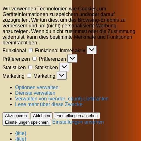
Wir verwenden Technologien wie Cookies, um
Geräteinformationen zu speichern und/oder darauf
zuzugreifen. Wir tun dies, um das Browsing-Erlebnis zu
verbessern und um (nicht) personalisierte Werbung
anzuzeigen. Wenn du nicht zustimmst oder die Zustimmung
widerrufst, kann dies bestimmte Merkmale und Funktionen
beeinträchtigen.
Funktional
Funktional
Immer aktiv
Präferenzen
Präferenzen
Statistiken
Statistiken
Marketing
Marketing
Optionen verwalten
Dienste verwalten
Verwalten von {vendor_count}-Lieferanten
Lese mehr über diese Zwecke
Akzeptieren
Ablehnen
Einstellungen ansehen
Einstellungen ansehen
Einstellungen speichern
{title}
{title}