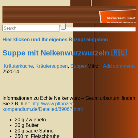
Alte Rezepte online
Hier klicken und Ihr eigenes Rezept eingeben.
Suppe mit Nelkenwurzwurzeln 🇷🇺
Kräuterküche
,
Kräutersuppen
,
Suppen
März
Add comments
25
2014
Informationen zu Echte Nelkenwurz – Geum urbanum finden
Sie z.B. hier:
http://www.pflanzen-
kompendium.de/Detailed/89067.html
20 g Zwiebeln
20 g Butter
20 g saure Sahne
350 ml Fleischbrühe