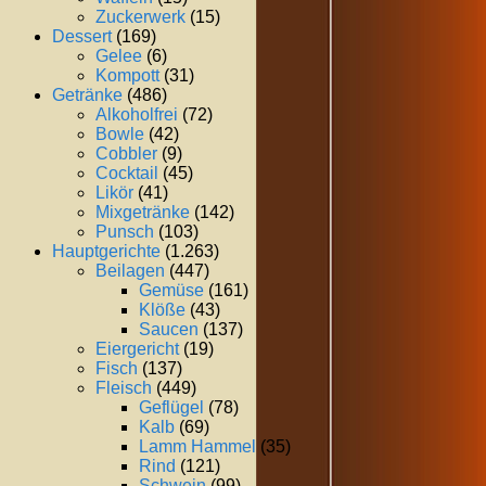
Zuckerwerk
(15)
Dessert
(169)
Gelee
(6)
Kompott
(31)
Getränke
(486)
Alkoholfrei
(72)
Bowle
(42)
Cobbler
(9)
Cocktail
(45)
Likör
(41)
Mixgetränke
(142)
Punsch
(103)
Hauptgerichte
(1.263)
Beilagen
(447)
Gemüse
(161)
Klöße
(43)
Saucen
(137)
Eiergericht
(19)
Fisch
(137)
Fleisch
(449)
Geflügel
(78)
Kalb
(69)
Lamm Hammel
(35)
Rind
(121)
Schwein
(99)