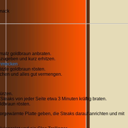
hmack
malz goldbraun anbraten.
azugeben und kurz erhitzen.
hmecken
.
ätzle goldbraun rösten.
schen und alles gut vermengen.
würzen.
 Steaks von jeder Seite etwa 3 Minuten kräftig braten.
ldbraun rösten.
orgewärmte Platte geben, die Steaks darauf anrichten und mit