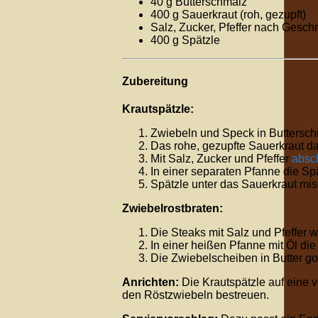
40 g Butterschmalz
400 g Sauerkraut (roh, gezupft)
Salz, Zucker, Pfeffer nach Gesc
400 g Spätzle
Zubereitung
Krautspätzle:
Zwiebeln und Speck in Buttersch
Das rohe, gezupfte Sauerkraut d
Mit Salz, Zucker und Pfeffer
absc
In einer separaten Pfanne die Sp
Spätzle unter das Sauerkraut mi
Zwiebelrostbraten:
Die Steaks mit Salz und Pfeffer 
In einer heißen Pfanne mit Öl die
Die Zwiebelscheiben in Butter go
Anrichten:
Die Krautspätzle auf eine v
den Röstzwiebeln bestreuen.