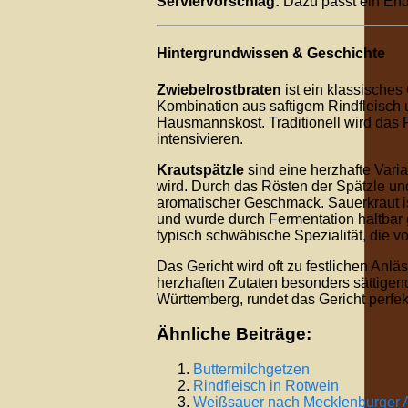
Serviervorschlag:
Dazu passt ein Endi
Hintergrundwissen & Geschichte
Zwiebelrostbraten
ist ein klassische
Kombination aus saftigem Rindfleisch un
Hausmannskost. Traditionell wird das 
intensivieren.
Krautspätzle
sind eine herzhafte Varia
wird. Durch das Rösten der Spätzle un
aromatischer Geschmack. Sauerkraut is
und wurde durch Fermentation haltbar 
typisch schwäbische Spezialität, die vo
Das Gericht wird oft zu festlichen Anläs
herzhaften Zutaten besonders sättigend
Württemberg, rundet das Gericht perfek
Ähnliche Beiträge:
Buttermilchgetzen
Rindfleisch in Rotwein
Weißsauer nach Mecklenburger A