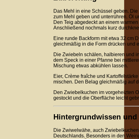
Das Mehl in eine Schüssel geben. Die 
zum Mehl geben und unterrühren. Öl un
Den Teig abgedeckt an einem warmen Or
Anschließend nochmals kurz durchkne
Eine runde Backform mit etwa 32 cm D
gleichmäßig in die Form drücken und 
Die Zwiebeln schälen, halbieren und 
dem Speck in einer Pfanne bei mittlere
Mischung etwas abkühlen lassen.
Eier, Crème fraîche und Kartoffelstärke
mischen. Den Belag gleichmäßig auf d
Den Zwiebelkuchen im vorgeheizten Of
gestockt und die Oberfläche leicht gebrä
Hintergrundwissen und
Die Zwiwelwähe, auch Zwiebelkuchen ge
Deutschlands. Besonders in den Weinge