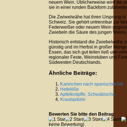
neuem Wein. Üblicherweise wird sie au
sie in einer runden Backform zubereitet
Die Zwiwelwähe hat ihren Ursprung in 
Schweiz. Sie gehört untrennbar zur her
Federweißer oder neuem Wein gegessen.
Zwiebeln die Säure des jungen Weins 
Historisch entstand die Zwiebelwähe al
günstig und im Herbst in großer Menge 
Essen, das sich gut teilen ließ und viel
regionaler Feste, Weinstuben und Famil
Südwesten Deutschlands.
Ähnliche Beiträge:
Kaninchen nach spanischer Art
Hefelöße
Apfelknöpfle, Schwäbische
Krautspätzle
Bewerten Sie bitte den Beitrag
keine Bewertung)