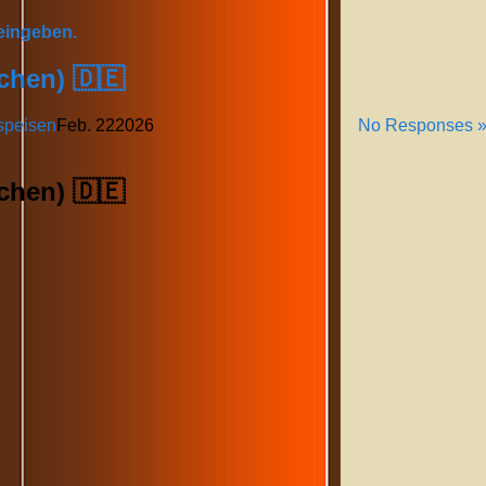
 eingeben.
chen) 🇩🇪
speisen
Feb.
22
2026
No Responses 
chen) 🇩🇪