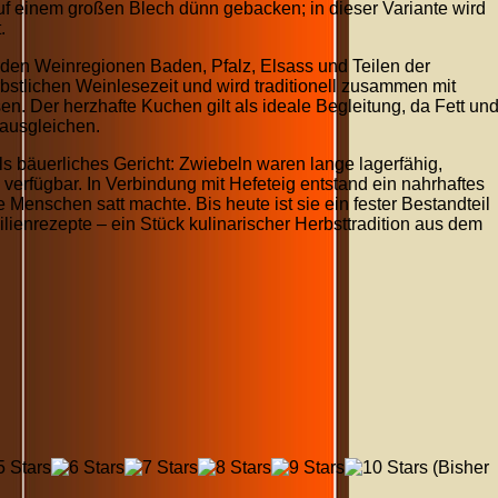
f einem großen Blech dünn gebacken; in dieser Variante wird
.
den Weinregionen Baden, Pfalz, Elsass und Teilen der
bstlichen Weinlesezeit und wird traditionell zusammen mit
 Der herzhafte Kuchen gilt als ideale Begleitung, da Fett un
ausgleichen.
s bäuerliches Gericht: Zwiebeln waren lange lagerfähig,
verfügbar. In Verbindung mit Hefeteig entstand ein nahrhaftes
e Menschen satt machte. Bis heute ist sie ein fester Bestandteil
ienrezepte – ein Stück kulinarischer Herbsttradition aus dem
(Bisher