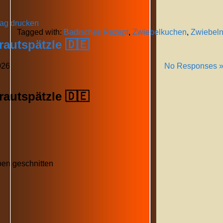
rag drucken
Tagged with:
Badisches Rezept
,
Zwiebelkuchen
,
Zwiebel
rautspätzle 🇩🇪
026
No Responses 
rautspätzle 🇩🇪
ben geschnitten