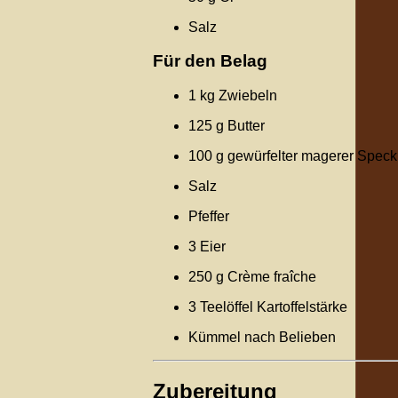
Salz
Für den Belag
1 kg Zwiebeln
125 g Butter
100 g gewürfelter magerer Speck
Salz
Pfeffer
3 Eier
250 g Crème fraîche
3 Teelöffel Kartoffelstärke
Kümmel nach Belieben
Zubereitung