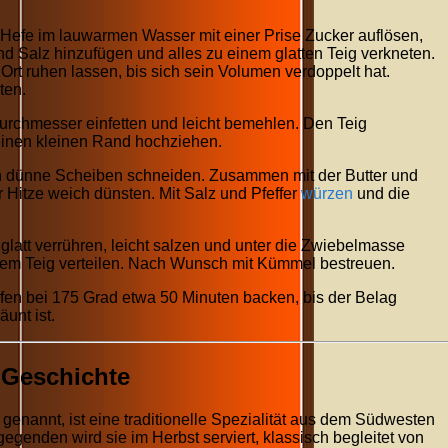
Hefe im lauwarmen Wasser mit einer Prise Zucker auflösen,
d Salz hinzufügen und alles zu einem glatten Teig verkneten.
t ruhen lassen, bis sich sein Volumen verdoppelt hat.
ten.
urchmesser einfetten und leicht bemehlen. Den Teig
einen kleinen Rand hochziehen.
in dünne Scheiben schneiden. Zusammen mit der Butter und
r Hitze weich dünsten. Mit Salz und Pfeffer
würzen
und die
 glatt verrühren, leicht salzen und unter die Zwiebelmasse
em Teig verteilen. Nach Wunsch mit Kümmel bestreuen.
en bei 175 Grad etwa 50 Minuten backen, bis der Belag
unt ist.
 Geschichte
nannt, ist eine traditionelle Spezialität aus dem Südwesten
genden wird sie im Herbst serviert, klassisch begleitet von