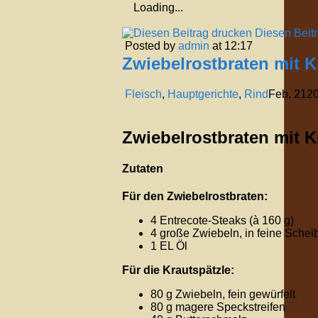
Loading...
Diesen Beit
Posted by
admin
at 12:17
Zwiebelrostbraten mit K
Fleisch
,
Hauptgerichte
,
Rind
Feb.
21
2
Zwiebelrostbraten mit K
Zutaten
Für den Zwiebelrostbraten:
4 Entrecote-Steaks (à 160 g)
4 große Zwiebeln, in feine Schei
1 EL Öl
Für die Krautspätzle:
80 g Zwiebeln, fein gewürfelt
80 g magere Speckstreifen