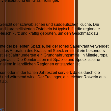
viensalat und ein Glas Trollinger.
s Gericht der schwäbischen und süddeutschen Küche. Die
d karamellisierten Zwiebeln ist typisch für die regionale
Fleisch kurz und kräftig gebraten, um den Geschmack zu
nte der beliebten Spätzle, bei der rohes Sauerkraut verwendet
d das Anbraten des Krauts mit Speck entsteht ein besonders
t seit Jahrhunderten ein Grundnahrungsmittel in Mitteleuropa
gemacht. Die Kombination mit Spätzle und Speck ist eine
r allem in ländlichen Regionen entstanden ist.
sen oder in der kalten Jahreszeit serviert, da es durch die
 und wärmend wirkt. Der Trollinger, ein leichter Rotwein aus
t ab.
rt