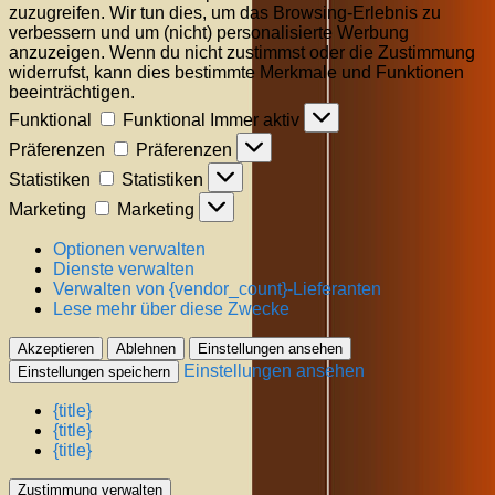
zuzugreifen. Wir tun dies, um das Browsing-Erlebnis zu
verbessern und um (nicht) personalisierte Werbung
anzuzeigen. Wenn du nicht zustimmst oder die Zustimmung
widerrufst, kann dies bestimmte Merkmale und Funktionen
beeinträchtigen.
Funktional
Funktional
Immer aktiv
Präferenzen
Präferenzen
Statistiken
Statistiken
Marketing
Marketing
Optionen verwalten
Dienste verwalten
Verwalten von {vendor_count}-Lieferanten
Lese mehr über diese Zwecke
Akzeptieren
Ablehnen
Einstellungen ansehen
Einstellungen ansehen
Einstellungen speichern
{title}
{title}
{title}
Zustimmung verwalten