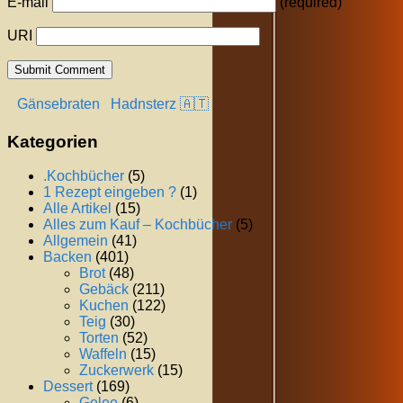
E-mail
(required)
URI
Gänsebraten
Hadnsterz 🇦🇹
Kategorien
.Kochbücher
(5)
1 Rezept eingeben ?
(1)
Alle Artikel
(15)
Alles zum Kauf – Kochbücher
(5)
Allgemein
(41)
Backen
(401)
Brot
(48)
Gebäck
(211)
Kuchen
(122)
Teig
(30)
Torten
(52)
Waffeln
(15)
Zuckerwerk
(15)
Dessert
(169)
Gelee
(6)