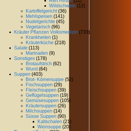
Reh Hirsch
(11)
Wildschwein
(12)
Kartoffelgericht
(36)
Mehlspeisen
(141)
Nudelgerichte
(45)
Vegetarisch
(96)
Kräuter Pflanzen Volksmedizin
(733)
Krankheiten
(1)
Kräuterküche
(218)
Salate
(113)
Marinaden
(9)
Sonstiges
(178)
Brotaufstrich
(62)
Wurst
(64)
Suppen
(403)
Brot- Körnersuppe
(52)
Fischsuppen
(29)
Fleischsuppen
(39)
Geflügelsuppen
(19)
Gemüsesuppen
(105)
Kräutersuppen
(26)
Milchsuppen
(14)
Süsse Suppen
(90)
Kaltschalen
(21)
Weinsuppe
(20)