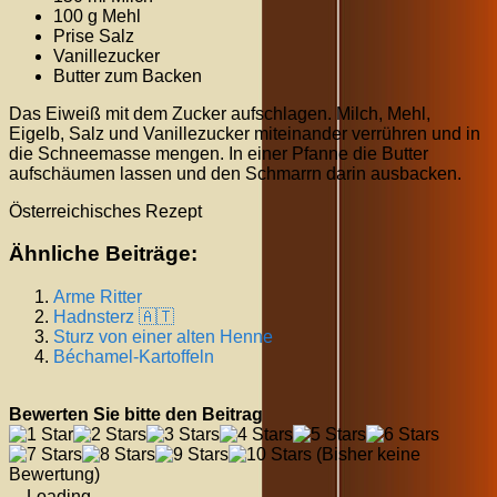
100 g Mehl
Prise Salz
Vanillezucker
Butter zum Backen
Das Eiweiß mit dem Zucker aufschlagen. Milch, Mehl,
Eigelb, Salz und Vanillezucker miteinander verrühren und in
die Schneemasse mengen. In einer Pfanne die Butter
aufschäumen lassen und den Schmarrn darin ausbacken.
Österreichisches Rezept
Ähnliche Beiträge:
Arme Ritter
Hadnsterz 🇦🇹
Sturz von einer alten Henne
Béchamel-Kartoffeln
Bewerten Sie bitte den Beitrag
(Bisher keine
Bewertung)
Loading...