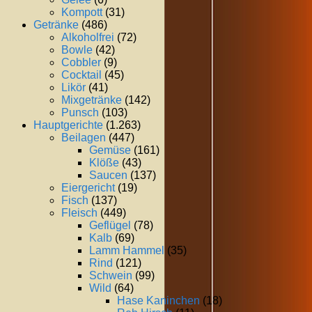
Kompott
(31)
Getränke
(486)
Alkoholfrei
(72)
Bowle
(42)
Cobbler
(9)
Cocktail
(45)
Likör
(41)
Mixgetränke
(142)
Punsch
(103)
Hauptgerichte
(1.263)
Beilagen
(447)
Gemüse
(161)
Klöße
(43)
Saucen
(137)
Eiergericht
(19)
Fisch
(137)
Fleisch
(449)
Geflügel
(78)
Kalb
(69)
Lamm Hammel
(35)
Rind
(121)
Schwein
(99)
Wild
(64)
Hase Kaninchen
(18)