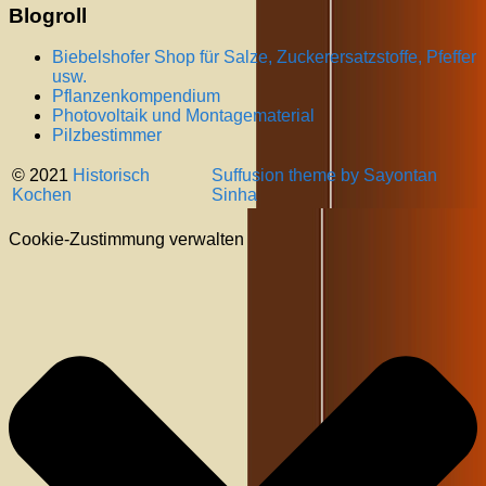
Blogroll
Biebelshofer Shop für Salze, Zuckerersatzstoffe, Pfeffer
usw.
Pflanzenkompendium
Photovoltaik und Montagematerial
Pilzbestimmer
© 2021
Historisch
Suffusion theme by Sayontan
Kochen
Sinha
Cookie-Zustimmung verwalten