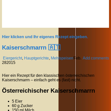
Hier klicken und Ihr eigenes Rezept eingeben.
Kaiserschmarrn 🇦🇹
Eiergericht
,
Hauptgerichte
,
Mehlspeisen
Feb.
Add comments
28
2015
Hier ein Rezept für den klassischen österreichischen
Kaiserschmarrn – einfach geht es (fast) nicht.
Österreichischer Kaiserschmarrn
5 Eier
60 g Zucker
150 ml Milch