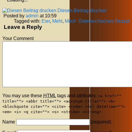
Diesen Beitrag drucken
Posted by
admin
at 10:59
Tagged with:
Eier
,
Mehl
,
Milch
,
Österreichisches Rezept
Leave a Reply
Your Comment
You may use these
HTML
tags and attributes:
<a href=""
title=""> <abbr title=""> <acronym title=""> <b>
<blockquote cite=""> <cite> <code> <del datetime="">
<em> <i> <q cite=""> <s> <strike> <strong>
Name
(required)