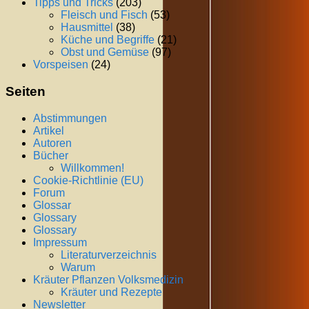
Tipps und Tricks
(203)
Fleisch und Fisch
(53)
Hausmittel
(38)
Küche und Begriffe
(21)
Obst und Gemüse
(97)
Vorspeisen
(24)
Seiten
Abstimmungen
Artikel
Autoren
Bücher
Willkommen!
Cookie-Richtlinie (EU)
Forum
Glossar
Glossary
Glossary
Impressum
Literaturverzeichnis
Warum
Kräuter Pflanzen Volksmedizin
Kräuter und Rezepte
Newsletter