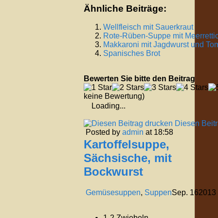
Ähnliche Beiträge:
Wellfleisch mit Sauerkraut
Rote-Rüben-Suppe mit Meerretti
Makkaroni mit Jagdwurst und T
Spanisches Brot
Bewerten Sie bitte den Beitrag
keine Bewertung)
Loading...
Diesen Beit
Posted by
admin
at 18:58
Kartoffelsuppe,
Sächsische, mit
Bockwurst
Gemüsesuppen
,
Suppen
Sep.
16
2013
1-2 Zwiebeln