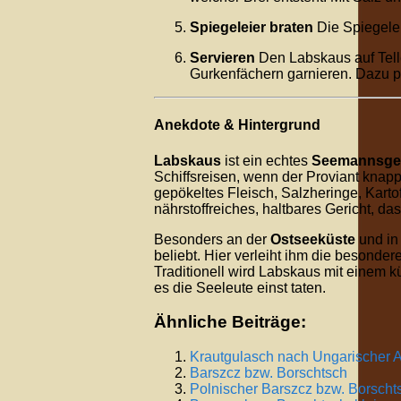
Spiegeleier braten
Die Spiegeleie
Servieren
Den Labskaus auf Telle
Gurkenfächern garnieren. Dazu p
Anekdote & Hintergrund
Labskaus
ist ein echtes
Seemannsger
Schiffsreisen, wenn der Proviant knapp
gepökeltes Fleisch, Salzheringe, Karto
nährstoffreiches, haltbares Gericht, da
Besonders an der
Ostseeküste
und i
beliebt. Hier verleiht ihm die besonder
Traditionell wird Labskaus mit einem k
es die Seeleute einst taten.
Ähnliche Beiträge:
Krautgulasch nach Ungarischer A
Barszcz bzw. Borschtsch
Polnischer Barszcz bzw. Borscht