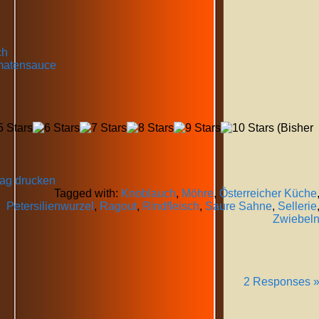
ch
omatensauce
(Bisher
rag drucken
Tagged with:
Knoblauch
,
Möhre
,
Österreicher Küche
Petersilienwurzel
,
Ragout
,
Rindfleisch
,
Saure Sahne
,
Sellerie
Zwiebel
2 Responses 