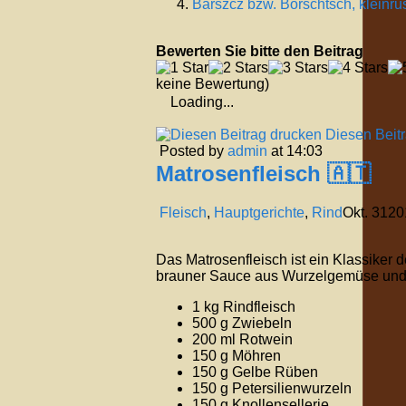
Barszcz bzw. Borschtsch, kleinru
Bewerten Sie bitte den Beitrag
keine Bewertung)
Loading...
Diesen Beit
Posted by
admin
at 14:03
Matrosenfleisch 🇦🇹
Fleisch
,
Hauptgerichte
,
Rind
Okt.
31
20
Das Matrosenfleisch ist ein Klassiker d
brauner Sauce aus Wurzelgemüse und 
1 kg Rindfleisch
500 g Zwiebeln
200 ml Rotwein
150 g Möhren
150 g Gelbe Rüben
150 g Petersilienwurzeln
150 g Knollensellerie