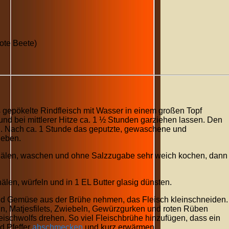
ote Beete)
gepökelte Rindfleisch mit Wasser in einem großen Topf
d bei mittlerer Hitze ca. 1 ½ Stunden garziehen lassen. Den
. Nach ca. 1 Stunde das geputzte, gewaschene und
geben.
hälen, waschen und ohne Salzzugabe sehr weich kochen, dann
len, würfeln und in 1 EL Butter glasig dünsten.
d Gemüse aus der Brühe nehmen, das Fleisch kleinschneiden.
ln, Matjesfilets, Zwiebeln, Gewürzgurken und roten Rüben
leischwolfs drehen. So viel Fleischbrühe hinzufügen, dass ein
nd Pfeffer
abschmecken
und kurz erwärmen.