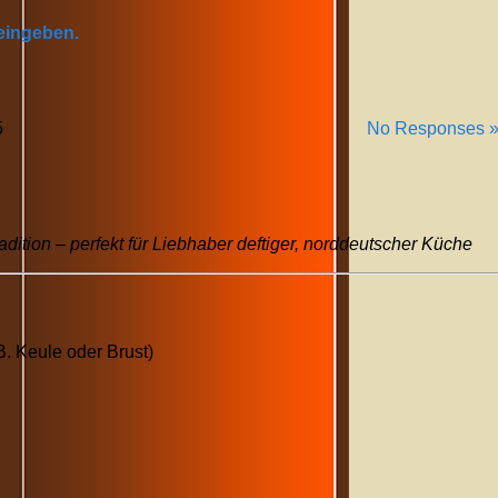
 eingeben.
5
No Responses 
dition – perfekt für Liebhaber deftiger, norddeutscher Küche
B. Keule oder Brust)