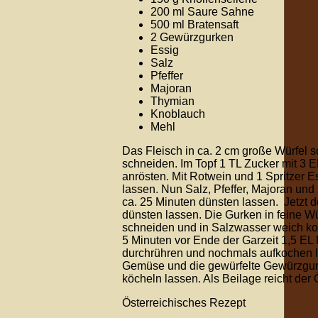
200 ml Saure Sahne
500 ml Bratensaft
2 Gewürzgurken
Essig
Salz
Pfeffer
Majoran
Thymian
Knoblauch
Mehl
Das Fleisch in ca. 2 cm große Würfel 
schneiden. Im Topf 1 TL Zucker mit 3 
anrösten. Mit Rotwein und 1 Spritzer 
lassen. Nun Salz, Pfeffer, Majoran u
ca. 25 Minuten dünsten lassen. Jetzt
dünsten lassen. Die Gurken in feine W
schneiden und in Salzwasser weich k
5 Minuten vor Ende der Garzeit 1,5 E
durchrühren und nochmals aufkochen la
Gemüse und die gewürfelte Gewürzgur
köcheln lassen. Als Beilage reicht der
Österreichisches Rezept