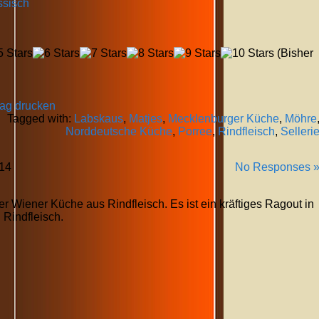
ssisch
(Bisher
rag drucken
Tagged with:
Labskaus
,
Matjes
,
Mecklenburger Küche
,
Möhre
Norddeutsche Küche
,
Porree
,
Rindfleisch
,
Selleri
14
No Responses 
er Wiener Küche aus Rindfleisch. Es ist ein kräftiges Ragout in
Rindfleisch.