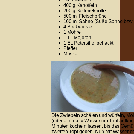
400 g Kartoffeln
200 g Sellerieknolle
500 ml Fleischbrühe
100 ml Sahne (Süße Sahne bzw.
4 Bockwürste
1 Möhre
1 TL Majoran
1 EL Petersilie, gehackt
Pfeffer
Muskat
Die Zwiebeln schälen und würfeln, Möh
(oder alternativ Wasser) im Topf aufk
Minuten köcheln lassen, bis das Gemüse
zweiten Topf geben. Nun mit Wasser b