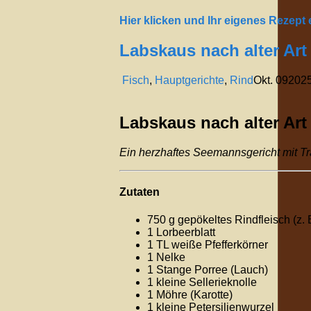
Hier klicken und Ihr eigenes Rezept
Labskaus nach alter Art
Fisch
,
Hauptgerichte
,
Rind
Okt.
09
202
Labskaus nach alter Art
Ein herzhaftes Seemannsgericht mit Tra
Zutaten
750 g gepökeltes Rindfleisch (z. 
1 Lorbeerblatt
1 TL weiße Pfefferkörner
1 Nelke
1 Stange Porree (Lauch)
1 kleine Sellerieknolle
1 Möhre (Karotte)
1 kleine Petersilienwurzel