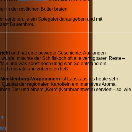
r in der restlichen Butter braten.
r verteilen, je ein Spiegelei daraufgeben und mit
asst Bauernbrot.
icht
und hat eine bewegte Geschichte: Auf langen
 wurde, mischte der Schiffskoch oft alle verfügbaren Reste –
ffeln und was sonst noch übrig war. So entstand ein
s sich monatelang zubereiten ließ.
n
Mecklenburg-Vorpommern
ist Labskaus bis heute sehr
e Qualität der regionalen Kartoffeln ein intensives Aroma.
ühlen Bier und einem „Korn“ (Kornbranntwein) serviert – so, wie
rt
sch