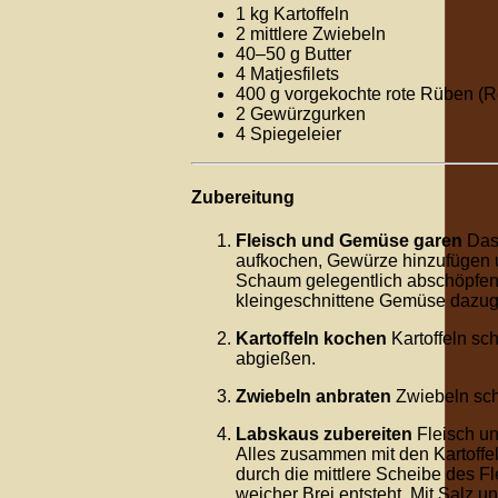
1 kg Kartoffeln
2 mittlere Zwiebeln
40–50 g Butter
4 Matjesfilets
400 g vorgekochte rote Rüben (R
2 Gewürzgurken
4 Spiegeleier
Zubereitung
Fleisch und Gemüse garen
Das 
aufkochen, Gewürze hinzufügen un
Schaum gelegentlich abschöpfen
kleingeschnittene Gemüse dazu
Kartoffeln kochen
Kartoffeln sc
abgießen.
Zwiebeln anbraten
Zwiebeln schä
Labskaus zubereiten
Fleisch un
Alles zusammen mit den Kartoffe
durch die mittlere Scheibe des F
weicher Brei entsteht. Mit Salz u