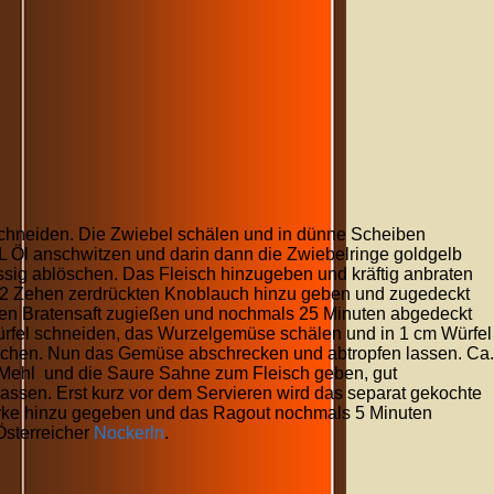
schneiden. Die Zwiebel schälen und in dünne Scheiben
EL Öl anschwitzen und darin dann die Zwiebelringe goldgelb
Essig ablöschen. Das Fleisch hinzugeben und kräftig anbraten
nd 2 Zehen zerdrückten Knoblauch hinzu geben und zugedeckt
 den Bratensaft zugießen und nochmals 25 Minuten abgedeckt
ürfel schneiden, das Wurzelgemüse schälen und in 1 cm Würfel
ochen. Nun das Gemüse abschrecken und abtropfen lassen. Ca.
L Mehl und die Saure Sahne zum Fleisch geben, gut
ssen. Erst kurz vor dem Servieren wird das separat gekochte
ke hinzu gegeben und das Ragout nochmals 5 Minuten
 Österreicher
Nockerln
.