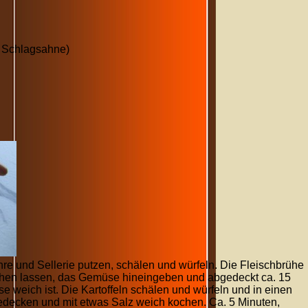
 Schlagsahne)
re und Sellerie putzen, schälen und würfeln. Die Fleischbrühe
ochen lassen, das Gemüse hineingeben und abgedeckt ca. 15
 weich ist. Die Kartoffeln schälen und würfeln und in einen
edecken und mit etwas Salz weich kochen. Ca. 5 Minuten,