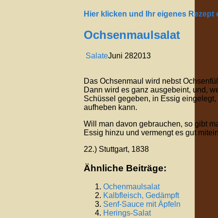
Hier klicken und Ihr eigenes Rezept
Ochsenmaulsalat
Salate
Juni
28
2013
Das Ochsenmaul wird nebst Ochsenfüße
Dann wird es ganz ausgebeint, und, wenn
Schüssel gegeben, in Essig eingelegt, 
aufheben kann.
Will man davon gebrauchen, so gibt man
Essig hinzu und vermengt es gut mitei
22.) Stuttgart, 1838
Ähnliche Beiträge:
Ochenmaulsalat
Kalbfleisch, Gedämpft
Senf-Sauce mit Äpfeln
Herings-Salat