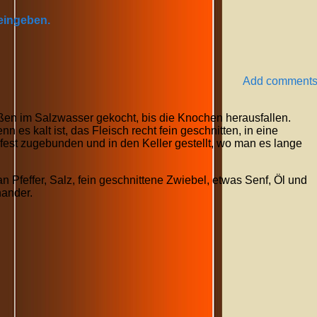
 eingeben.
Add comment
n im Salzwasser gekocht, bis die Knochen herausfallen.
 es kalt ist, das Fleisch recht fein geschnitten, in eine
fest zugebunden und in den Keller gestellt, wo man es lange
 Pfeffer, Salz, fein geschnittene Zwiebel, etwas Senf, Öl und
nander.