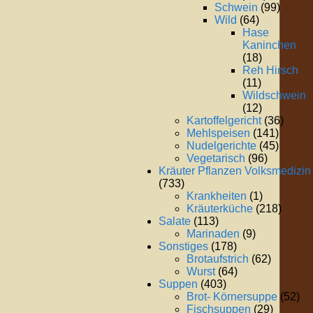
Schwein
(99)
Wild
(64)
Hase
Kaninchen
(18)
Reh Hirsch
(11)
Wildschwein
(12)
Kartoffelgericht
(36)
Mehlspeisen
(141)
Nudelgerichte
(45)
Vegetarisch
(96)
Kräuter Pflanzen Volksmedizin
(733)
Krankheiten
(1)
Kräuterküche
(218)
Salate
(113)
Marinaden
(9)
Sonstiges
(178)
Brotaufstrich
(62)
Wurst
(64)
Suppen
(403)
Brot- Körnersuppe
(52)
Fischsuppen
(29)