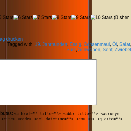
(Bisher
rag drucken
Tagged with:
19. Jahrhundert
,
Essig
,
Ochsenmaul
,
Öl
,
Salat
Salz
,
Schwaben
,
Senf
,
Zwiebe
ibutes:
<a href="" title=""> <abbr title=""> <acronym
 <cite> <code> <del datetime=""> <em> <i> <q cite="">