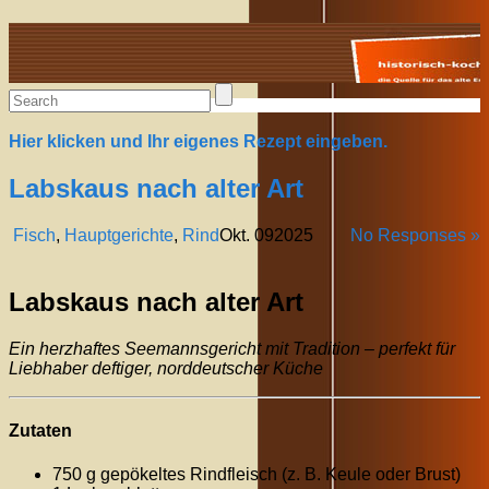
Alte Rezepte online
Hier klicken und Ihr eigenes Rezept eingeben.
Labskaus nach alter Art
Fisch
,
Hauptgerichte
,
Rind
Okt.
09
2025
No Responses »
Labskaus nach alter Art
Ein herzhaftes Seemannsgericht mit Tradition – perfekt für
Liebhaber deftiger, norddeutscher Küche
Zutaten
750 g gepökeltes Rindfleisch (z. B. Keule oder Brust)