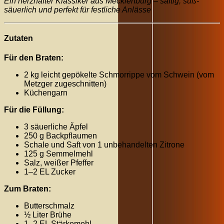
Ein herzhafter Klassiker aus Mecklenburg – saftig, süß-
säuerlich und perfekt für festliche Anlässe
Zutaten
Für den Braten:
2 kg leicht gepökelte Schmorrippe vom Schwein (vom
Metzger zugeschnitten)
Küchengarn
Für die Füllung:
3 säuerliche Äpfel
250 g Backpflaumen
Schale und Saft von 1 unbehandelten Zitrone
125 g Semmelmehl
Salz, weißer Pfeffer
1–2 EL Zucker
Zum Braten:
Butterschmalz
½ Liter Brühe
1–2 EL Stärkemehl