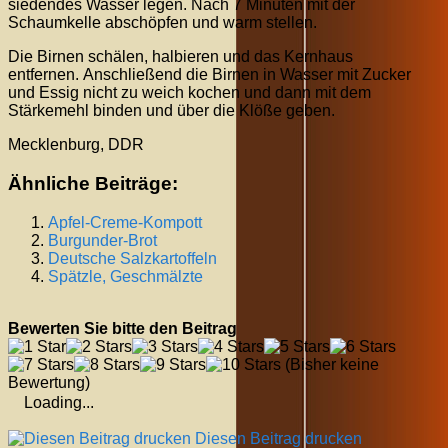
siedendes Wasser legen. Nach 7 Minuten mit der
Schaumkelle abschöpfen und warm stellen.
Die Birnen schälen, halbieren und das Kernhaus
entfernen. Anschließend die Birnen in Wasser mit Zucker
und Essig nicht zu weich kochen und dann mit dem
Stärkemehl binden und über die Klöße geben.
Mecklenburg, DDR
Ähnliche Beiträge:
Apfel-Creme-Kompott
Burgunder-Brot
Deutsche Salzkartoffeln
Spätzle, Geschmälzte
Bewerten Sie bitte den Beitrag
(Bisher keine
Bewertung)
Loading...
Diesen Beitrag drucken