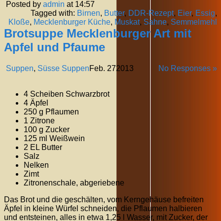
Posted by
admin
at 14:57
Tagged with:
Birnen
,
Butter
,
DDR-Rezept
,
Eier
,
Essig
,
Kloße
,
Mecklenburger Küche
,
Muskat
,
Sahne
,
Semmelmehl
Brotsuppe Mecklenburger Art mit
Apfel und Pfaume
Suppen
,
Süsse Suppen
Feb.
27
2013
No Responses »
4 Scheiben Schwarzbrot
4 Äpfel
250 g Pflaumen
1 Zitrone
100 g Zucker
125 ml Weißwein
2 EL Butter
Salz
Nelken
Zimt
Zitronenschale, abgeriebene
Das Brot und die geschälten, vom Kerngehäuse befreiten
Äpfel in kleine Würfel schneiden, die Pflaumen halbieren
und entsteinen, alles in etwa 1,25 l Wasser, mit Zucker, der