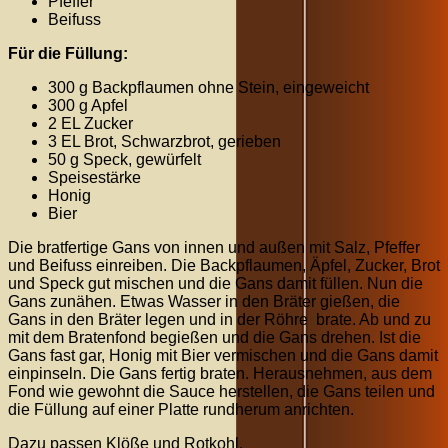
Pfeffer
Beifuss
Für die Füllung:
300 g Backpflaumen ohne Stein, eingeweicht
300 g Apfel
2 EL Zucker
3 EL Brot, Schwarzbrot, gerieben
50 g Speck, gewürfelt
Speisestärke
Honig
Bier
Die bratfertige Gans von innen und außen mit Salz, Pfeffer
und Beifuss einreiben. Die Backpflaumen, Äpfel, Zucker, Brot
und Speck gut mischen und die Gans damit füllen. Nun die
Gans zunähen. Etwas Wasser in den Bräter gießen, die
Gans in den Bräter legen und in der Röhre brate. Ab und zu
mit dem Bratenfond begießen und die Gans drehen. Ist die
Gans fast gar, Honig mit Bier vermischen und die Gans damit
einpinseln. Die Gans fertig braten. Herausnehmen, aus dem
Fond wie gewohnt die Sauce herstellen, die Gans teilen und
die Füllung auf einer Platte rundherum anrichten.
Dazu passen Klöße und Rotkohl.