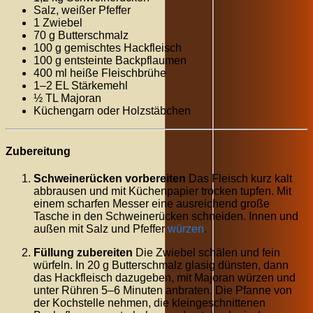
Salz, weißer Pfeffer
1 Zwiebel
70 g Butterschmalz
100 g gemischtes Hackfleisch
100 g entsteinte Backpflaumen
400 ml heiße Fleischbrühe
1–2 EL Stärkemehl
½ TL Majoran
Küchengarn oder Holzstäbchen
Zubereitung
Schweinerücken vorbereiten
Das Fleisch kurz kalt
abbrausen und mit Küchenpapier trocken tupfen. Mit
einem scharfen Messer eine ausreichend große
Tasche in den Schweinerücken schneiden. Innen und
außen mit Salz und Pfeffer
würzen
.
Füllung zubereiten
Die Zwiebel schälen und fein
würfeln. In 20 g Butterschmalz glasig dünsten, dann
das Hackfleisch dazugeben, mit Majoran würzen und
unter Rühren 5–6 Minuten anbraten. Die Pfanne von
der Kochstelle nehmen, die kleingeschnittenen