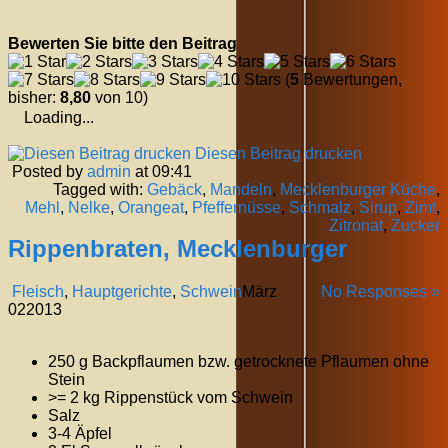
Bewerten Sie bitte den Beitrag
(
5
Bewertungen,
bisher:
8,80
von 10)
Loading...
Diesen Beitrag drucken
Posted by
admin
at 09:41
Tagged with:
Gebäck
,
Mandeln
,
Mecklenburger Küche
,
Mehl
,
Nelke
,
Orangeat
,
Pfeffernüsse
,
Schmalz
,
Sirup
,
Zimt
,
Zitronat
,
Zucker
Rippenbraten, Mecklenburger
Fleisch
,
Hauptgerichte
,
Schwein
März
No Responses »
02
2013
250 g Backpflaumen bzw. getrocknete Pflaumen ohne
Stein
>= 2 kg Rippenstück vom Schwein
Salz
3-4 Äpfel