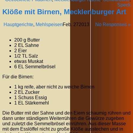
Speck
Klöße mit Birnen, Mecklenburger Art
Hauptgerichte
,
Mehlspeisen
Feb.
27
2013
No Responses »
200 g Butter
2 EL Sahne
2 Eier
1/2 TL Salz
etwas Muskat
6 EL Semmelbrösel
Für die Birnen:
1 kg reife, aber nicht zu weiche Birnen
2 EL Zucker
1 Schuss Essig
1 EL Stärkemehl
Die Butter mit der Sahne und den Eiern schaumig rühren und
dann unter ständigem Weiterrühren die Gewürze zugeben
und zuletzt die Semmelbrösel einrühren. Aus dieser Masse
mit dem Esslöffel nicht zu große Klöße ausstechen und in