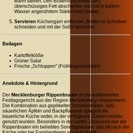
warm stellen. Den Bratenfond einkochen,
überschüssiges Fett abschöpfen und mit in kaltem
Wasser angerührtem Stärkemehl binden.
Servieren
Küchengarn entfernen, Braten in Scheiben
schneiden und mit der Soße servieren.
Beilagen
Kartoffelklöße
Grüner Salat
Frische „Schluppen“ (Frühlingszwiebeln)
Anekdote & Hintergrund
Der
Mecklenburger Rippenbraten
ist ein traditionelles
Festtagsgericht aus der Region Mecklenburg-Vorpommern.
Die Kombination aus gepökelter Schweinerippe, süß-
säuerlichen Äpfeln und Backpflaumen spiegelt die
bäuerliche Küche wider, in der verfügbare Zutaten kreativ
genutzt wurden. Besonders in der kalten Jahreszeit war der
Rippenbraten ein beliebtes Sonntagsessen, das oft nach der
Kirche oder bei Familienfeiern serviert wurde.