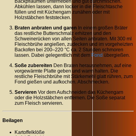
Backpflaumen unterheben und gut durchmischen.
Abkühlen lassen, dann locker in die Fleischtasche
füllen und mit Küchengarn zunähen oder mit
Holzstäbchen feststecken.
Braten anbraten und garen
In einem großen Bräter
das restliche Butterschmalz erhitzen und den
Schweinerücken von allen Seiten anbraten. Mit 300 ml
Fleischbrühe angießen, zudecken und im vorgeheizten
Backofen bei 200–220 °C ca. 2 Stunden schmoren
lassen. Dabei gelegentlich mit dem
Fond
übergießen.
Soße zubereiten
Den Braten herausnehmen, auf eine
vorgewärmte Platte geben und warm halten. Die
restliche Fleischbrühe mit Stärkemehl glatt rühren, zum
Fond gießen und aufkochen. Abschmecken.
Servieren
Vor dem Aufschneiden das Küchengarn
oder die Holzstäbchen entfernen. Die Soße separat
zum Fleisch servieren.
Beilagen
Kartoffelklöße