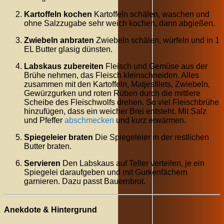
Kartoffeln kochen
Kartoffeln schälen, waschen und
ohne Salzzugabe sehr weich kochen, dann abgießen.
Zwiebeln anbraten
Zwiebeln schälen, würfeln und in 1
EL Butter glasig dünsten.
Labskaus zubereiten
Fleisch und Gemüse aus der
Brühe nehmen, das Fleisch kleinschneiden. Alles
zusammen mit den Kartoffeln, Matjesfilets, Zwiebeln,
Gewürzgurken und roten Rüben durch die mittlere
Scheibe des Fleischwolfs drehen. So viel Fleischbrühe
hinzufügen, dass ein weicher Brei entsteht. Mit Salz
und Pfeffer
abschmecken
und kurz erwärmen.
Spiegeleier braten
Die Spiegeleier in der restlichen
Butter braten.
Servieren
Den Labskaus auf Teller verteilen, je ein
Spiegelei daraufgeben und mit Gurkenfächern
garnieren. Dazu passt Bauernbrot.
Anekdote & Hintergrund