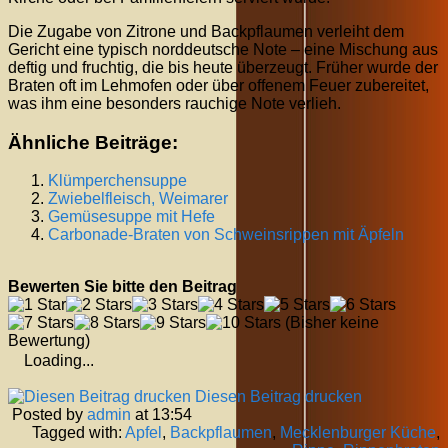
Die Zugabe von Zitrone und Backpflaumen verleiht dem
Gericht eine typisch norddeutsche Note – eine Mischung aus
deftig und fruchtig, die bis heute überzeugt. Früher wurde der
Braten oft im Lehmofen oder über offenem Feuer zubereitet,
was ihm eine besonders rauchige Note verlieh.
Ähnliche Beiträge:
Klümperchensuppe
Zwiebelfleisch, Weimarer
Gemüsesuppe mit Hefe
Carbonade-Braten von Schweinsrippen mit Äpfeln
Bewerten Sie bitte den Beitrag
(Bisher keine
Bewertung)
Loading...
Diesen Beitrag drucken
Posted by
admin
at 13:54
Tagged with:
Apfel
,
Backpflaumen
,
Mecklenburger Küche
,