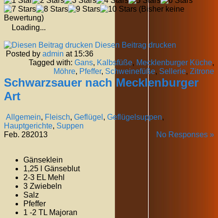
(Bisher keine
Bewertung)
Loading...
Diesen Beitrag drucken
Posted by
admin
at 15:36
Tagged with:
Gans
,
Kalbsfüße
,
Mecklenburger Küche
,
Möhre
,
Pfeffer
,
Schweinefüße
,
Sellerie
,
Zitrone
Schwarzsauer nach Mecklenburger
Art
Allgemein
,
Fleisch
,
Geflügel
,
Geflügelsuppen
,
Hauptgerichte
,
Suppen
Feb.
28
2013
No Responses »
Gänseklein
1,25 l Gänseblut
2-3 EL Mehl
3 Zwiebeln
Salz
Pfeffer
1 -2 TL Majoran