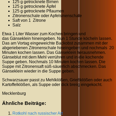
125 g getrocknete Birnen
125 g getrocknete Äpfel
125 g getrocknete Pflaumen
Zitronenschale oder Apfelsinenschale
Saft von 1 Zitrone
Salz
Etwa 1 Liter Wasser zum Kochen bringen und
das Gänseklein hineingeben. Nun 1 Stunde köcheln lassen.
Das am Vortag eingeweichte Backobst zusammen mit der
abgeriebenen Zitronenschale hineingeben und nochmals 20
Minuten kochen lassen. Das Gänseklein herausnehmen.
Gänseblut mit dem Mehl verrühren und in die kochende
Suppe geben. Nochmals 10 Minuten kochen lassen. Die
Suppe mit Zitronensaft süß-säuerlich abschmecken. Das
Gänseklein wieder in die Suppe geben.
Schwarzsauer passt zu Mehlklößen, Grießklößen oder auch
Kartoffelklößen, als Suppe oder dick breiig eingekocht.
Mecklenburg
Ähnliche Beiträge:
Rotkohl nach russischer Art