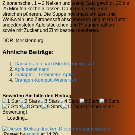
Zitronenschal, 1 – 2 Nelken und wenig Salz gewürzt, 20 bis
25 Minuten köcheln lassen. Dann durch ein Sieb
streichen pürieren. Die Suppe nochmals erhitzen, mit
Weißwein und Zitronensaft abschmecken und mit in Butter
angedünsteten Apfelstückchen und Pflaumenhälften
sowie mit Zucker und Zimt bestreut servieren.
DDR, Mecklenburg
Ähnliche Beiträge:
Gänsebraten nach Mecklenburger Art
Apfelbettelmann
Bratäpfel – Gebratene Äpfel
Orangen-Kompott Wiener Art
Bewerten Sie bitte den Beitrag
(Bisher keine
Bewertung)
Loading...
Diesen Beitrag drucken
Posted by
admin
at 14:20