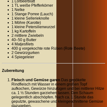
1 Lorbeerblatt
1 TL weiße Pfefferkörner
1 Nelke
1 Stange Porree (Lauch)
1 kleine Sellerieknolle
1 Möhre (Karotte)
1 kleine Petersilienwurzel
1 kg Kartoffeln
2 mittlere Zwiebeln
40–50 g Butter
4 Matjesfilets
400 g vorgekochte rote Rüben (Rote Beete)
2 Gewürzgurken
4 Spiegeleier
Zubereitung
Fleisch und Gemüse garen
Das gepökelte
Rindfleisch mit Wasser in einem großen Topf
aufkochen, Gewürze hinzufügen und bei mittlerer Hitze
ca. 1 ½ Stunden garziehen lassen. Den Schaum
gelegentlich abschöpfen. Nach ca. 1 Stunde das
geputzte, gewaschene und kleingeschnittene Gemüse
dazugeben.