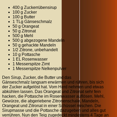
400 g Zuckerrübensirup
100 g Zucker
100 g Butter
1 TLg Gänseschmalz
50 g Orangeat
50 g Zitronat
500 g Mehl
500 g abgezogene Mandeln
50 g gehackte Mandeln
1/2 Zitrone, unbehandelt
10 g Pottasche
1 EL Rosenwasser
1 Messerspitze Zimt
1 Messerspitze Nelkenpulver
Den Sirup, Zucker, die Butter und das
Gänseschmalz langsam erwärmen und rühren, bis sich
der Zucker aufgelöst hat. Vom Herd nehmen und etwas
abkühlen lassen. Das Orangeat und Zitronat sehr fein
hacken, die Pottasche im Rosenwasser auflösen. Mehl,
Gewürze, die abgeriebene Zitronenschale, Mandeln,
Orangeat und Zitronat in einer Schüssel mischen. Die
Sirupmasse und die Pottasche dazugeben und alles gut
verrühren. Nun den Teig zugedeckt mindestens 4 Tage an