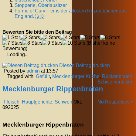
Stopperle, Oberlausitzer
Forme of Cury – eins der ältesten Rezeptbücher aus
England. 🇬🇧
Bewerten Sie bitte den Beitrag
(Bisher keine
Bewertung)
Loading...
Diesen Beitrag drucken
Posted by
admin
at 13:57
Tagged with:
Gefüllt
,
Mecklenburger Küche
,
Rückenbraten
,
Schweinerücken
Mecklenburger Rippenbraten
Fleisch
,
Hauptgerichte
,
Schwein
Okt.
No Responses »
09
2025
Mecklenburger Rippenbraten