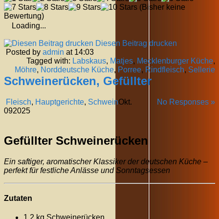
(Bisher keine
Bewertung)
Loading...
Diesen Beitrag drucken
Posted by
admin
at 14:03
Tagged with:
Labskaus
,
Matjes
,
Mecklenburger Küche
,
Möhre
,
Norddeutsche Küche
,
Porree
,
Rindfleisch
,
Sellerie
Schweinerücken, Gefüllter
Fleisch
,
Hauptgerichte
,
Schwein
Okt.
No Responses »
09
2025
Gefüllter Schweinerücken
Ein saftiger, aromatischer Klassiker der deutschen Küche –
perfekt für festliche Anlässe und Sonntagsessen
Zutaten
1,2 kg Schweinerücken