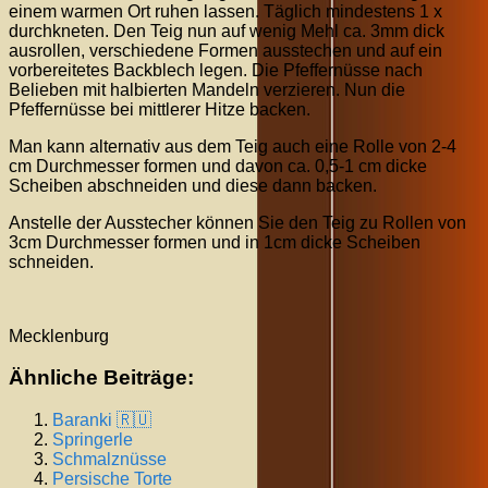
einem warmen Ort ruhen lassen. Täglich mindestens 1 x
durchkneten. Den Teig nun auf wenig Mehl ca. 3mm dick
ausrollen, verschiedene Formen ausstechen und auf ein
vorbereitetes Backblech legen. Die Pfeffernüsse nach
Belieben mit halbierten Mandeln verzieren. Nun die
Pfeffernüsse bei mittlerer Hitze backen.
Man kann alternativ aus dem Teig auch eine Rolle von 2-4
cm Durchmesser formen und davon ca. 0,5-1 cm dicke
Scheiben abschneiden und diese dann backen.
Anstelle der Ausstecher können Sie den Teig zu Rollen von
3cm Durchmesser formen und in 1cm dicke Scheiben
schneiden.
Mecklenburg
Ähnliche Beiträge:
Baranki 🇷🇺
Springerle
Schmalznüsse
Persische Torte