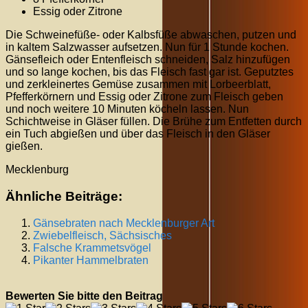
Essig oder Zitrone
Die Schweinefüße- oder Kalbsfüße abwaschen, putzen und
in kaltem Salzwasser aufsetzen. Nun für 1 Stunde kochen.
Gänsefleich oder Entenfleisch schneiden, Salz hinzufügen
und so lange kochen, bis das Fleisch fast gar ist. Geputztes
und zerkleinertes Gemüse zusammen mit Lorbeerblatt,
Pfefferkörnern und Essig oder Zitrone zum Fleisch geben
und noch weitere 10 Minuten köcheln lassen. Nun
Schichtweise in Gläser füllen. Die Brühe zum Entfetten durch
ein Tuch abgießen und über das Fleisch in den Gläser
gießen.
Mecklenburg
Ähnliche Beiträge:
Gänsebraten nach Mecklenburger Art
Zwiebelfleisch, Sächsisches
Falsche Krammetsvögel
Pikanter Hammelbraten
Bewerten Sie bitte den Beitrag