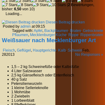
(
2
Bewertungen,
bisher:
6,50
von 10)
Loading...
Diesen Beitrag drucken
Posted by
admin
at 09:15
Tagged with:
Apfel
,
Backpflaumen
,
Braten
,
Getrocknete
Pflaumen
,
Mecklenburger Küche
,
Rippe
,
Rippenbraten
Weißsauer nach Mecklenburger Art
Fleisch
,
Geflügel
,
Hauptgerichte
,
Kalb
,
Schwein
Feb.
28
2013
No Responses »
1,5 – 2 kg Schweinefüße oder Kalbsfüße
4 Liter Salzwasser
2,5 kg Gänsefleisch oder Entenfleisch
40 g Salz
Petersilienwurzeln
1 kleine Sellerieknolle
1 Mohrrübe
2 Zwiebeln
1 Lorbeerblatt
8 Pfefferkörner