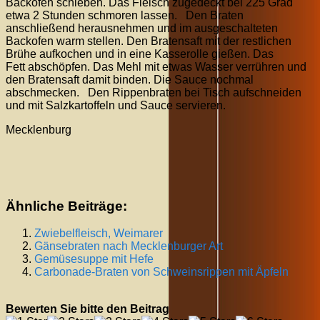
Backofen schieben. Das Fleisch zugedeckt bei 225 Grad
etwa 2 Stunden schmoren lassen. Den Braten
anschließend herausnehmen und im ausgeschalteten
Backofen warm stellen. Den Bratensaft mit der restlichen
Brühe aufkochen und in eine Kasserolle gießen. Das
Fett abschöpfen. Das Mehl mit etwas Wasser verrühren und
den Bratensaft damit binden. Die Sauce nochmal
abschmecken. Den Rippenbraten bei Tisch aufschneiden
und mit Salzkartoffeln und Sauce servieren.
Mecklenburg
Ähnliche Beiträge:
Zwiebelfleisch, Weimarer
Gänsebraten nach Mecklenburger Art
Gemüsesuppe mit Hefe
Carbonade-Braten von Schweinsrippen mit Äpfeln
Bewerten Sie bitte den Beitrag