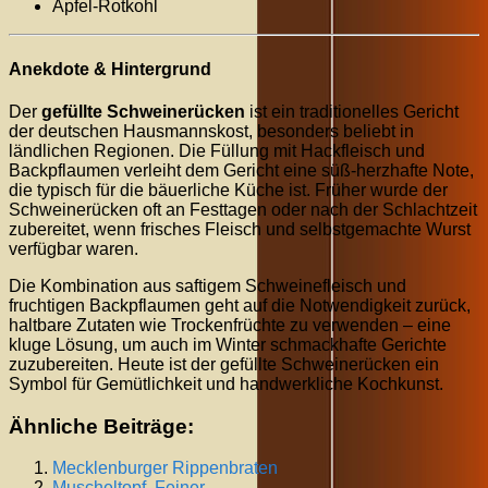
Apfel-Rotkohl
Anekdote & Hintergrund
Der
gefüllte Schweinerücken
ist ein traditionelles Gericht
der deutschen Hausmannskost, besonders beliebt in
ländlichen Regionen. Die Füllung mit Hackfleisch und
Backpflaumen verleiht dem Gericht eine süß-herzhafte Note,
die typisch für die bäuerliche Küche ist. Früher wurde der
Schweinerücken oft an Festtagen oder nach der Schlachtzeit
zubereitet, wenn frisches Fleisch und selbstgemachte Wurst
verfügbar waren.
Die Kombination aus saftigem Schweinefleisch und
fruchtigen Backpflaumen geht auf die Notwendigkeit zurück,
haltbare Zutaten wie Trockenfrüchte zu verwenden – eine
kluge Lösung, um auch im Winter schmackhafte Gerichte
zuzubereiten. Heute ist der gefüllte Schweinerücken ein
Symbol für Gemütlichkeit und handwerkliche Kochkunst.
Ähnliche Beiträge:
Mecklenburger Rippenbraten
Muscheltopf, Feiner