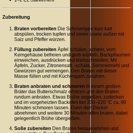
Zubereitung
Braten vorbereiten
Die Schmorrippe kurz kalt
abspülen, trocken tupfen und innen sowie außen mit
Salz und Pfeffer würzen.
Füllung zubereiten
Äpfel schälen, achteln, vom
Kerngehäuse befreien und grob würfeln. Backpflaumen
einweichen, ausdrücken und kleinschneiden. Mit
Äpfeln, Zucker, Zitronensaft, -schale, Semmelmehl und
Gewürzen gut vermengen. Den Braten mit dieser
Masse füllen und mit Küchengarn zunähen.
Braten anbraten und schmoren
In einem großen
Bräter das Butterschmalz erhitzen und den Braten
rundum anbraten. Etwas Brühe angießen, zudecken
und im vorgeheizten Backofen bei 200–220 °C ca. 90
Minuten schmoren lassen. Dann den Deckel
abnehmen und weitere 30 Minuten offen braten, dabei
gelegentlich Brühe übergießen.
Soße zubereiten
Den Braten herausnehmen und