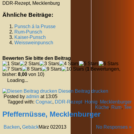
DDR-Rezept, Mecklenburg
Ähnliche Beiträge:
Punsch á la Prusse
Rum-Punsch
Kaiser-Punsch
Weissweinpunsch
Bewerten Sie bitte den Beitrag
(
1
Bewertungen,
bisher:
8,00
von 10)
Loading...
Diesen Beitrag drucken
Posted by
admin
at 13:05
Tagged with:
Cognac
,
DDR-Rezept
,
Honig
,
Mecklenburger
Küche
,
Rum
,
Tee
Pfeffernüsse, Mecklenburger
Backen
,
Gebäck
März
02
2013
No Responses »