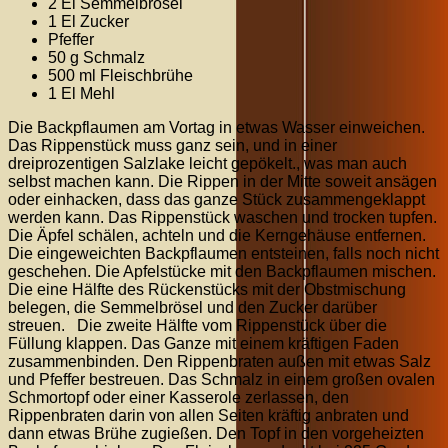
2 El Semmelbrösel
1 El Zucker
Pfeffer
50 g Schmalz
500 ml Fleischbrühe
1 El Mehl
Die Backpflaumen am Vortag in etwas Wasser einweichen.
Das Rippenstück muss ganz sein, und in einer
dreiprozentigen Salzlake leicht gepökelt., was man auch
selbst machen kann. Die Rippen in der Mitte soweit ansägen
oder einhacken, dass das ganze Stück zusammengeklappt
werden kann. Das Rippenstück waschen und trocken tupfen.
Die Äpfel schälen, achteln und die Kerngehäuse entfernen.
Die eingeweichten Backpflaumen entsteinen, falls noch nicht
geschehen. Die Apfelstücke mit den Backpflaumen mischen.
Die eine Hälfte des Rückenstücks mit der Obstmischung
belegen, die Semmelbrösel und den Zucker darüber
streuen. Die zweite Hälfte vom Rippenstück über die
Füllung klappen. Das Ganze mit einem kräftigen Faden
zusammenbinden. Den Rippenbraten außen mit etwas Salz
und Pfeffer bestreuen. Das Schmalz in einem großen ovalen
Schmortopf oder einer Kasserole zerlassen, den
Rippenbraten darin von allen Seiten kräftig anbraten und
dann etwas Brühe zugießen. Den Topf in den vorgeheizten