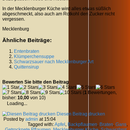
In der Mecklenburger Küche wird alles etwas süßlich
abgeschmeckt, also auch am Rotkohl den Zucker nicht
vergessen.
Mecklenburg
Ähnliche Beiträge:
Entenbraten
Klümperchensuppe
Schwarzsauer nach Mecklenburger Art
Quittensirup
Bewerten Sie bitte den Beitrag
(
1
Bewertungen,
bisher:
10,00
von 10)
Loading...
Diesen Beitrag drucken
Posted by
admin
at 15:04
Tagged with:
Apfel
,
Backpflaumen
,
Braten
,
Gans
,
Getrocknete Pflaumen
,
Mecklenburger Küche
,
Schwarzbrot
,