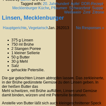
Tagged with:
20. Jahrhundert
,
Apfel
,
DDR-Rezept
,
Mecklenburger Küche
,
Pflaumen
,
Schwarzbrot
,
Suppe
,
Weißwein
,
Zimt
,
Zitrone
Linsen, Mecklenburger
Hauptgerichte
,
Vegetarisch
Jan.
26
2013
No Responses »
375 g Linsen
750 ml Brühe
2 Stangen Porree
1 kleiner Sellerie
50 g Butter
30 g Mehl
Salz
gehackte Petersilie.
Die gar gekochten Linsen abtropfen lassen. Das zerkleinerte,
in der Brühe gedünstete Gemüse zu den Linsen geben. In
der heißen Butter das
Mehl schwitzen, mit Brühe auffüllen, Linsen und Gemüse
damit binden, würzen und mit Petersilie bestreuen.
Anstelle von Butter läßt sich auch kleingeschnittener Speck