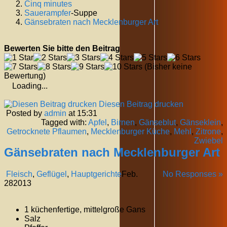
Cinq minutes
Sauerampfer
-Suppe
Gänsebraten nach Mecklenburger Art
Bewerten Sie bitte den Beitrag
(Bisher keine
Bewertung)
Loading...
Diesen Beitrag drucken
Posted by
admin
at 15:31
Tagged with:
Apfel
,
Birnen
,
Gänseblut
,
Gänseklein
,
Getrocknete Pflaumen
,
Mecklenburger Küche
,
Mehl
,
Zitrone
,
Zwiebel
Gänsebraten nach Mecklenburger Art
Fleisch
,
Geflügel
,
Hauptgerichte
Feb.
No Responses »
28
2013
1 küchenfertige, mittelgroße Gans
Salz