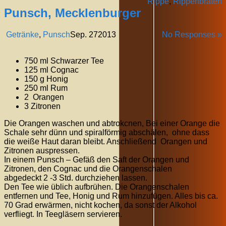
Rippe
,
Rippenbraten
Punsch, Mecklenburger
Getränke
,
Punsch
Sep.
27
2013
No Responses »
750 ml Schwarzer Tee
125 ml Cognac
150 g Honig
250 ml Rum
2 Orangen
3 Zitronen
Die Orangen waschen und abtrokcnen, Bei einer Orange die
Schale sehr dünn und spiralförmig abschälen, ohne dass
die weiße Haut daran bleibt. Anschließend Orangen und
Zitronen auspressen.
In einem Punsch – Gefäß den Saft der Orangen und
Zitronen, den Cognac und die Orangenschalen
abgedeckt 2 -3 Std. durchziehen lassen.
Den Tee wie üblich aufbrühen. Die Orangenschalen
entfernen und Tee, Honig und Rum hinzufügen. Alles bis ca.
70 Grad erwärmen, nicht kochen, da sonst der Alkohol
verfliegt. In Teegläsern servieren.