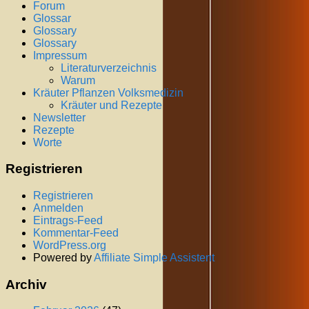
Forum
Glossar
Glossary
Glossary
Impressum
Literaturverzeichnis
Warum
Kräuter Pflanzen Volksmedizin
Kräuter und Rezepte
Newsletter
Rezepte
Worte
Registrieren
Registrieren
Anmelden
Eintrags-Feed
Kommentar-Feed
WordPress.org
Powered by
Affiliate Simple Assistent
Archiv