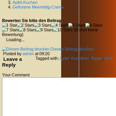
Apfel-Kuchen
Gefrorene Meerrettig-Creme
Bewerten Sie bitte den Beitrag
(Bisher keine
Bewertung)
Loading...
Diesen Beitrag drucken
Posted by
admin
at 09:20
Tagged with:
Apfel
,
Korinthen
,
Rippe
,
Wein
Leave a
Reply
Your Comment