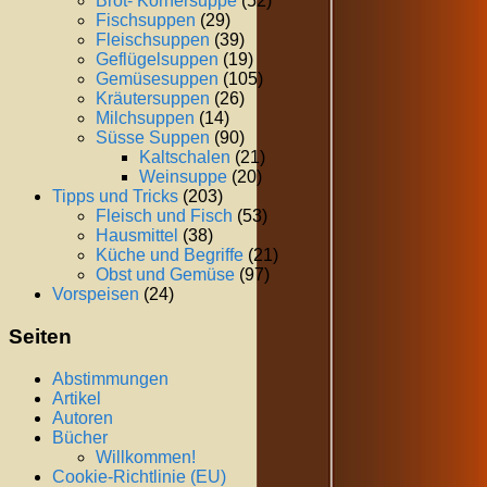
Brot- Körnersuppe
(52)
Fischsuppen
(29)
Fleischsuppen
(39)
Geflügelsuppen
(19)
Gemüsesuppen
(105)
Kräutersuppen
(26)
Milchsuppen
(14)
Süsse Suppen
(90)
Kaltschalen
(21)
Weinsuppe
(20)
Tipps und Tricks
(203)
Fleisch und Fisch
(53)
Hausmittel
(38)
Küche und Begriffe
(21)
Obst und Gemüse
(97)
Vorspeisen
(24)
Seiten
Abstimmungen
Artikel
Autoren
Bücher
Willkommen!
Cookie-Richtlinie (EU)