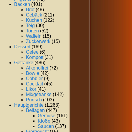
Backen
(401)
Brot
(48)
Gebäck
(211)
Kuchen
(122)
Teig
(30)
Torten
(52)
Waffeln
(15)
Zuckerwerk
(15)
Dessert
(169)
Gelee
(6)
Kompott
(31)
Getränke
(486)
Alkoholfrei
(72)
Bowle
(42)
Cobbler
(9)
Cocktail
(45)
Likör
(41)
Mixgetränke
(142)
Punsch
(103)
Hauptgerichte
(1.263)
Beilagen
(447)
Gemüse
(161)
Klöße
(43)
Saucen
(137)
Eiergericht
(19)