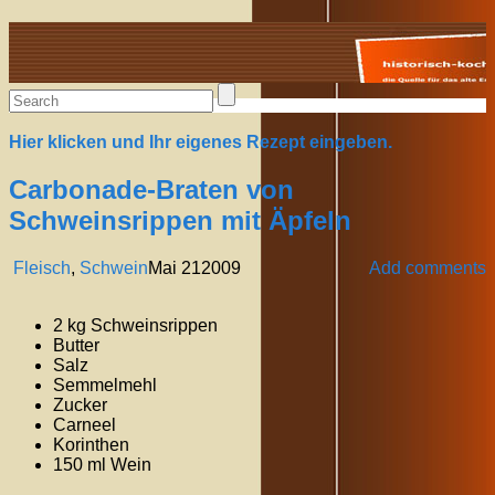
Alte Rezepte online
Hier klicken und Ihr eigenes Rezept eingeben.
Carbonade-Braten von
Schweinsrippen mit Äpfeln
Fleisch
,
Schwein
Mai
21
2009
Add comments
2 kg Schweinsrippen
Butter
Salz
Semmelmehl
Zucker
Carneel
Korinthen
150 ml Wein