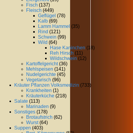
Fisch
(137)
Fleisch
(449)
Geflügel
(78)
Kalb
(69)
Lamm Hammel
(35)
Rind
(121)
Schwein
(99)
Wild
(64)
Hase Kaninchen
(18)
Reh Hirsch
(11)
Wildschwein
(12)
Kartoffelgericht
(36)
Mehlspeisen
(141)
Nudelgerichte
(45)
Vegetarisch
(96)
Kräuter Pflanzen Volksmedizin
(733)
Krankheiten
(1)
Kräuterküche
(218)
Salate
(113)
Marinaden
(9)
Sonstiges
(178)
Brotaufstrich
(62)
Wurst
(64)
Suppen
(403)