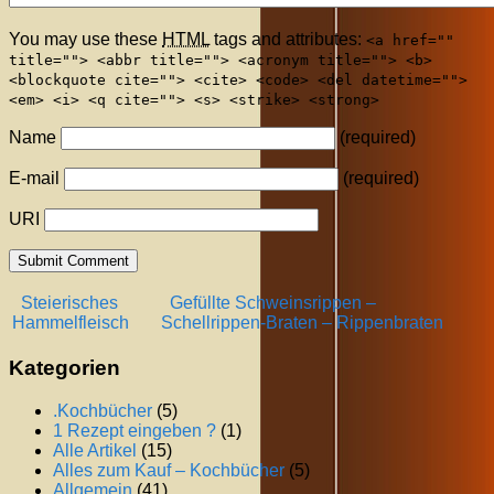
You may use these
HTML
tags and attributes:
<a href=""
title=""> <abbr title=""> <acronym title=""> <b>
<blockquote cite=""> <cite> <code> <del datetime="">
<em> <i> <q cite=""> <s> <strike> <strong>
Name
(required)
E-mail
(required)
URI
Steierisches
Gefüllte Schweinsrippen –
Hammelfleisch
Schellrippen-Braten – Rippenbraten
Kategorien
.Kochbücher
(5)
1 Rezept eingeben ?
(1)
Alle Artikel
(15)
Alles zum Kauf – Kochbücher
(5)
Allgemein
(41)