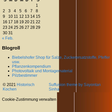
1
2
3
4
5
6
7
8
9
10
11
12
13
14
15
16
17
18
19
20
21
22
23
24
25
26
27
28
29
30
31
« Feb.
Blogroll
Biebelshofer Shop für Salze, Zuckerersatzstoffe, Pfeffer
usw.
Pflanzenkompendium
Photovoltaik und Montagematerial
Pilzbestimmer
© 2021
Historisch
Suffusion theme by Sayontan
Kochen
Sinha
Cookie-Zustimmung verwalten