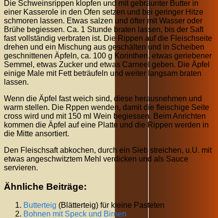
Die Schweinsrippen klopfen und mit gebräunter Butter in
einer Kasserole in den Ofen setzen und bei geringer Hitze
schmoren lassen. Etwas salzen und öfter mit Wasser oder
Brühe begiessen. Ca. 1 Stunde braten lassen, bis der Saft
fast vollständig verbraten ist. Die Rippen auf die Fleischseite
drehen und ein Mischung aus geschälten und in Scheiben
geschnittenen Äpfeln, ca. 100 g Korinthen, etwas geriebener
Semmel, etwas Zucker und etwas Carneel geben. Die Äpfel
einige Male mit Fett beträufeln und weiter langsam braten
lassen.
Wenn die Äpfel fast weich sind, diese herausnehmen und
warm stellen. Die Rppen wenden, damit die fleischige Seite
cross wird und mit 150 ml Wein begiessen. Beim Anrichten
kommen die Äpfel auf eine Platte und die Rippen werden in
die Mitte ansortiert.
Den Fleischsaft abkochen, durch ein Sieb streichen, u.U. mit
etwas angeschwitztem Mehl verdicken und als Sauce
servieren.
Ähnliche Beiträge:
Butterteig
(Blätterteig) für kleine Pasteten
Bohnen mit Speck und Birnen