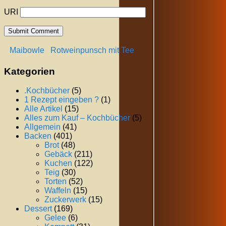
URI
Maibowle
Rotweinpunsch mit Tee
Kategorien
.Kochbücher
(5)
1 Rezept eingeben ?
(1)
Alle Artikel
(15)
Alles zum Kauf – Kochbücher
(5)
Allgemein
(41)
Backen
(401)
Brot
(48)
Gebäck
(211)
Kuchen
(122)
Teig
(30)
Torten
(52)
Waffeln
(15)
Zuckerwerk
(15)
Dessert
(169)
Gelee
(6)