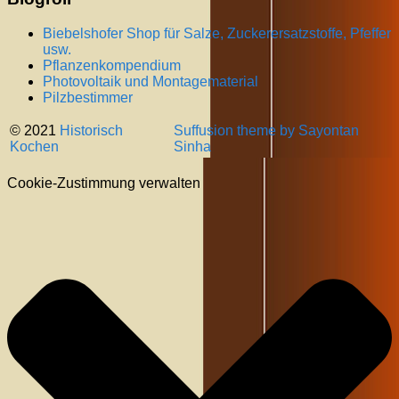
Biebelshofer Shop für Salze, Zuckerersatzstoffe, Pfeffer
usw.
Pflanzenkompendium
Photovoltaik und Montagematerial
Pilzbestimmer
© 2021
Historisch
Suffusion theme by Sayontan
Kochen
Sinha
Cookie-Zustimmung verwalten