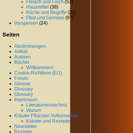
Fleisch und Fisch
(53)
Hausmittel
(38)
Küche und Begriffe
(21)
Obst und Gemüse
(97)
Vorspeisen
(24)
Seiten
Abstimmungen
Artikel
Autoren
Bücher
Willkommen!
Cookie-Richtlinie (EU)
Forum
Glossar
Glossary
Glossary
Impressum
Literaturverzeichnis
Warum
Kräuter Pflanzen Volksmedizin
Kräuter und Rezepte
Newsletter
Rezepte