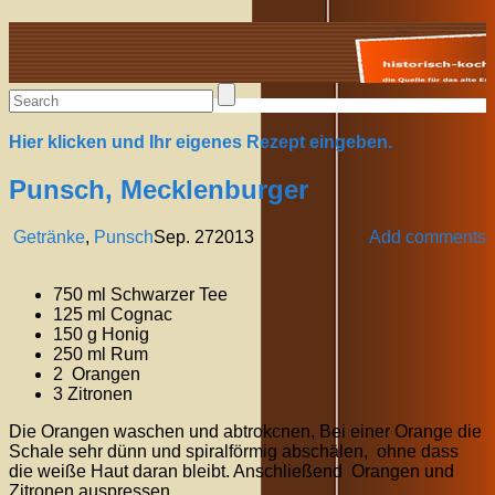
Alte Rezepte online
Hier klicken und Ihr eigenes Rezept eingeben.
Punsch, Mecklenburger
Getränke
,
Punsch
Sep.
27
2013
Add comments
750 ml Schwarzer Tee
125 ml Cognac
150 g Honig
250 ml Rum
2 Orangen
3 Zitronen
Die Orangen waschen und abtrokcnen, Bei einer Orange die
Schale sehr dünn und spiralförmig abschälen, ohne dass
die weiße Haut daran bleibt. Anschließend Orangen und
Zitronen auspressen.