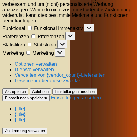
verbessern und um (nicht) personalisierte Werbung
anzuzeigen. Wenn du nicht zustimmst oder die Zustimmung
widerrufst, kann dies bestimmte Merkmale und Funktionen
beeinträchtigen.
Funktional
Funktional
Immer aktiv
Präferenzen
Präferenzen
Statistiken
Statistiken
Marketing
Marketing
Optionen verwalten
Dienste verwalten
Verwalten von {vendor_count}-Lieferanten
Lese mehr über diese Zwecke
Akzeptieren
Ablehnen
Einstellungen ansehen
Einstellungen ansehen
Einstellungen speichern
{title}
{title}
{title}
Zustimmung verwalten