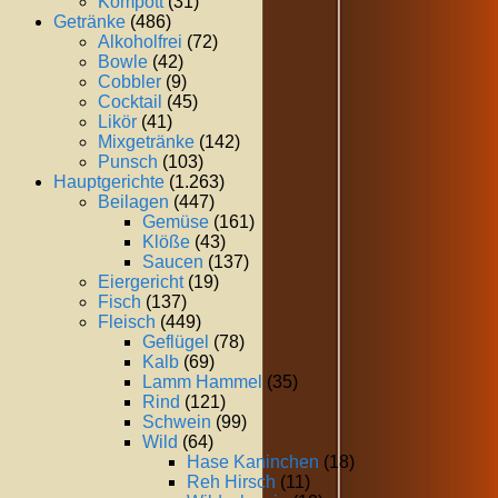
Kompott
(31)
Getränke
(486)
Alkoholfrei
(72)
Bowle
(42)
Cobbler
(9)
Cocktail
(45)
Likör
(41)
Mixgetränke
(142)
Punsch
(103)
Hauptgerichte
(1.263)
Beilagen
(447)
Gemüse
(161)
Klöße
(43)
Saucen
(137)
Eiergericht
(19)
Fisch
(137)
Fleisch
(449)
Geflügel
(78)
Kalb
(69)
Lamm Hammel
(35)
Rind
(121)
Schwein
(99)
Wild
(64)
Hase Kaninchen
(18)
Reh Hirsch
(11)