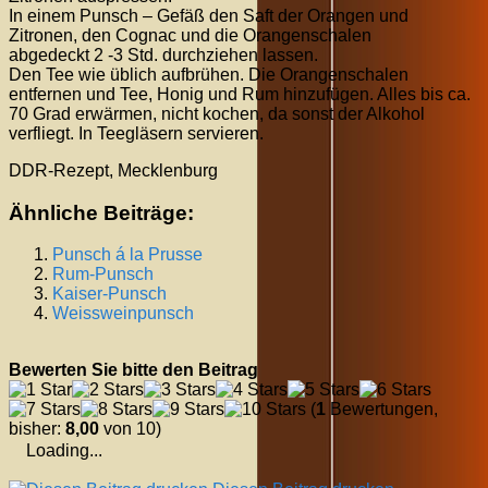
In einem Punsch – Gefäß den Saft der Orangen und
Zitronen, den Cognac und die Orangenschalen
abgedeckt 2 -3 Std. durchziehen lassen.
Den Tee wie üblich aufbrühen. Die Orangenschalen
entfernen und Tee, Honig und Rum hinzufügen. Alles bis ca.
70 Grad erwärmen, nicht kochen, da sonst der Alkohol
verfliegt. In Teegläsern servieren.
DDR-Rezept, Mecklenburg
Ähnliche Beiträge:
Punsch á la Prusse
Rum-Punsch
Kaiser-Punsch
Weissweinpunsch
Bewerten Sie bitte den Beitrag
(
1
Bewertungen,
bisher:
8,00
von 10)
Loading...