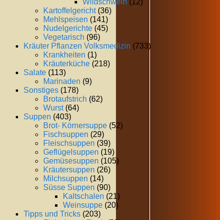
Wildschwein
(12)
Kartoffelgericht
(36)
Mehlspeisen
(141)
Nudelgerichte
(45)
Vegetarisch
(96)
Kräuter Pflanzen Volksmedizin
(733)
Krankheiten
(1)
Kräuterküche
(218)
Salate
(113)
Marinaden
(9)
Sonstiges
(178)
Brotaufstrich
(62)
Wurst
(64)
Suppen
(403)
Brot- Körnersuppe
(52)
Fischsuppen
(29)
Fleischsuppen
(39)
Geflügelsuppen
(19)
Gemüsesuppen
(105)
Kräutersuppen
(26)
Milchsuppen
(14)
Süsse Suppen
(90)
Kaltschalen
(21)
Weinsuppe
(20)
Tipps und Tricks
(203)