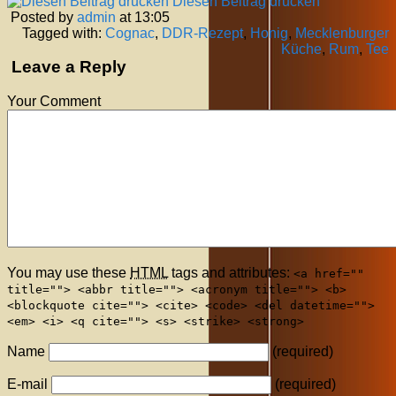
Diesen Beitrag drucken
Posted by
admin
at 13:05
Tagged with:
Cognac
,
DDR-Rezept
,
Honig
,
Mecklenburger
Küche
,
Rum
,
Tee
Leave a Reply
Your Comment
You may use these
HTML
tags and attributes:
<a href=""
title=""> <abbr title=""> <acronym title=""> <b>
<blockquote cite=""> <cite> <code> <del datetime="">
<em> <i> <q cite=""> <s> <strike> <strong>
Name
(required)
E-mail
(required)